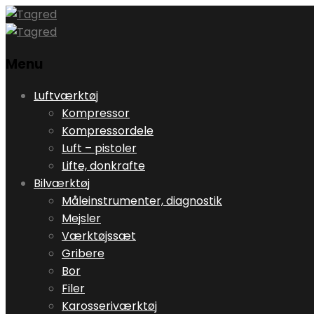
Menu
Skip
Luftværktøj
to
Kompressor
content
Kompressordele
Luft – pistoler
Lifte, donkrafte
Bilværktøj
Måleinstrumenter, diagnostik
Mejsler
Værktøjssæt
Gribere
Bor
Filer
Karosseriværktøj