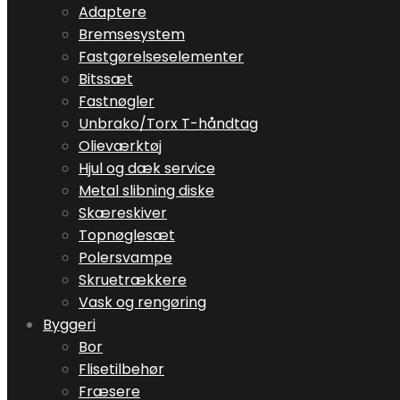
Adaptere
Bremsesystem
Fastgørelseselementer
Bitssæt
Fastnøgler
Unbrako/Torx T-håndtag
Olieværktøj
Hjul og dæk service
Metal slibning diske
Skæreskiver
Topnøglesæt
Polersvampe
Skruetrækkere
Vask og rengøring
Byggeri
Bor
Flisetilbehør
Fræsere