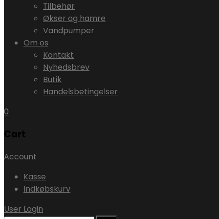
Tilbehør
Økser og hamre
Vandpumper
Om os
Kontakt
Nyhedsbrev
Butik
Handelsbetingelser
0
Cart
Account
Kasse
Indkøbskurv
User Login