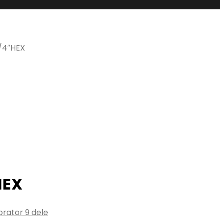
1/4″HEX
HEX
rator 9 dele