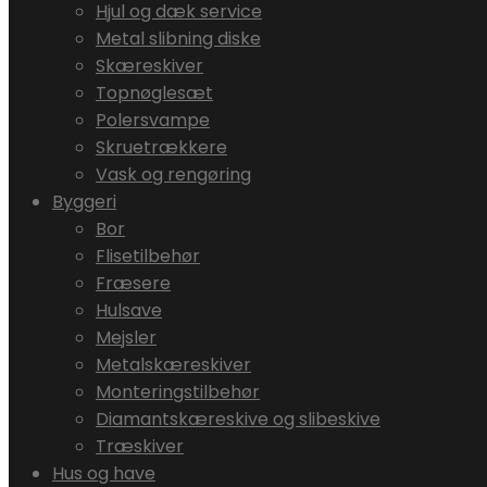
Hjul og dæk service
Metal slibning diske
Skæreskiver
Topnøglesæt
Polersvampe
Skruetrækkere
Vask og rengøring
Byggeri
Bor
Flisetilbehør
Fræsere
Hulsave
Mejsler
Metalskæreskiver
Monteringstilbehør
Diamantskæreskive og slibeskive
Træskiver
Hus og have