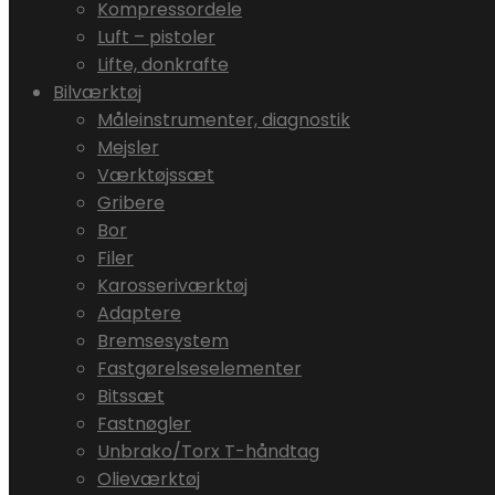
Kompressordele
Luft – pistoler
Lifte, donkrafte
Bilværktøj
Måleinstrumenter, diagnostik
Mejsler
Værktøjssæt
Gribere
Bor
Filer
Karosseriværktøj
Adaptere
Bremsesystem
Fastgørelseselementer
Bitssæt
Fastnøgler
Unbrako/Torx T-håndtag
Olieværktøj