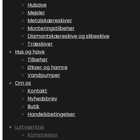
Hulsave
Mejsler
Metalskæreskiver
Monteringstilbehør
Diamantskæreskive og slibeskive
Træskiver
Hus og have
Tilbehør
Økser og hamre
Vandpumper
Om os
Kontakt
Nyhedsbrev
Butik
Handelsbetingelser
Luftværktøj
Kompressor