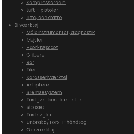
Kompressordele
Luft – pistoler
Lifte, donkrafte
Bilværktøj
Måleinstrumenter, diagnostik
Mejsler
Værktøjssæt
Gribere
Bor
Filer
Karosseriværktøj
Adaptere
Bremsesystem
Fastgørelseselementer
Bitssæt
Fastnøgler
Unbrako/Torx T-håndtag
Olieværktøj