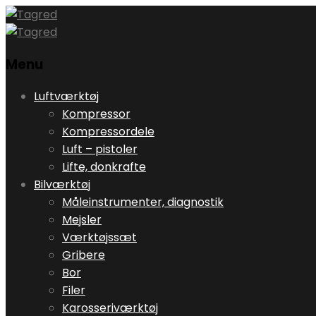
Menu
Skip
Luftværktøj
to
Kompressor
content
Kompressordele
Luft – pistoler
Lifte, donkrafte
Bilværktøj
Måleinstrumenter, diagnostik
Mejsler
Værktøjssæt
Gribere
Bor
Filer
Karosseriværktøj