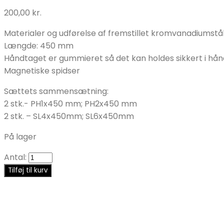
200,00
kr.
Materialer og udførelse af fremstillet kromvanadiumstål i
Længde: 450 mm
Håndtaget er gummieret så det kan holdes sikkert i hån
Magnetiske spidser
Sættets sammensætning:
2 stk.- PH1x450 mm; PH2x450 mm
2 stk. – SL4x450mm; SL6x450mm
På lager
Antal:
Tilføj til kurv