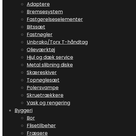
Adaptere
Bremsesystem
Fastgørelseselementer
Bitssæt
Fastnøgler
Unbrako/Torx T-håndtag
Olieværktøj
Hjul og dæk service
Metal slibning diske
Skæreskiver
Topnøglesæt
Polersvampe
Skruetrækkere
Vask og rengøring
Byggeri
Bor
Flisetilbehør
Fræsere