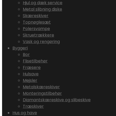
Hjul og dæk service
Metal slibning diske
Skæreskiver
Topnøglesæt
Polersvampe
Skruetrækkere
Vask og rengøring
Byggeri
Bor
Flisetilbehør
Fræsere
Hulsave
Mejsler
Metalskæreskiver
Monteringstilbehør
Diamantskæreskive og slibeskive
Træskiver
Hus og have