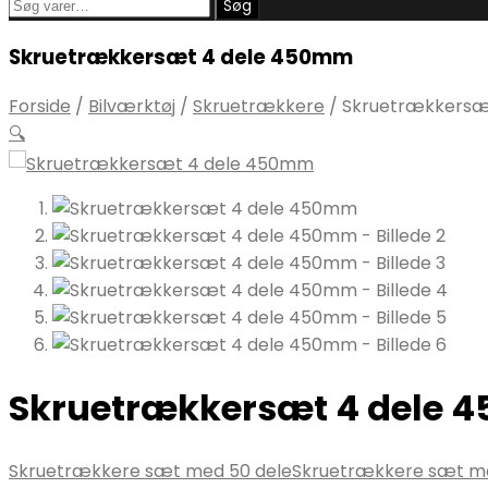
Søg
Søg
efter:
Skruetrækkersæt 4 dele 450mm
Forside
/
Bilværktøj
/
Skruetrækkere
/
Skruetrækkersæ
🔍
Skruetrækkersæt 4 dele
Skruetrækkere sæt med 50 dele
Skruetrækkere sæt me