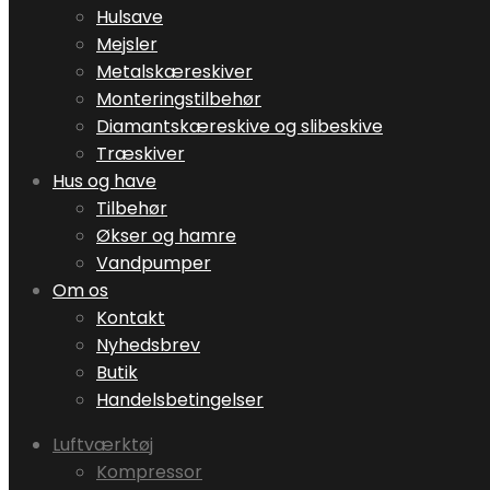
Hulsave
Mejsler
Metalskæreskiver
Monteringstilbehør
Diamantskæreskive og slibeskive
Træskiver
Hus og have
Tilbehør
Økser og hamre
Vandpumper
Om os
Kontakt
Nyhedsbrev
Butik
Handelsbetingelser
Luftværktøj
Kompressor