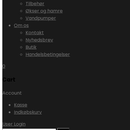
Tilbehør
Økser og hamre
Vandpumper
Om os
Kontakt
Nyhedsbrev
Butik
Handelsbetingelser
0
Cart
Account
Kasse
Indkøbskurv
User Login