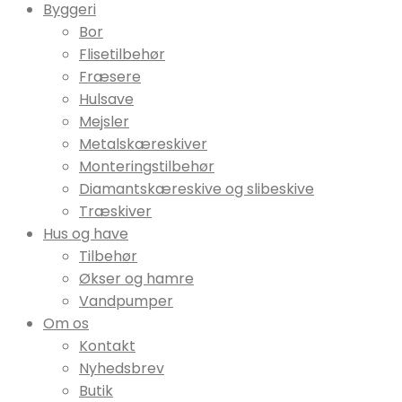
Byggeri
Bor
Flisetilbehør
Fræsere
Hulsave
Mejsler
Metalskæreskiver
Monteringstilbehør
Diamantskæreskive og slibeskive
Træskiver
Hus og have
Tilbehør
Økser og hamre
Vandpumper
Om os
Kontakt
Nyhedsbrev
Butik