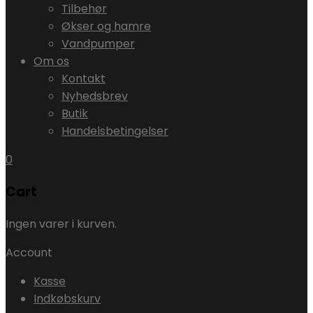
Tilbehør
Økser og hamre
Vandpumper
Om os
Kontakt
Nyhedsbrev
Butik
Handelsbetingelser
0
Cart
Ingen varer i kurven.
Account
Kasse
Indkøbskurv