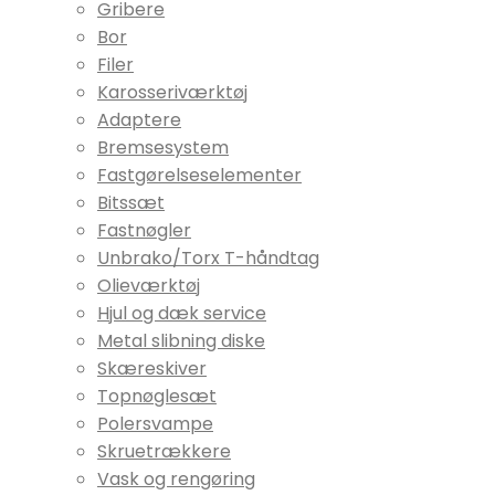
Gribere
Bor
Filer
Karosseriværktøj
Adaptere
Bremsesystem
Fastgørelseselementer
Bitssæt
Fastnøgler
Unbrako/Torx T-håndtag
Olieværktøj
Hjul og dæk service
Metal slibning diske
Skæreskiver
Topnøglesæt
Polersvampe
Skruetrækkere
Vask og rengøring