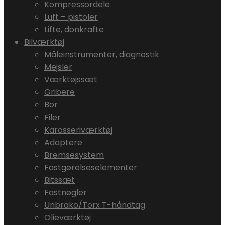
Kompressordele
Luft – pistoler
Lifte, donkrafte
Bilværktøj
Måleinstrumenter, diagnostik
Mejsler
Værktøjssæt
Gribere
Bor
Filer
Karosseriværktøj
Adaptere
Bremsesystem
Fastgørelseselementer
Bitssæt
Fastnøgler
Unbrako/Torx T-håndtag
Olieværktøj