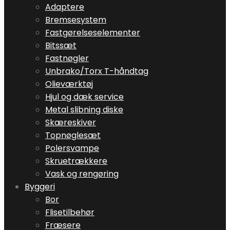
Adaptere
Bremsesystem
Fastgørelseselementer
Bitssæt
Fastnøgler
Unbrako/Torx T-håndtag
Olieværktøj
Hjul og dæk service
Metal slibning diske
Skæreskiver
Topnøglesæt
Polersvampe
Skruetrækkere
Vask og rengøring
Byggeri
Bor
Flisetilbehør
Fræsere