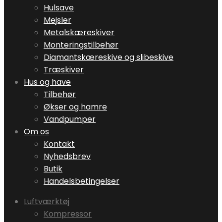
Hulsave
Mejsler
Metalskæreskiver
Monteringstilbehør
Diamantskæreskive og slibeskive
Træskiver
Hus og have
Tilbehør
Økser og hamre
Vandpumper
Om os
Kontakt
Nyhedsbrev
Butik
Handelsbetingelser
Luftværktøj
Kompressor