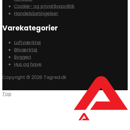
Cookie- og privatlivspolitik
Handelsbetingelser
Varekategorier
Luftværktøj
Bilværktøj
Byggeri
Hus og have
Copyright © 2026 Tagred.dk
Top