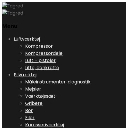
Menu
Skip
Luftværktøj
to
Kompressor
content
Kompressordele
Luft – pistoler
Lifte, donkrafte
Bilværktøj
Måleinstrumenter, diagnostik
Mejsler
Værktøjssæt
Gribere
Bor
Filer
Karosseriværktøj