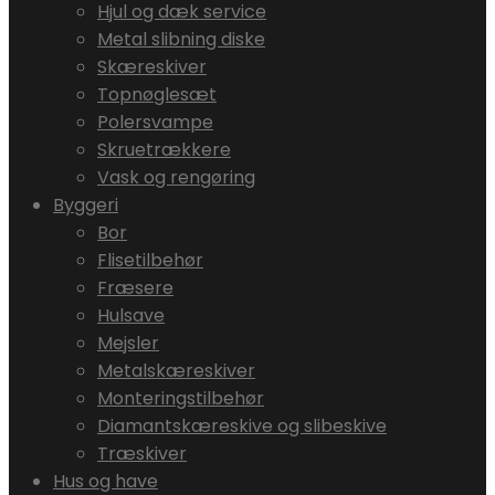
Hjul og dæk service
Metal slibning diske
Skæreskiver
Topnøglesæt
Polersvampe
Skruetrækkere
Vask og rengøring
Byggeri
Bor
Flisetilbehør
Fræsere
Hulsave
Mejsler
Metalskæreskiver
Monteringstilbehør
Diamantskæreskive og slibeskive
Træskiver
Hus og have