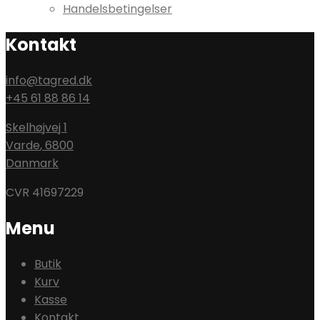
Handelsbetingelser
Kontakt
info@tagred.dk
+45 61 88 86 14
Skelhøjvej 1
Varde
,
6800
Danmark
CVR 41697229
Menu
Butik
Kurv
Kasse
Kontakt