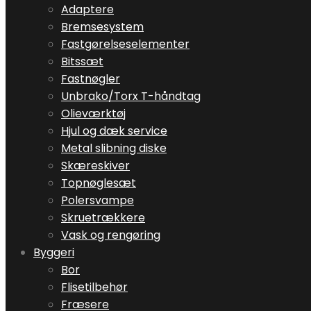
Adaptere
Bremsesystem
Fastgørelseselementer
Bitssæt
Fastnøgler
Unbrako/Torx T-håndtag
Olieværktøj
Hjul og dæk service
Metal slibning diske
Skæreskiver
Topnøglesæt
Polersvampe
Skruetrækkere
Vask og rengøring
Byggeri
Bor
Flisetilbehør
Fræsere