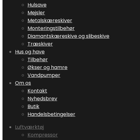
Hulsave
Mejsler
Metalskæreskiver
Monteringstilbehør
Diamantskæreskive og slibeskive
Træskiver
Hus og have
Tilbehør
Økser og hamre
Vandpumper
Om os
Kontakt
Nyhedsbrev
Butik
Handelsbetingelser
Luftværktøj
Kompressor