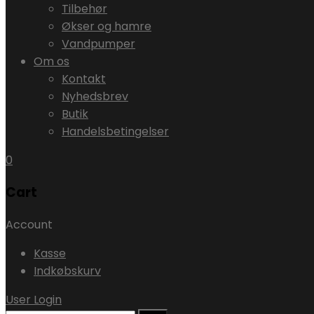
Tilbehør
Økser og hamre
Vandpumper
Om os
Kontakt
Nyhedsbrev
Butik
Handelsbetingelser
0
Cart
Account
Kasse
Indkøbskurv
User Login