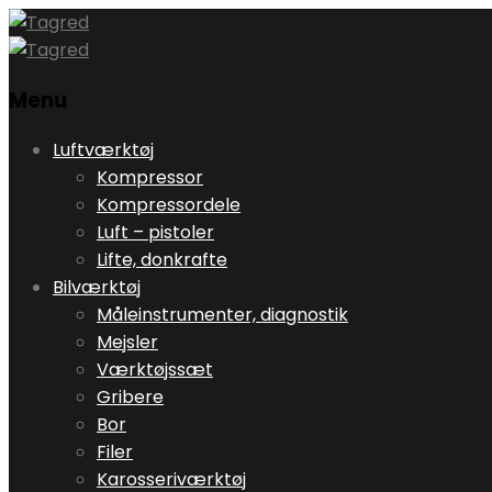
Menu
Skip
Luftværktøj
to
Kompressor
content
Kompressordele
Luft – pistoler
Lifte, donkrafte
Bilværktøj
Måleinstrumenter, diagnostik
Mejsler
Værktøjssæt
Gribere
Bor
Filer
Karosseriværktøj