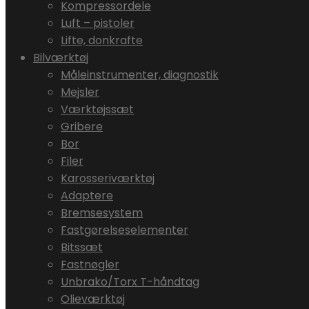
Kompressordele
Luft – pistoler
Lifte, donkrafte
Bilværktøj
Måleinstrumenter, diagnostik
Mejsler
Værktøjssæt
Gribere
Bor
Filer
Karosseriværktøj
Adaptere
Bremsesystem
Fastgørelseselementer
Bitssæt
Fastnøgler
Unbrako/Torx T-håndtag
Olieværktøj