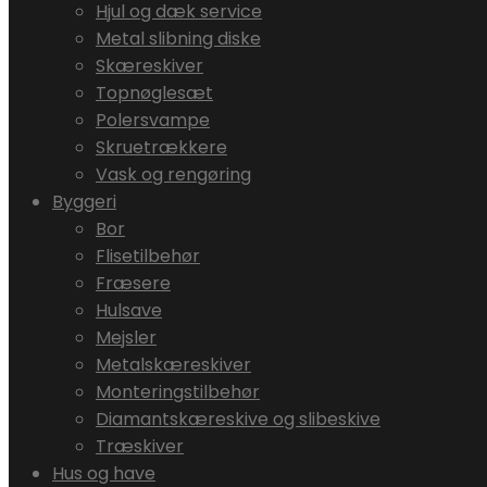
Hjul og dæk service
Metal slibning diske
Skæreskiver
Topnøglesæt
Polersvampe
Skruetrækkere
Vask og rengøring
Byggeri
Bor
Flisetilbehør
Fræsere
Hulsave
Mejsler
Metalskæreskiver
Monteringstilbehør
Diamantskæreskive og slibeskive
Træskiver
Hus og have