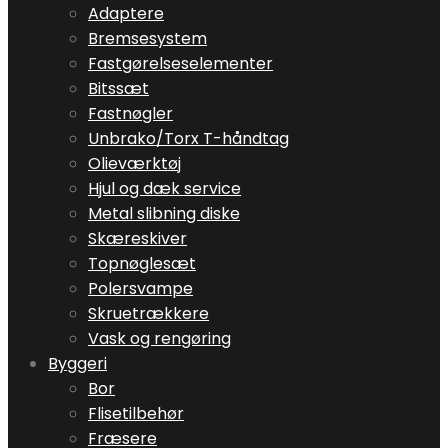
Adaptere
Bremsesystem
Fastgørelseselementer
Bitssæt
Fastnøgler
Unbrako/Torx T-håndtag
Olieværktøj
Hjul og dæk service
Metal slibning diske
Skæreskiver
Topnøglesæt
Polersvampe
Skruetrækkere
Vask og rengøring
Byggeri
Bor
Flisetilbehør
Fræsere