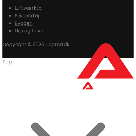
Luftværktøj
Bilværktøj
Byggeri
Hus og have
Copyright © 2026 Tagred.dk
Top