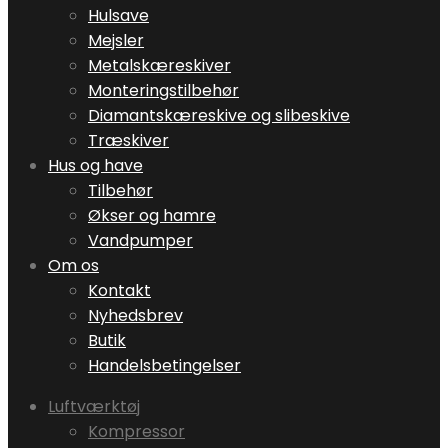
Hulsave
Mejsler
Metalskæreskiver
Monteringstilbehør
Diamantskæreskive og slibeskive
Træskiver
Hus og have
Tilbehør
Økser og hamre
Vandpumper
Om os
Kontakt
Nyhedsbrev
Butik
Handelsbetingelser
Luftværktøj
Kompressor