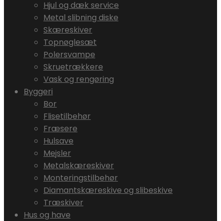
Hjul og dæk service
Metal slibning diske
Skæreskiver
Topnøglesæt
Polersvampe
Skruetrækkere
Vask og rengøring
Byggeri
Bor
Flisetilbehør
Fræsere
Hulsave
Mejsler
Metalskæreskiver
Monteringstilbehør
Diamantskæreskive og slibeskive
Træskiver
Hus og have