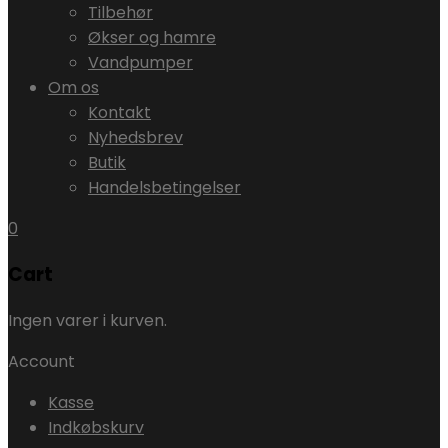
Tilbehør
Økser og hamre
Vandpumper
Om os
Kontakt
Nyhedsbrev
Butik
Handelsbetingelser
0
Cart
Ingen varer i kurven.
Account
Kasse
Indkøbskurv