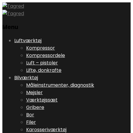
Menu
Skip
Luftværktøj
to
Kompressor
content
Kompressordele
Luft – pistoler
Lifte, donkrafte
Bilværktøj
Måleinstrumenter, diagnostik
Mejsler
Værktøjssæt
Gribere
Bor
Filer
Karosseriværktøj