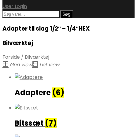
User Login
Søg
Søg
efter:
Adapter til slag 1/2″ – 1/4″HEX
Bilværktøj
Forside
/
Bilværktøj
Grid view
List view
Adaptere
(6)
Bitssæt
(7)