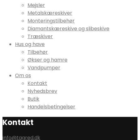
Mejsler
Metalskæreskiver
Monteringstilbehør
Diamantskæreskive og slibeskive
Træskiver
Hus og have
Tilbehør
Økser og hamre
Vandpumper
Om os
Kontakt
Nyhedsbrev
Butik
Handelsbetingelser
Kontakt
info@tagred.dk