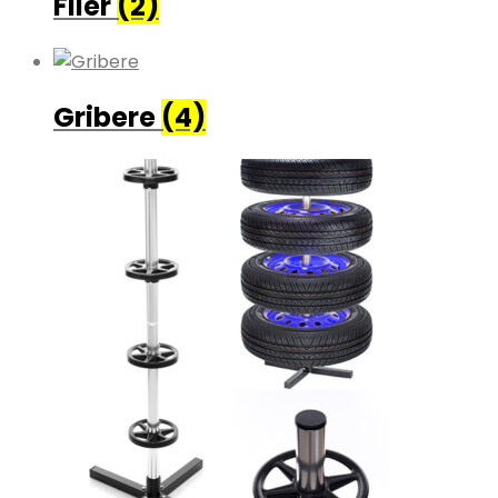
Filer
(2)
Gribere
(4)