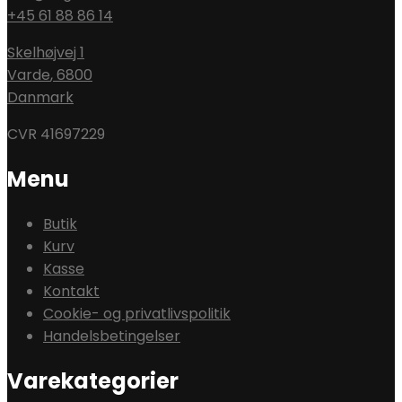
+45 61 88 86 14
Skelhøjvej 1
Varde
,
6800
Danmark
CVR 41697229
Menu
Butik
Kurv
Kasse
Kontakt
Cookie- og privatlivspolitik
Handelsbetingelser
Varekategorier