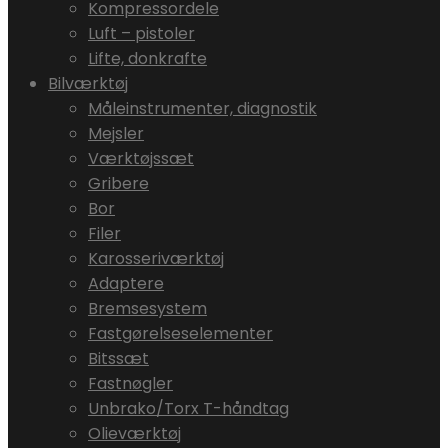
Kompressordele
Luft – pistoler
Lifte, donkrafte
Bilværktøj
Måleinstrumenter, diagnostik
Mejsler
Værktøjssæt
Gribere
Bor
Filer
Karosseriværktøj
Adaptere
Bremsesystem
Fastgørelseselementer
Bitssæt
Fastnøgler
Unbrako/Torx T-håndtag
Olieværktøj