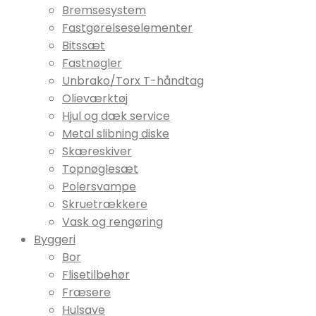
Bremsesystem
Fastgørelseselementer
Bitssæt
Fastnøgler
Unbrako/Torx T-håndtag
Olieværktøj
Hjul og dæk service
Metal slibning diske
Skæreskiver
Topnøglesæt
Polersvampe
Skruetrækkere
Vask og rengøring
Byggeri
Bor
Flisetilbehør
Fræsere
Hulsave