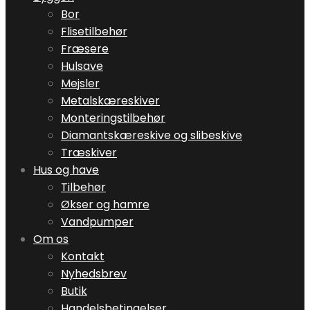
Bor
Flisetilbehør
Fræsere
Hulsave
Mejsler
Metalskæreskiver
Monteringstilbehør
Diamantskæreskive og slibeskive
Træskiver
Hus og have
Tilbehør
Økser og hamre
Vandpumper
Om os
Kontakt
Nyhedsbrev
Butik
Handelsbetingelser