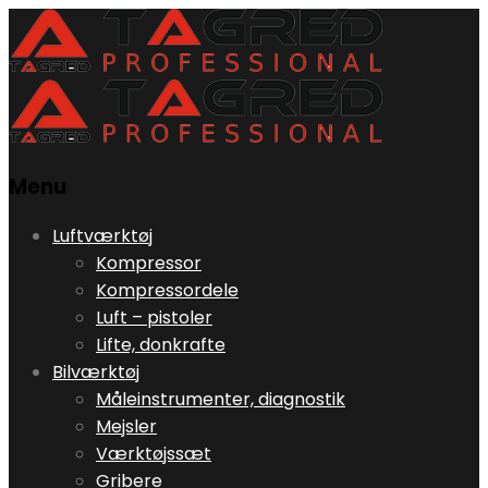
Menu
Skip
Luftværktøj
to
Kompressor
content
Kompressordele
Luft – pistoler
Lifte, donkrafte
Bilværktøj
Måleinstrumenter, diagnostik
Mejsler
Værktøjssæt
Gribere