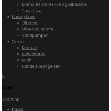
Diamantskæreskive og slibeskive
Træskiver
Hus og have
Tilbehør
Økser og hamre
Vandpumper
Om os
Kontakt
Nyhedsbrev
Butik
Handelsbetingelser
0
Cart
Account
Kasse