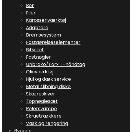
Bor
Filer
Karosseriværktøj
Adaptere
Bremsesystem
Fastgørelseselementer
Bitssæt
Fastnøgler
Unbrako/Torx T-håndtag
Olieværktøj
Hjul og dæk service
Metal slibning diske
Skæreskiver
Topnøglesæt
Polersvampe
Skruetrækkere
Vask og rengøring
Byggeri