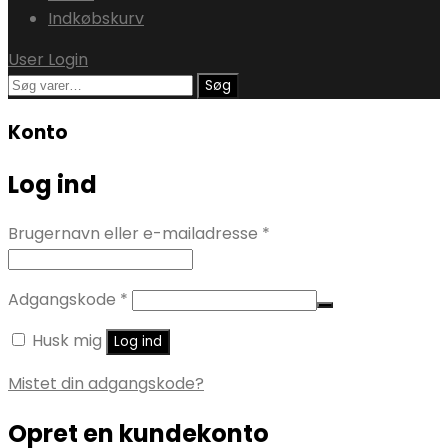
Indkøbskurv
User Login
Søg
Søg
efter:
Konto
Log ind
Påkrævet
Brugernavn eller e-mailadresse
*
Påkrævet
Adgangskode
*
Husk mig
Log ind
Mistet din adgangskode?
Opret en kundekonto