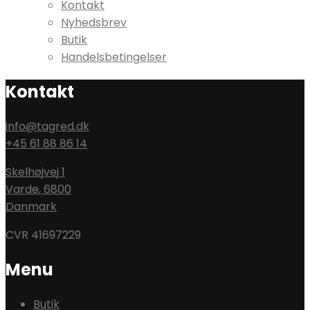
Kontakt
Nyhedsbrev
Butik
Handelsbetingelser
Kontakt
info@tagred.dk
+45 61 88 86 14
Skelhøjvej 1
Varde
,
6800
Danmark
CVR 41697229
Menu
Butik