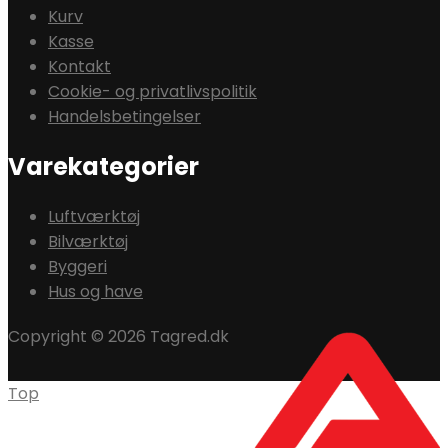
Kurv
Kasse
Kontakt
Cookie- og privatlivspolitik
Handelsbetingelser
Varekategorier
Luftværktøj
Bilværktøj
Byggeri
Hus og have
Copyright © 2026 Tagred.dk
Top