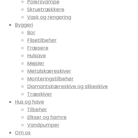
Polersvampe
Skruetrækkere
Vask og rengøring
Byggeri
Bor
Flisetilbehør
Fræsere
Hulsave
Mejsler
Metalskæreskiver
Monteringstilbehør
Diamantskæreskive og slibeskive
Træskiver
Hus og have
Tilbehør
Økser og hamre
Vandpumper
Om os