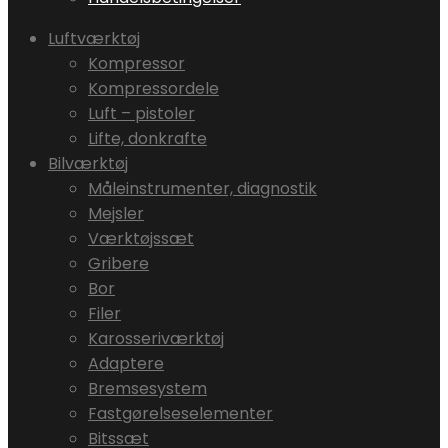
Luftværktøj
Kompressor
Kompressordele
Luft – pistoler
Lifte, donkrafte
Bilværktøj
Måleinstrumenter, diagnostik
Mejsler
Værktøjssæt
Gribere
Bor
Filer
Karosseriværktøj
Adaptere
Bremsesystem
Fastgørelseselementer
Bitssæt