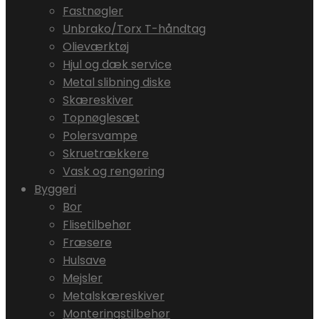
Fastnøgler
Unbrako/Torx T-håndtag
Olieværktøj
Hjul og dæk service
Metal slibning diske
Skæreskiver
Topnøglesæt
Polersvampe
Skruetrækkere
Vask og rengøring
Byggeri
Bor
Flisetilbehør
Fræsere
Hulsave
Mejsler
Metalskæreskiver
Monteringstilbehør