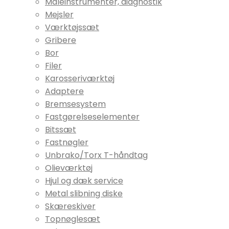
Måleinstrumenter, diagnostik
Mejsler
Værktøjssæt
Gribere
Bor
Filer
Karosseriværktøj
Adaptere
Bremsesystem
Fastgørelseselementer
Bitssæt
Fastnøgler
Unbrako/Torx T-håndtag
Olieværktøj
Hjul og dæk service
Metal slibning diske
Skæreskiver
Topnøglesæt