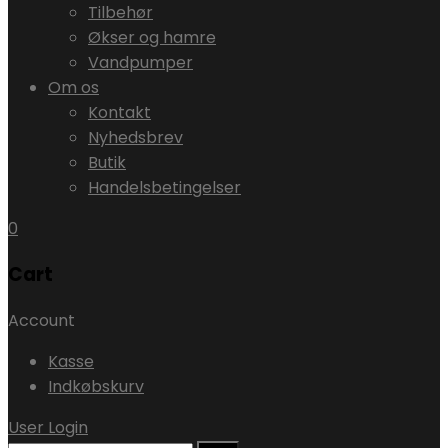
Tilbehør
Økser og hamre
Vandpumper
Om os
Kontakt
Nyhedsbrev
Butik
Handelsbetingelser
0
Cart
Account
Kasse
Indkøbskurv
User Login