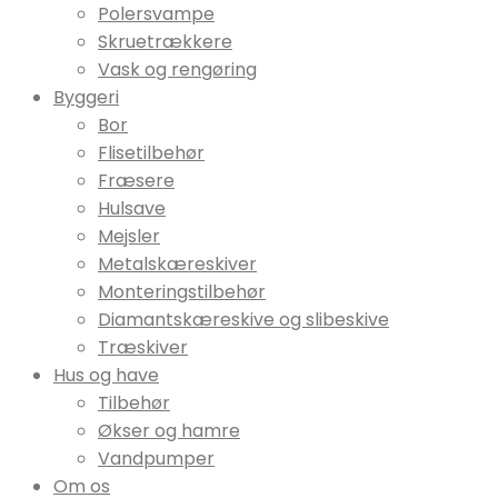
Polersvampe
Skruetrækkere
Vask og rengøring
Byggeri
Bor
Flisetilbehør
Fræsere
Hulsave
Mejsler
Metalskæreskiver
Monteringstilbehør
Diamantskæreskive og slibeskive
Træskiver
Hus og have
Tilbehør
Økser og hamre
Vandpumper
Om os