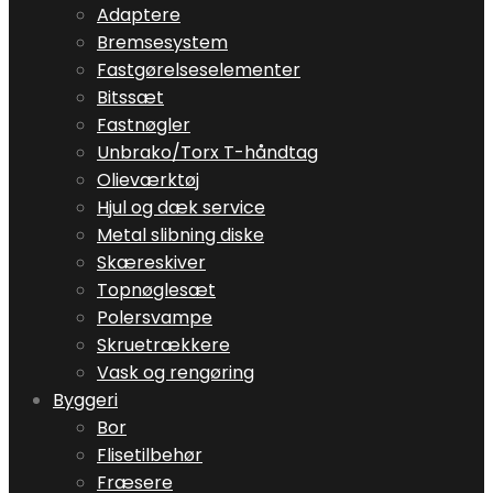
Adaptere
Bremsesystem
Fastgørelseselementer
Bitssæt
Fastnøgler
Unbrako/Torx T-håndtag
Olieværktøj
Hjul og dæk service
Metal slibning diske
Skæreskiver
Topnøglesæt
Polersvampe
Skruetrækkere
Vask og rengøring
Byggeri
Bor
Flisetilbehør
Fræsere