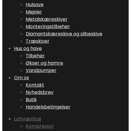
Hulsave
Mejsler
Metalskæreskiver
Monteringstilbehør
Diamantskæreskive og slibeskive
Træskiver
Hus og have
Tilbehør
Økser og hamre
Vandpumper
Om os
Kontakt
Nyhedsbrev
Butik
Handelsbetingelser
Luftværktøj
Kompressor