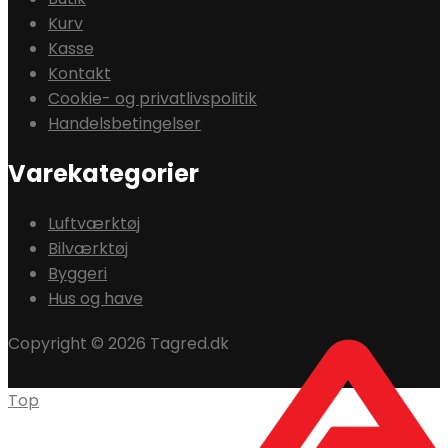
Kurv
Kasse
Kontakt
Cookie- og privatlivspolitik
Handelsbetingelser
Varekategorier
Luftværktøj
Bilværktøj
Byggeri
Hus og have
Copyright © 2026 Tagred.dk
Top