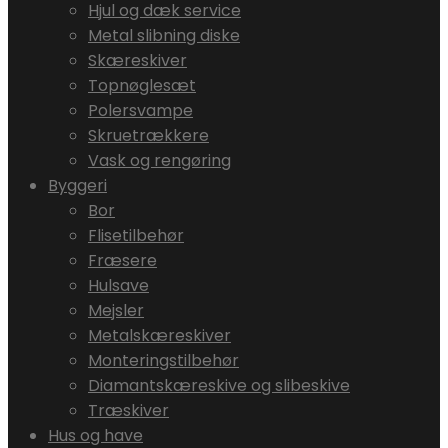
Hjul og dæk service
Metal slibning diske
Skæreskiver
Topnøglesæt
Polersvampe
Skruetrækkere
Vask og rengøring
Byggeri
Bor
Flisetilbehør
Fræsere
Hulsave
Mejsler
Metalskæreskiver
Monteringstilbehør
Diamantskæreskive og slibeskive
Træskiver
Hus og have