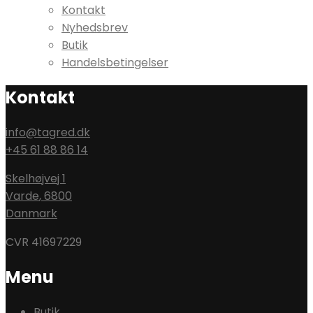
Kontakt
Nyhedsbrev
Butik
Handelsbetingelser
Kontakt
info@tagred.dk
+45 61 88 86 14
Skelhøjvej 1
Varde
,
6800
Danmark
CVR 41697229
Menu
Butik