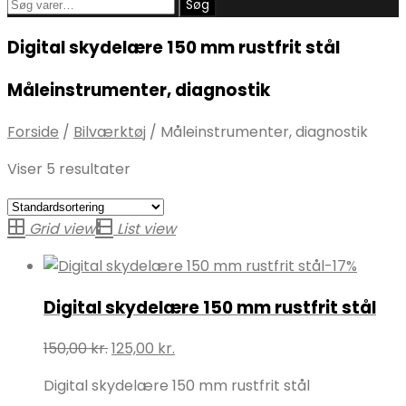
Søg
Søg
efter:
Digital skydelære 150 mm rustfrit stål
Måleinstrumenter, diagnostik
Forside
/
Bilværktøj
/
Måleinstrumenter, diagnostik
Viser 5 resultater
Grid view
List view
-17%
Digital skydelære 150 mm rustfrit stål
Den
Den
150,00
kr.
125,00
kr.
oprindelige
aktuelle
Digital skydelære 150 mm rustfrit stål
pris
pris