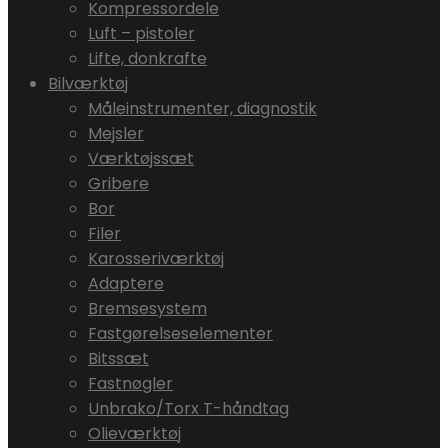
Kompressordele
Luft – pistoler
Lifte, donkrafte
Bilværktøj
Måleinstrumenter, diagnostik
Mejsler
Værktøjssæt
Gribere
Bor
Filer
Karosseriværktøj
Adaptere
Bremsesystem
Fastgørelseselementer
Bitssæt
Fastnøgler
Unbrako/Torx T-håndtag
Olieværktøj