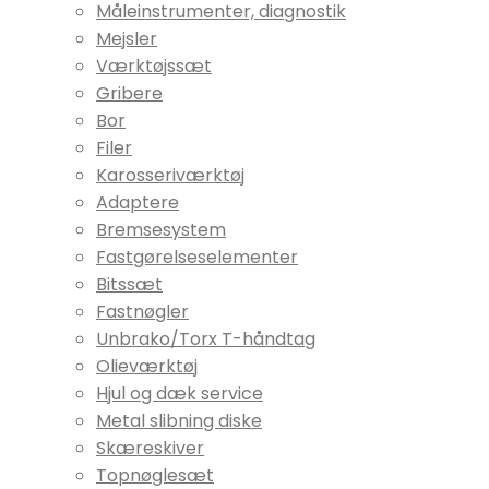
Måleinstrumenter, diagnostik
Mejsler
Værktøjssæt
Gribere
Bor
Filer
Karosseriværktøj
Adaptere
Bremsesystem
Fastgørelseselementer
Bitssæt
Fastnøgler
Unbrako/Torx T-håndtag
Olieværktøj
Hjul og dæk service
Metal slibning diske
Skæreskiver
Topnøglesæt