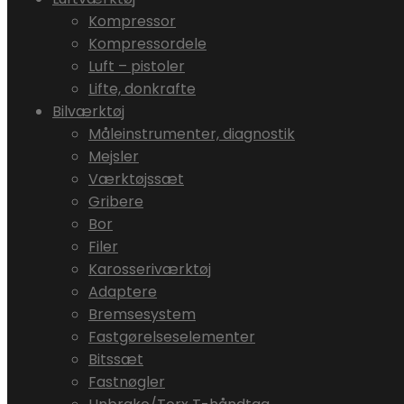
Kompressor
Kompressordele
Luft – pistoler
Lifte, donkrafte
Bilværktøj
Måleinstrumenter, diagnostik
Mejsler
Værktøjssæt
Gribere
Bor
Filer
Karosseriværktøj
Adaptere
Bremsesystem
Fastgørelseselementer
Bitssæt
Fastnøgler