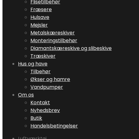
Flisetilbehør
Fræsere
Hulsave
Mejsler
Metalskæreskiver
Monteringstilbehør
Diamantskæreskive og slibeskive
Træskiver
Hus og have
Tilbehør
Økser og hamre
Vandpumper
Om os
Kontakt
Nyhedsbrev
Butik
Handelsbetingelser
Luftværktøj