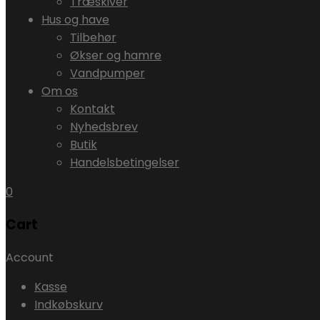
Træskiver
Hus og have
Tilbehør
Økser og hamre
Vandpumper
Om os
Kontakt
Nyhedsbrev
Butik
Handelsbetingelser
0
Cart
Account
Kasse
Indkøbskurv