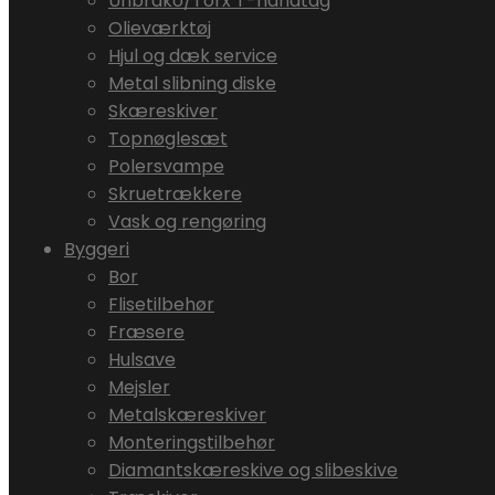
Unbrako/Torx T-håndtag
Olieværktøj
Hjul og dæk service
Metal slibning diske
Skæreskiver
Topnøglesæt
Polersvampe
Skruetrækkere
Vask og rengøring
Byggeri
Bor
Flisetilbehør
Fræsere
Hulsave
Mejsler
Metalskæreskiver
Monteringstilbehør
Diamantskæreskive og slibeskive