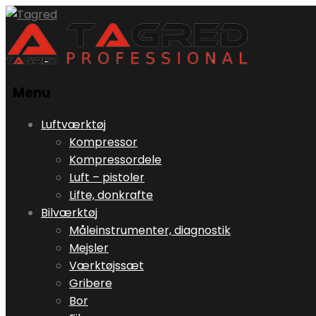
Menu
Skip
Luftværktøj
to
Kompressor
content
Kompressordele
Luft – pistoler
Lifte, donkrafte
Bilværktøj
Måleinstrumenter, diagnostik
Mejsler
Værktøjssæt
Gribere
Bor