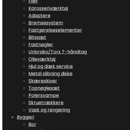
Filer
Karosseriværktøj
Adaptere
Bremsesystem
Fastgørelseselementer
Bitssæt
Fastnøgler
Unbrako/Torx T-håndtag
Olieværktøj
Hjul og dæk service
Metal slibning diske
Skæreskiver
Topnøglesæt
Polersvampe
Skruetrækkere
Vask og rengøring
Byggeri
Bor