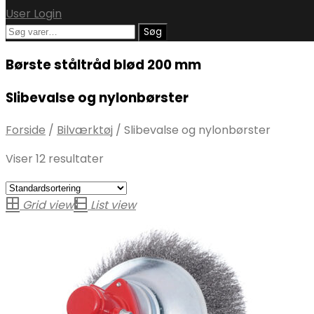
User Login
Søg
Søg
efter:
Børste ståltråd blød 200 mm
Slibevalse og nylonbørster
Forside
/
Bilværktøj
/
Slibevalse og nylonbørster
Viser 12 resultater
Grid view
List view