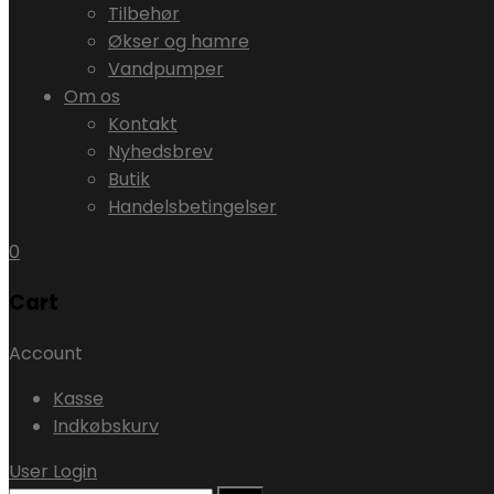
Tilbehør
Økser og hamre
Vandpumper
Om os
Kontakt
Nyhedsbrev
Butik
Handelsbetingelser
0
Cart
Account
Kasse
Indkøbskurv
User Login