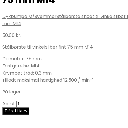
Dykpumpe M/Svømmer
Stålbørste snoet til vinkelsliber 
mm M14
50,00
kr.
Stålbørste til vinkelsliber fint 75 mm M14
Diameter: 75 mm
Fastgørelse: M14
Krympet tråd: 0,3 mm
Tilladt maksimal hastighed 12.500 / min-1
På lager
Antal:
Tilføj til kurv