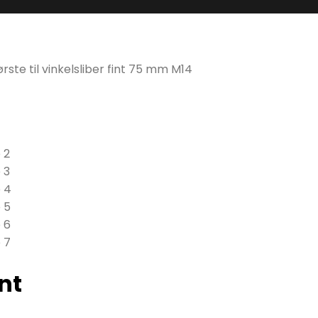
rste til vinkelsliber fint 75 mm M14
int