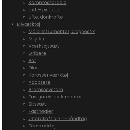
Kompressordele
Luft – pistoler
Lifte, donkrafte
Bilværktøj
Måleinstrumenter, diagnostik
Mejsler
Værktøjssæt
Gribere
Bor
Filer
Karosseriværktøj
Adaptere
Bremsesystem
Fastgørelseselementer
Bitssæt
Fastnøgler
Unbrako/Torx T-håndtag
Olieværktøj