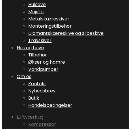
Hulsave
Mejsler
Metalskæreskiver
Monteringstilbehør
Diamantskæreskive og slibeskive
Træskiver
Hus og have
Tilbehør
Økser og hamre
Vandpumper
Om os
Kontakt
Nyhedsbrev
Butik
Handelsbetingelser
Luftværktøj
Kompressor