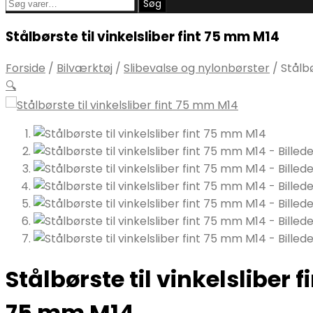
Søg
Søg
efter:
Stålbørste til vinkelsliber fint 75 mm M14
Forside
/
Bilværktøj
/
Slibevalse og nylonbørster
/
Stålbø
🔍
Stålbørste til vinkelsliber f
75 mm M14