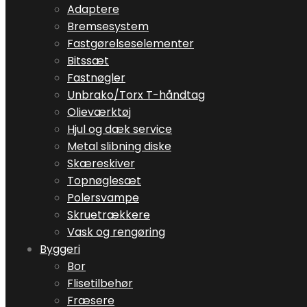
Adaptere
Bremsesystem
Fastgørelseselementer
Bitssæt
Fastnøgler
Unbrako/Torx T-håndtag
Olieværktøj
Hjul og dæk service
Metal slibning diske
Skæreskiver
Topnøglesæt
Polersvampe
Skruetrækkere
Vask og rengøring
Byggeri
Bor
Flisetilbehør
Fræsere