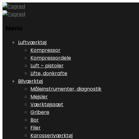
Menu
Skip
Luftværktøj
to
Kompressor
content
Kompressordele
Luft – pistoler
Lifte, donkrafte
Bilværktøj
Måleinstrumenter, diagnostik
Mejsler
Værktøjssæt
Gribere
Bor
Filer
Karosseriværktøj