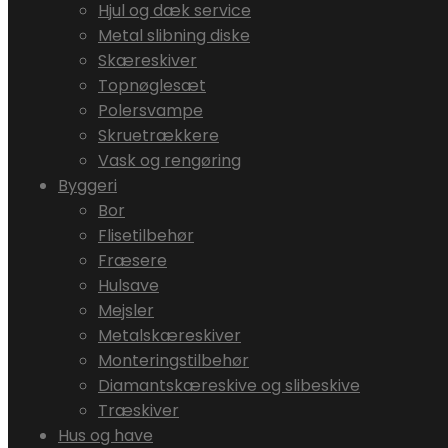
Hjul og dæk service
Metal slibning diske
Skæreskiver
Topnøglesæt
Polersvampe
Skruetrækkere
Vask og rengøring
Byggeri
Bor
Flisetilbehør
Fræsere
Hulsave
Mejsler
Metalskæreskiver
Monteringstilbehør
Diamantskæreskive og slibeskive
Træskiver
Hus og have