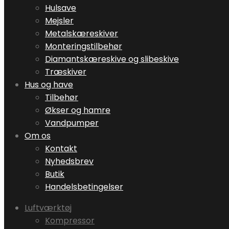
Hulsave
Mejsler
Metalskæreskiver
Monteringstilbehør
Diamantskæreskive og slibeskive
Træskiver
Hus og have
Tilbehør
Økser og hamre
Vandpumper
Om os
Kontakt
Nyhedsbrev
Butik
Handelsbetingelser
Luftværktøj
Kompressor