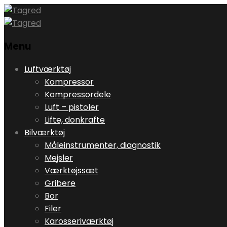
Menu
Skip
Luftværktøj
to
Kompressor
content
Kompressordele
Luft – pistoler
Lifte, donkrafte
Bilværktøj
Måleinstrumenter, diagnostik
Mejsler
Værktøjssæt
Gribere
Bor
Filer
Karosseriværktøj