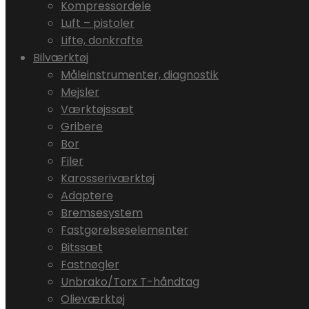
Kompressordele
Luft – pistoler
Lifte, donkrafte
Bilværktøj
Måleinstrumenter, diagnostik
Mejsler
Værktøjssæt
Gribere
Bor
Filer
Karosseriværktøj
Adaptere
Bremsesystem
Fastgørelseselementer
Bitssæt
Fastnøgler
Unbrako/Torx T-håndtag
Olieværktøj