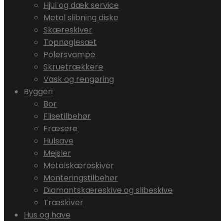
Hjul og dæk service
Metal slibning diske
Skæreskiver
Topnøglesæt
Polersvampe
Skruetrækkere
Vask og rengøring
Byggeri
Bor
Flisetilbehør
Fræsere
Hulsave
Mejsler
Metalskæreskiver
Monteringstilbehør
Diamantskæreskive og slibeskive
Træskiver
Hus og have