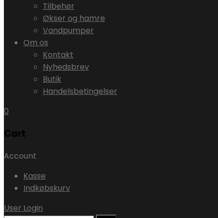
Tilbehør
Økser og hamre
Vandpumper
Om os
Kontakt
Nyhedsbrev
Butik
Handelsbetingelser
0
Cart
Account
Kasse
Indkøbskurv
User Login