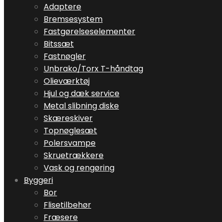
Adaptere
Bremsesystem
Fastgørelseselementer
Bitssæt
Fastnøgler
Unbrako/Torx T-håndtag
Olieværktøj
Hjul og dæk service
Metal slibning diske
Skæreskiver
Topnøglesæt
Polersvampe
Skruetrækkere
Vask og rengøring
Byggeri
Bor
Flisetilbehør
Fræsere