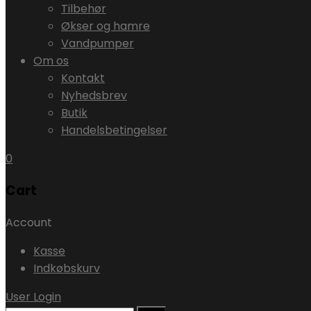
Tilbehør
Økser og hamre
Vandpumper
Om os
Kontakt
Nyhedsbrev
Butik
Handelsbetingelser
0
Cart
Account
Kasse
Indkøbskurv
User Login