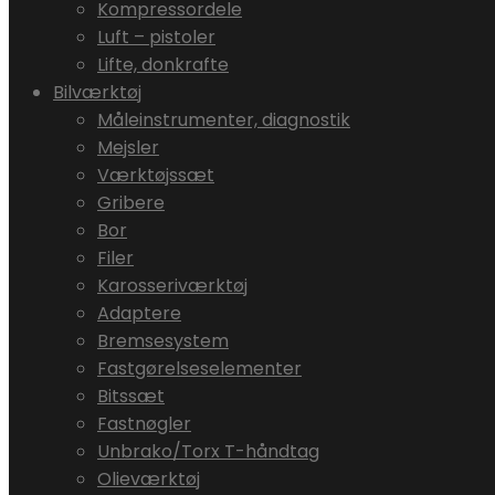
Kompressordele
Luft – pistoler
Lifte, donkrafte
Bilværktøj
Måleinstrumenter, diagnostik
Mejsler
Værktøjssæt
Gribere
Bor
Filer
Karosseriværktøj
Adaptere
Bremsesystem
Fastgørelseselementer
Bitssæt
Fastnøgler
Unbrako/Torx T-håndtag
Olieværktøj