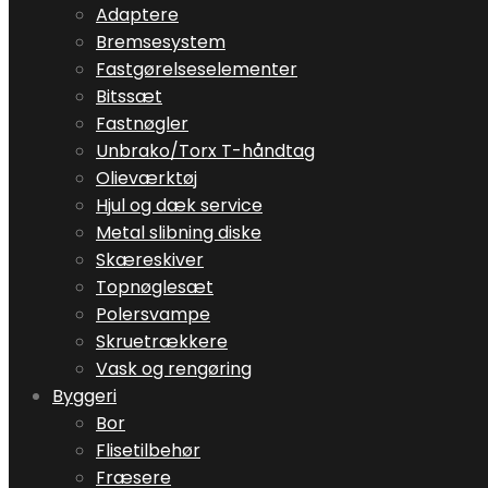
Adaptere
Bremsesystem
Fastgørelseselementer
Bitssæt
Fastnøgler
Unbrako/Torx T-håndtag
Olieværktøj
Hjul og dæk service
Metal slibning diske
Skæreskiver
Topnøglesæt
Polersvampe
Skruetrækkere
Vask og rengøring
Byggeri
Bor
Flisetilbehør
Fræsere