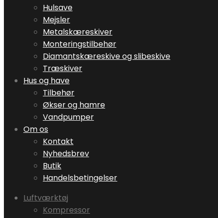
Hulsave
Mejsler
Metalskæreskiver
Monteringstilbehør
Diamantskæreskive og slibeskive
Træskiver
Hus og have
Tilbehør
Økser og hamre
Vandpumper
Om os
Kontakt
Nyhedsbrev
Butik
Handelsbetingelser
Luftværktøj
Kompressor