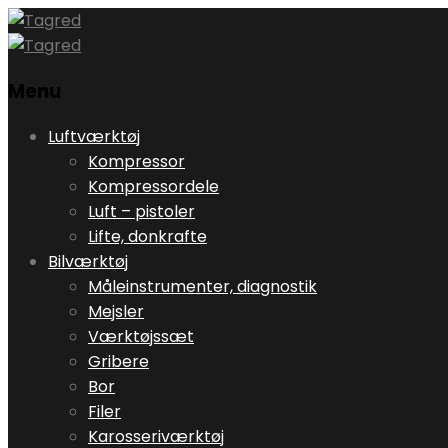
Menu
Skip
Luftværktøj
to
Kompressor
content
Kompressordele
Luft – pistoler
Lifte, donkrafte
Bilværktøj
Måleinstrumenter, diagnostik
Mejsler
Værktøjssæt
Gribere
Bor
Filer
Karosseriværktøj