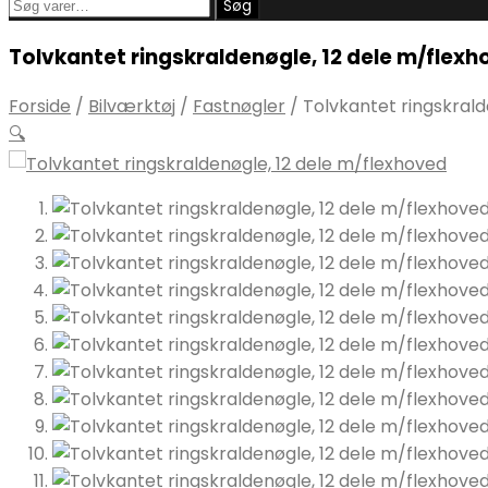
Søg
Søg
efter:
Tolvkantet ringskraldenøgle, 12 dele m/flex
Forside
/
Bilværktøj
/
Fastnøgler
/
Tolvkantet ringskrald
🔍