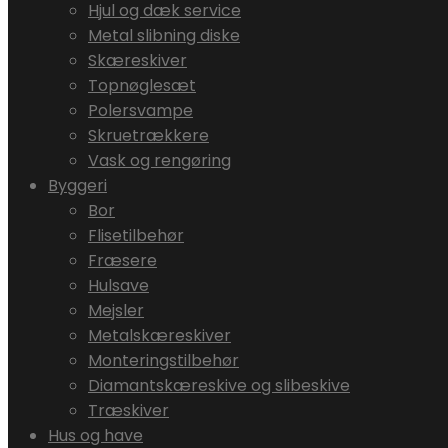
Hjul og dæk service
Metal slibning diske
Skæreskiver
Topnøglesæt
Polersvampe
Skruetrækkere
Vask og rengøring
Byggeri
Bor
Flisetilbehør
Fræsere
Hulsave
Mejsler
Metalskæreskiver
Monteringstilbehør
Diamantskæreskive og slibeskive
Træskiver
Hus og have