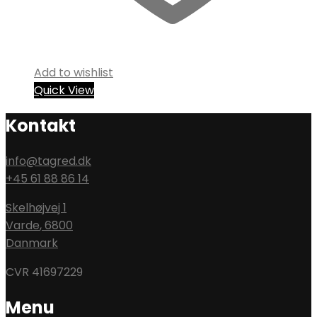
Add to wishlist
Quick View
Kontakt
info@tagred.dk
+45 61 88 86 14
Skelhøjvej 1
Varde
,
6800
Danmark
CVR 41697229
Menu