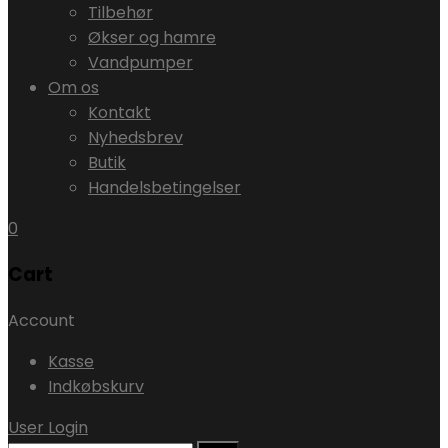
Tilbehør
Økser og hamre
Vandpumper
Om os
Kontakt
Nyhedsbrev
Butik
Handelsbetingelser
0
Cart
Account
Kasse
Indkøbskurv
User Login