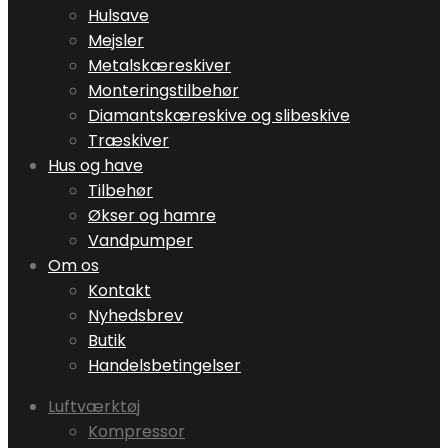
Hulsave
Mejsler
Metalskæreskiver
Monteringstilbehør
Diamantskæreskive og slibeskive
Træskiver
Hus og have
Tilbehør
Økser og hamre
Vandpumper
Om os
Kontakt
Nyhedsbrev
Butik
Handelsbetingelser
Luftværktøj
Kompressor