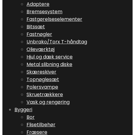
Adaptere
Bremsesystem
Fastgørelseselementer
Bitssæt
Fastnøgler
Unbrako/Torx T-håndtag
Olieværktøj
Hjul og dæk service
Metal slibning diske
Skæreskiver
Topnøglesæt
Polersvampe
Skruetrækkere
Vask og rengøring
Byggeri
Bor
Flisetilbehør
Fræsere