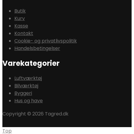
Butik
Kurv
Kasse
Kontakt
Cookie- og privatlivspolitik
Handelsbetingelser
Varekategorier
Luftværktøj
Bilværktøj
Byggeri
Hus og have
Copyright © 2026 Tagred.dk
Top