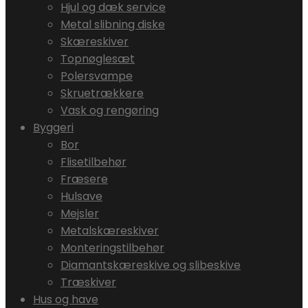
Hjul og dæk service
Metal slibning diske
Skæreskiver
Topnøglesæt
Polersvampe
Skruetrækkere
Vask og rengøring
Byggeri
Bor
Flisetilbehør
Fræsere
Hulsave
Mejsler
Metalskæreskiver
Monteringstilbehør
Diamantskæreskive og slibeskive
Træskiver
Hus og have