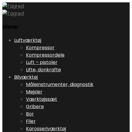
Menu
Skip
Luftværktøj
to
Kompressor
content
Kompressordele
Luft – pistoler
Lifte, donkrafte
Bilværktøj
Måleinstrumenter, diagnostik
Mejsler
Værktøjssæt
Gribere
Bor
Filer
Karosseriværktøj