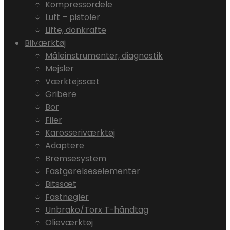
Kompressordele
Luft – pistoler
Lifte, donkrafte
Bilværktøj
Måleinstrumenter, diagnostik
Mejsler
Værktøjssæt
Gribere
Bor
Filer
Karosseriværktøj
Adaptere
Bremsesystem
Fastgørelseselementer
Bitssæt
Fastnøgler
Unbrako/Torx T-håndtag
Olieværktøj