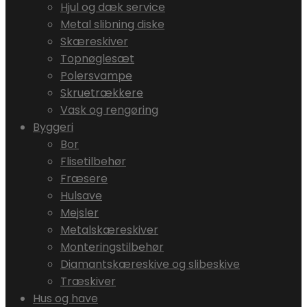
Hjul og dæk service
Metal slibning diske
Skæreskiver
Topnøglesæt
Polersvampe
Skruetrækkere
Vask og rengøring
Byggeri
Bor
Flisetilbehør
Fræsere
Hulsave
Mejsler
Metalskæreskiver
Monteringstilbehør
Diamantskæreskive og slibeskive
Træskiver
Hus og have