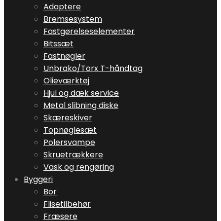
Adaptere
Bremsesystem
Fastgørelseselementer
Bitssæt
Fastnøgler
Unbrako/Torx T-håndtag
Olieværktøj
Hjul og dæk service
Metal slibning diske
Skæreskiver
Topnøglesæt
Polersvampe
Skruetrækkere
Vask og rengøring
Byggeri
Bor
Flisetilbehør
Fræsere