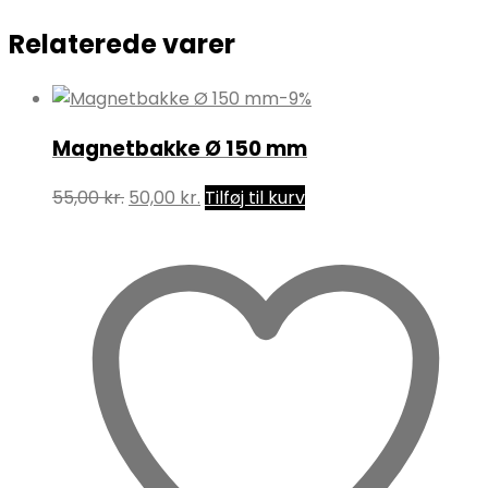
Relaterede varer
-9%
Magnetbakke Ø 150 mm
Den
Den
55,00
kr.
50,00
kr.
Tilføj til kurv
oprindelige
aktuelle
pris
pris
var:
er:
55,00 kr..
50,00 kr..