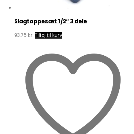
Slagtoppesæt 1/2″ 3 dele
93,75
kr.
Tilføj til kurv