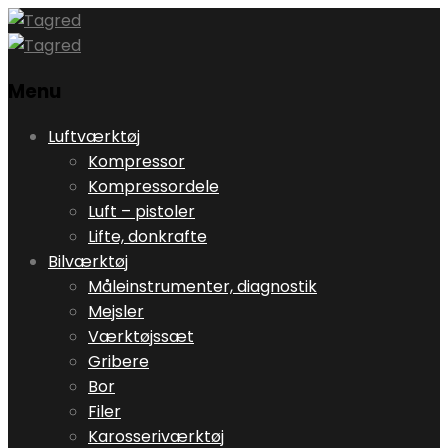
Menu
Skip
Luftværktøj
to
Kompressor
content
Kompressordele
Luft – pistoler
Lifte, donkrafte
Bilværktøj
Måleinstrumenter, diagnostik
Mejsler
Værktøjssæt
Gribere
Bor
Filer
Karosseriværktøj