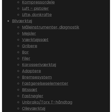
Kompressordele
Luft – pistoler
Lifte, donkrafte
Bilværktøj
Måleinstrumenter, diagnostik
Mejsler
Værktøjssæt
Gribere
Bor
Filer
Karosseriværktøj
Adaptere
Bremsesystem
Fastgørelseselementer
Bitssæt
Fastnøgler
Unbrako/Torx T-håndtag
Olieværktøj