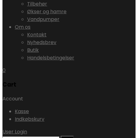
Tilbehør
Økser og hamre
Vandpumper
Om os
Kontakt
Nyhedsbrev
Butik
Handelsbetingelser
0
Cart
Account
Kasse
Indkøbskurv
User Login