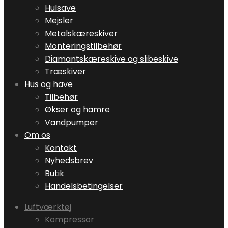
Hulsave
Mejsler
Metalskæreskiver
Monteringstilbehør
Diamantskæreskive og slibeskive
Træskiver
Hus og have
Tilbehør
Økser og hamre
Vandpumper
Om os
Kontakt
Nyhedsbrev
Butik
Handelsbetingelser
Luftværktøj
Kompressor