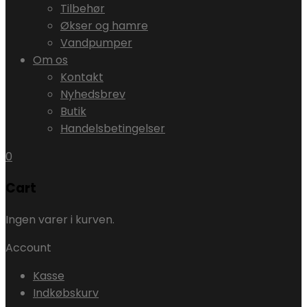
Tilbehør
Økser og hamre
Vandpumper
Om os
Kontakt
Nyhedsbrev
Butik
Handelsbetingelser
0
Cart
Ingen varer i kurven.
Account
Kasse
Indkøbskurv