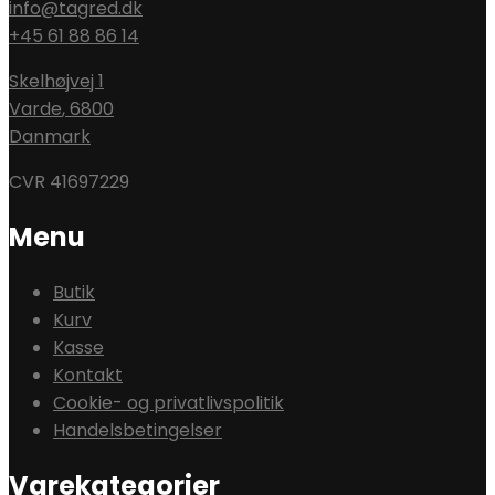
info@tagred.dk
+45 61 88 86 14
Skelhøjvej 1
Varde
,
6800
Danmark
CVR 41697229
Menu
Butik
Kurv
Kasse
Kontakt
Cookie- og privatlivspolitik
Handelsbetingelser
Varekategorier