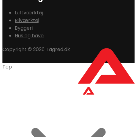
Luftværktøj
Bilværktøj
Byggeri
Hus og have
Copyright © 2026 Tagred.dk
Top