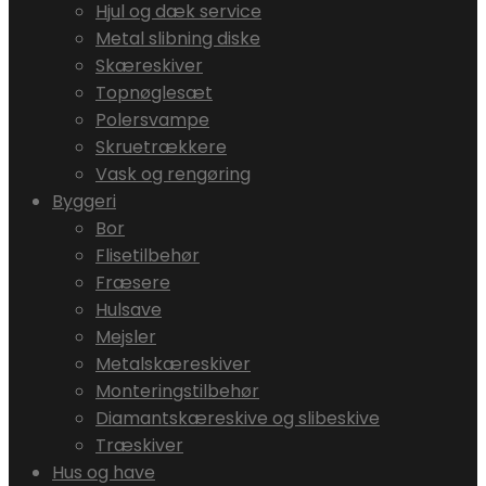
Hjul og dæk service
Metal slibning diske
Skæreskiver
Topnøglesæt
Polersvampe
Skruetrækkere
Vask og rengøring
Byggeri
Bor
Flisetilbehør
Fræsere
Hulsave
Mejsler
Metalskæreskiver
Monteringstilbehør
Diamantskæreskive og slibeskive
Træskiver
Hus og have