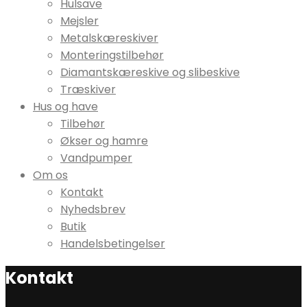
Hulsave
Mejsler
Metalskæreskiver
Monteringstilbehør
Diamantskæreskive og slibeskive
Træskiver
Hus og have
Tilbehør
Økser og hamre
Vandpumper
Om os
Kontakt
Nyhedsbrev
Butik
Handelsbetingelser
Kontakt