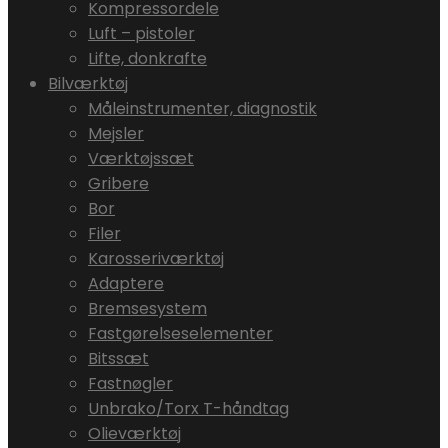
Kompressordele
Luft – pistoler
Lifte, donkrafte
Bilværktøj
Måleinstrumenter, diagnostik
Mejsler
Værktøjssæt
Gribere
Bor
Filer
Karosseriværktøj
Adaptere
Bremsesystem
Fastgørelseselementer
Bitssæt
Fastnøgler
Unbrako/Torx T-håndtag
Olieværktøj