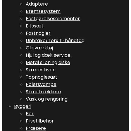
Adaptere
Bremsesystem
Fastgørelseselementer
Bitssæt
Fastnøgler
Unbrako/Torx T-håndtag
Olieværktøj
Hjul og dæk service
Metal slibning diske
Skæreskiver
Topnøglesæt
Polersvampe
Skruetrækkere
Vask og rengøring
Byggeri
Bor
Flisetilbehør
Fræsere