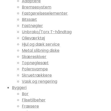
Adaptere
Bremsesystem
Fastgørelseselementer
Bitssæt
Fastnøgler
Unbrako/Torx T-håndtag
Olieværktøj
Hjul og dæk service
Metal slibning diske
Skæreskiver
Topnøglesæt
Polersvampe
Skruetrækkere
Vask og rengøring
Byggeri
Bor
Flisetilbehør
Fræsere