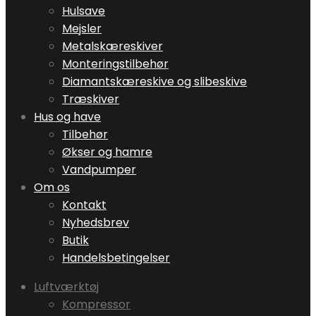
Hulsave
Mejsler
Metalskæreskiver
Monteringstilbehør
Diamantskæreskive og slibeskive
Træskiver
Hus og have
Tilbehør
Økser og hamre
Vandpumper
Om os
Kontakt
Nyhedsbrev
Butik
Handelsbetingelser
Luftværktøj
Kompressor