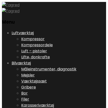
Menu
Skip
Luftværktøj
to
Kompressor
content
Kompressordele
Luft – pistoler
Lifte, donkrafte
Bilværktøj
Måleinstrumenter, diagnostik
Mejsler
Værktøjssæt
Gribere
Bor
Filer
Karosseriværktøj