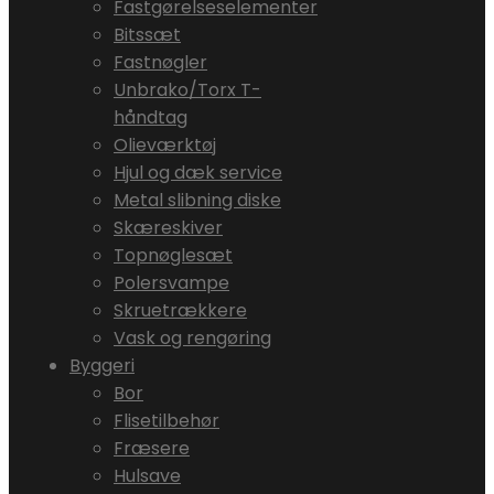
Fastgørelseselementer
Bitssæt
Fastnøgler
Unbrako/Torx T-
håndtag
Olieværktøj
Hjul og dæk service
Metal slibning diske
Skæreskiver
Topnøglesæt
Polersvampe
Skruetrækkere
Vask og rengøring
Byggeri
Bor
Flisetilbehør
Fræsere
Hulsave