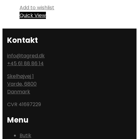
Add to wishlist
Quick View
Kontakt
info@tagred.dk
+45 61 88 86 14
Skelhøjvej 1
Varde
,
6800
Danmark
CVR 41697229
Menu
Butik