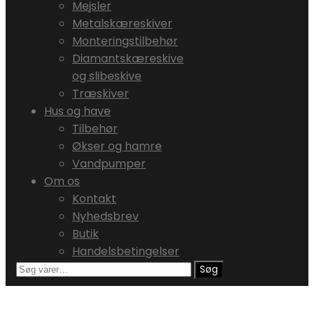
Mejsler
Metalskæreskiver
Monteringstilbehør
Diamantskæreskive
og slibeskive
Træskiver
Hus og have
Tilbehør
Økser og hamre
Vandpumper
Om os
Kontakt
Nyhedsbrev
Butik
Handelsbetingelser
Søg
Søg
efter: