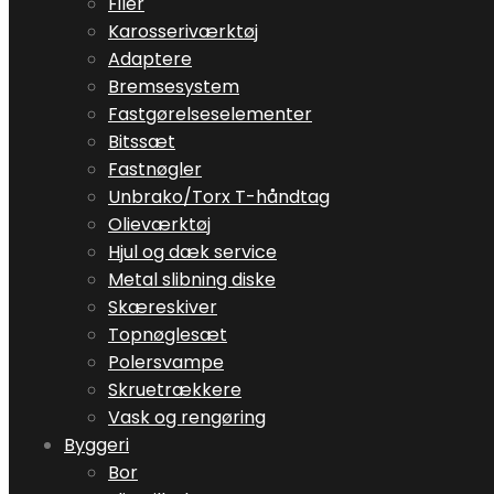
Filer
Karosseriværktøj
Adaptere
Bremsesystem
Fastgørelseselementer
Bitssæt
Fastnøgler
Unbrako/Torx T-håndtag
Olieværktøj
Hjul og dæk service
Metal slibning diske
Skæreskiver
Topnøglesæt
Polersvampe
Skruetrækkere
Vask og rengøring
Byggeri
Bor