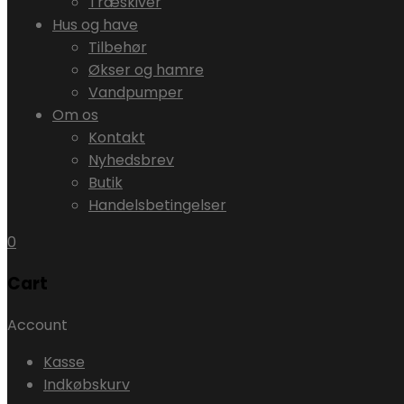
Træskiver
Hus og have
Tilbehør
Økser og hamre
Vandpumper
Om os
Kontakt
Nyhedsbrev
Butik
Handelsbetingelser
0
Cart
Account
Kasse
Indkøbskurv