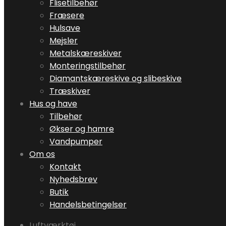
Flisetilbehør
Fræsere
Hulsave
Mejsler
Metalskæreskiver
Monteringstilbehør
Diamantskæreskive og slibeskive
Træskiver
Hus og have
Tilbehør
Økser og hamre
Vandpumper
Om os
Kontakt
Nyhedsbrev
Butik
Handelsbetingelser
Luftværktøj