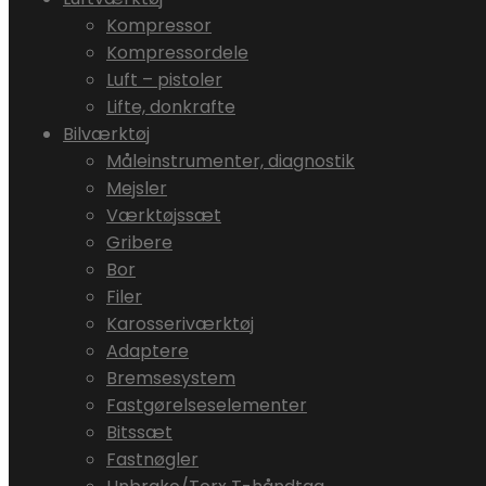
Kompressor
Kompressordele
Luft – pistoler
Lifte, donkrafte
Bilværktøj
Måleinstrumenter, diagnostik
Mejsler
Værktøjssæt
Gribere
Bor
Filer
Karosseriværktøj
Adaptere
Bremsesystem
Fastgørelseselementer
Bitssæt
Fastnøgler