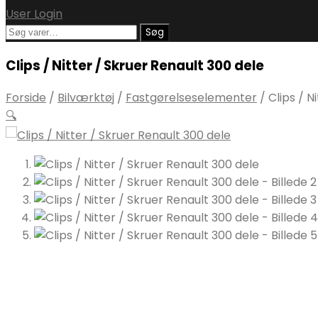
User Login
Søg
Søg
efter:
Clips / Nitter / Skruer Renault 300 dele
Forside
/
Bilværktøj
/
Fastgørelseselementer
/
Clips / N
🔍