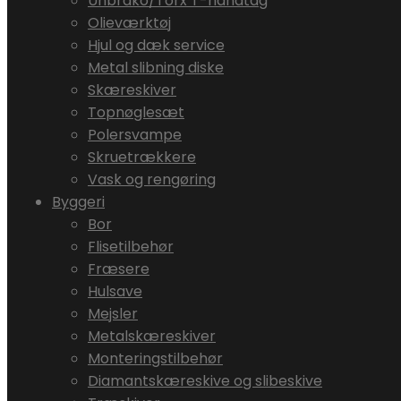
Unbrako/Torx T-håndtag
Olieværktøj
Hjul og dæk service
Metal slibning diske
Skæreskiver
Topnøglesæt
Polersvampe
Skruetrækkere
Vask og rengøring
Byggeri
Bor
Flisetilbehør
Fræsere
Hulsave
Mejsler
Metalskæreskiver
Monteringstilbehør
Diamantskæreskive og slibeskive