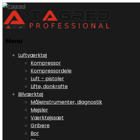
Menu
Skip
Luftværktøj
to
Kompressor
content
Kompressordele
Luft – pistoler
Lifte, donkrafte
Bilværktøj
Måleinstrumenter, diagnostik
Mejsler
Værktøjssæt
Gribere
Bor