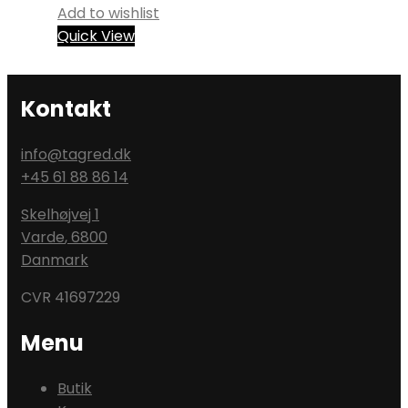
Add to wishlist
Quick View
Kontakt
info@tagred.dk
+45 61 88 86 14
Skelhøjvej 1
Varde
,
6800
Danmark
CVR 41697229
Menu
Butik