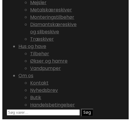
Mejsler
Metalskæreskiver
Monteringstilbehør
Diamantskæreskive
og slibeskive
Træskiver
Hus og have
Tilbehør
Økser og hamre
Vandpumper
Om os
Kontakt
Nyhedsbrev
Butik
Handelsbetingelser
Søg
Søg
efter: