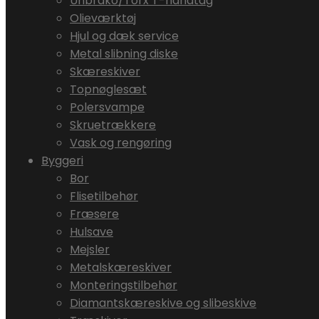
Unbrako/Torx T-håndtag
Olieværktøj
Hjul og dæk service
Metal slibning diske
Skæreskiver
Topnøglesæt
Polersvampe
Skruetrækkere
Vask og rengøring
Byggeri
Bor
Flisetilbehør
Fræsere
Hulsave
Mejsler
Metalskæreskiver
Monteringstilbehør
Diamantskæreskive og slibeskive