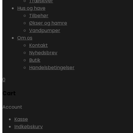
Træskiver
Hus og have
Tilbehør
Økser og hamre
Vandpumper
Om os
Kontakt
Nyhedsbrev
Butik
Handelsbetingelser
0
Cart
Account
Kasse
Indkøbskurv