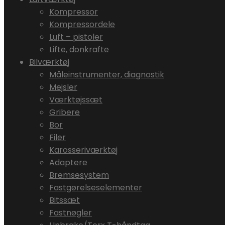
Kompressor
Kompressordele
Luft – pistoler
Lifte, donkrafte
Bilværktøj
Måleinstrumenter, diagnostik
Mejsler
Værktøjssæt
Gribere
Bor
Filer
Karosseriværktøj
Adaptere
Bremsesystem
Fastgørelseselementer
Bitssæt
Fastnøgler