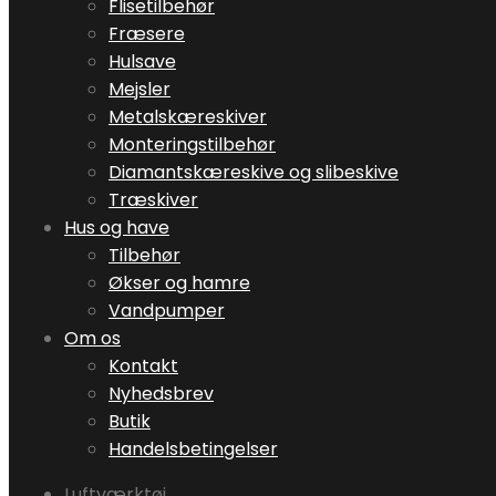
Flisetilbehør
Fræsere
Hulsave
Mejsler
Metalskæreskiver
Monteringstilbehør
Diamantskæreskive og slibeskive
Træskiver
Hus og have
Tilbehør
Økser og hamre
Vandpumper
Om os
Kontakt
Nyhedsbrev
Butik
Handelsbetingelser
Luftværktøj