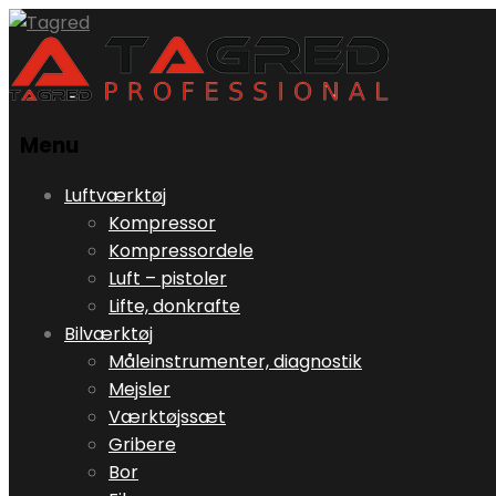
Menu
Skip
Luftværktøj
to
Kompressor
content
Kompressordele
Luft – pistoler
Lifte, donkrafte
Bilværktøj
Måleinstrumenter, diagnostik
Mejsler
Værktøjssæt
Gribere
Bor