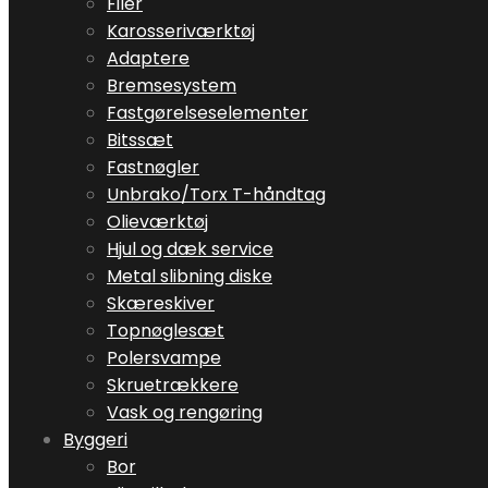
Filer
Karosseriværktøj
Adaptere
Bremsesystem
Fastgørelseselementer
Bitssæt
Fastnøgler
Unbrako/Torx T-håndtag
Olieværktøj
Hjul og dæk service
Metal slibning diske
Skæreskiver
Topnøglesæt
Polersvampe
Skruetrækkere
Vask og rengøring
Byggeri
Bor