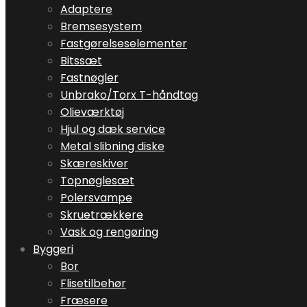
Adaptere
Bremsesystem
Fastgørelseselementer
Bitssæt
Fastnøgler
Unbrako/Torx T-håndtag
Olieværktøj
Hjul og dæk service
Metal slibning diske
Skæreskiver
Topnøglesæt
Polersvampe
Skruetrækkere
Vask og rengøring
Byggeri
Bor
Flisetilbehør
Fræsere