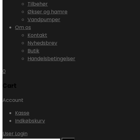
Tilbehør
Økser og hamre
Vandpumper
Om os
Kontakt
Nyhedsbrev
Butik
Handelsbetingelser
0
Cart
Account
Kasse
Indkøbskurv
User Login