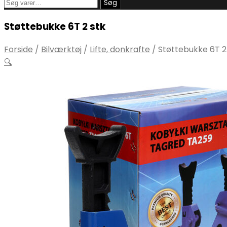
Søg
Søg
efter:
Støttebukke 6T 2 stk
Forside
/
Bilværktøj
/
Lifte, donkrafte
/
Støttebukke 6T 2
🔍