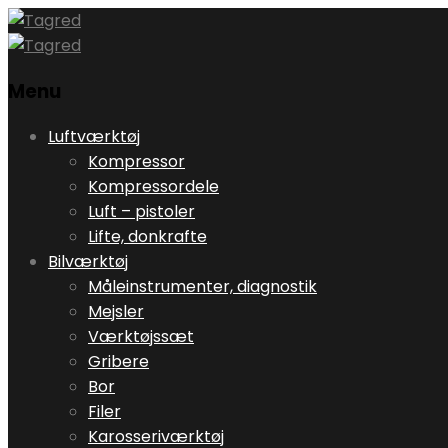
Menu
Skip
Luftværktøj
to
Kompressor
content
Kompressordele
Luft – pistoler
Lifte, donkrafte
Bilværktøj
Måleinstrumenter, diagnostik
Mejsler
Værktøjssæt
Gribere
Bor
Filer
Karosseriværktøj