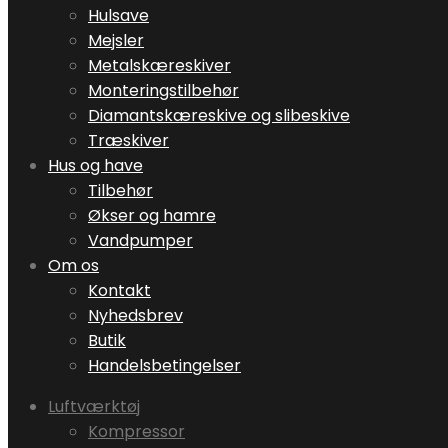
Hulsave
Mejsler
Metalskæreskiver
Monteringstilbehør
Diamantskæreskive og slibeskive
Træskiver
Hus og have
Tilbehør
Økser og hamre
Vandpumper
Om os
Kontakt
Nyhedsbrev
Butik
Handelsbetingelser
Luftværktøj
Kompressor