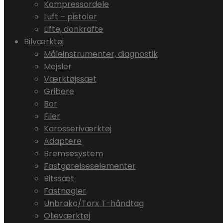
Kompressordele
Luft – pistoler
Lifte, donkrafte
Bilværktøj
Måleinstrumenter, diagnostik
Mejsler
Værktøjssæt
Gribere
Bor
Filer
Karosseriværktøj
Adaptere
Bremsesystem
Fastgørelseselementer
Bitssæt
Fastnøgler
Unbrako/Torx T-håndtag
Olieværktøj