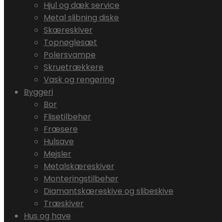
Hjul og dæk service
Metal slibning diske
Skæreskiver
Topnøglesæt
Polersvampe
Skruetrækkere
Vask og rengøring
Byggeri
Bor
Flisetilbehør
Fræsere
Hulsave
Mejsler
Metalskæreskiver
Monteringstilbehør
Diamantskæreskive og slibeskive
Træskiver
Hus og have