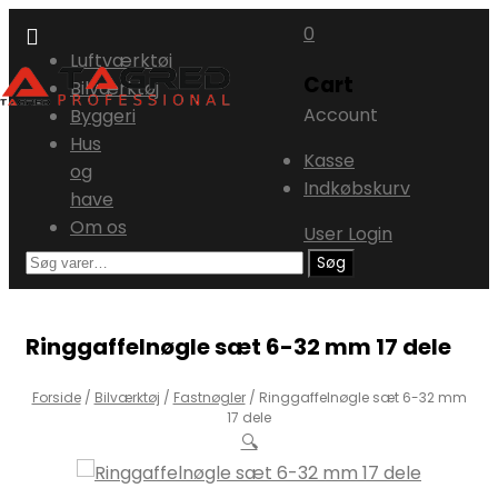
0
Skip
Luftværktøj
Cart
to
Bilværktøj
Account
content
Byggeri
Hus
Kasse
og
Indkøbskurv
have
Om os
User Login
Søg
Søg
efter:
Ringgaffelnøgle sæt 6-32 mm 17 dele
Forside
/
Bilværktøj
/
Fastnøgler
/
Ringgaffelnøgle sæt 6-32 mm
17 dele
🔍