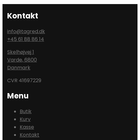
Kontakt
info@tagred.dk
+45 61 88 86 14
Skelhøjvej 1
Varde
,
6800
Danmark
CVR 41697229
Menu
Butik
Kurv
Kasse
Kontakt