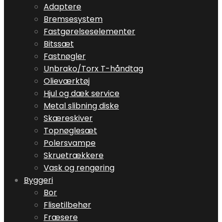
Adaptere
Bremsesystem
Fastgørelseselementer
Bitssæt
Fastnøgler
Unbrako/Torx T-håndtag
Olieværktøj
Hjul og dæk service
Metal slibning diske
Skæreskiver
Topnøglesæt
Polersvampe
Skruetrækkere
Vask og rengøring
Byggeri
Bor
Flisetilbehør
Fræsere