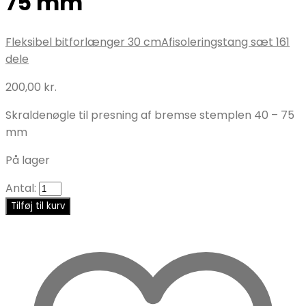
75 mm
Fleksibel bitforlænger 30 cm
Afisoleringstang sæt 161
dele
200,00
kr.
Skraldenøgle til presning af bremse stemplen 40 – 75
mm
På lager
Antal:
Tilføj til kurv