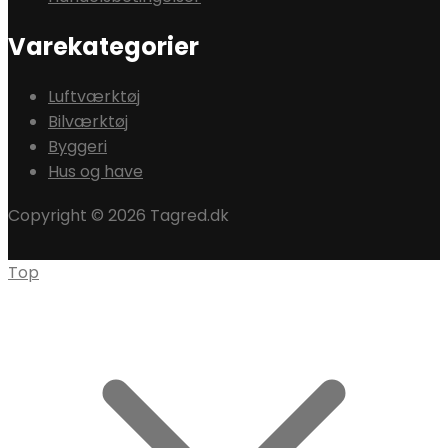
Varekategorier
Luftværktøj
Bilværktøj
Byggeri
Hus og have
Copyright © 2026 Tagred.dk
Top