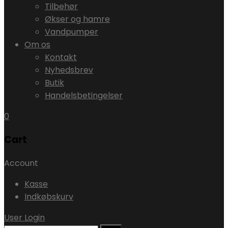
Tilbehør
Økser og hamre
Vandpumper
Om os
Kontakt
Nyhedsbrev
Butik
Handelsbetingelser
0
Cart
Account
Kasse
Indkøbskurv
User Login