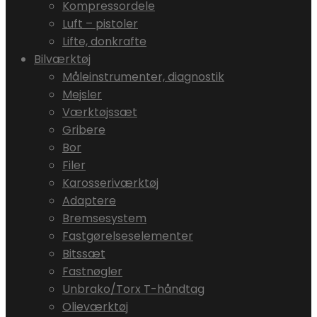
Kompressordele
Luft – pistoler
Lifte, donkrafte
Bilværktøj
Måleinstrumenter, diagnostik
Mejsler
Værktøjssæt
Gribere
Bor
Filer
Karosseriværktøj
Adaptere
Bremsesystem
Fastgørelseselementer
Bitssæt
Fastnøgler
Unbrako/Torx T-håndtag
Olieværktøj