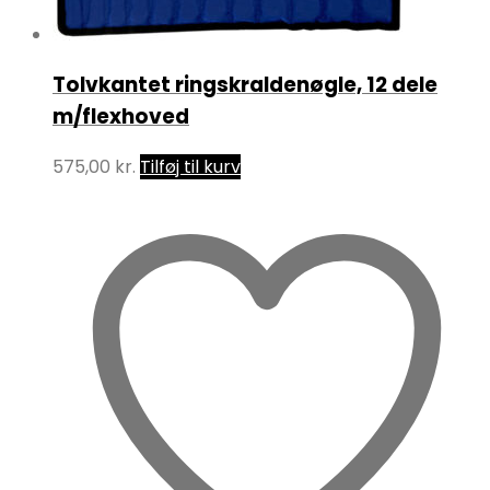
Tolvkantet ringskraldenøgle, 12 dele
m/flexhoved
575,00
kr.
Tilføj til kurv