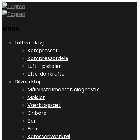
Menu
Skip
Luftværktøj
to
Kompressor
content
Kompressordele
Luft – pistoler
Lifte, donkrafte
Bilværktøj
Måleinstrumenter, diagnostik
Mejsler
Værktøjssæt
Gribere
Bor
Filer
Karosseriværktøj