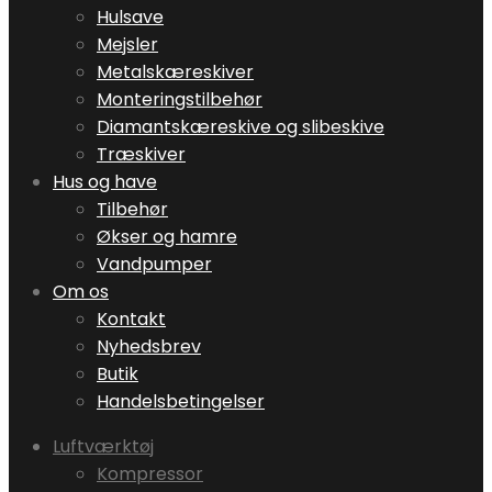
Hulsave
Mejsler
Metalskæreskiver
Monteringstilbehør
Diamantskæreskive og slibeskive
Træskiver
Hus og have
Tilbehør
Økser og hamre
Vandpumper
Om os
Kontakt
Nyhedsbrev
Butik
Handelsbetingelser
Luftværktøj
Kompressor