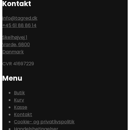
Kontakt
info@tagred.dk
+45 61 88 86 14
Skelhøjvej 1
Varde
,
6800
Danmark
CVR 41697229
Menu
Butik
Kurv
Kasse
Kontakt
Cookie- og privatlivspolitik
Handelsbetingelser