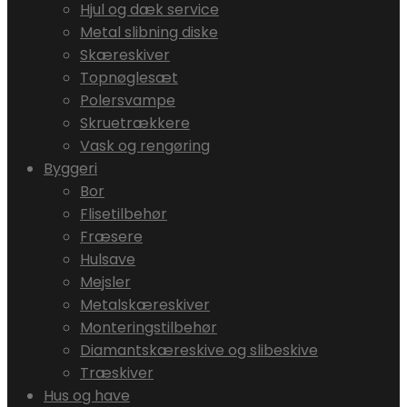
Hjul og dæk service
Metal slibning diske
Skæreskiver
Topnøglesæt
Polersvampe
Skruetrækkere
Vask og rengøring
Byggeri
Bor
Flisetilbehør
Fræsere
Hulsave
Mejsler
Metalskæreskiver
Monteringstilbehør
Diamantskæreskive og slibeskive
Træskiver
Hus og have