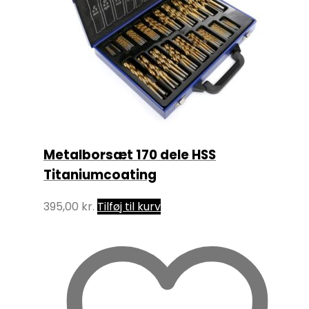
Metalborsæt 170 dele HSS
Titaniumcoating
395,00
kr.
Tilføj til kurv