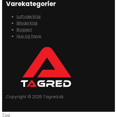
Varekategorier
Luftværktøj
Bilværktøj
Byggeri
Hus og have
Copyright © 2026 Tagred.dk
Top