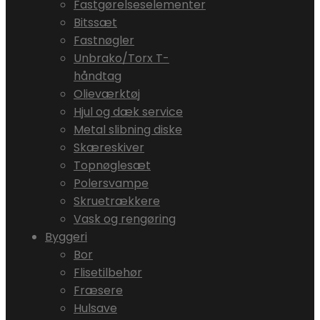
Fastgørelseselementer
Bitssæt
Fastnøgler
Unbrako/Torx T-
håndtag
Olieværktøj
Hjul og dæk service
Metal slibning diske
Skæreskiver
Topnøglesæt
Polersvampe
Skruetrækkere
Vask og rengøring
Byggeri
Bor
Flisetilbehør
Fræsere
Hulsave