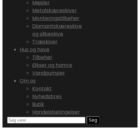
Mejsler
Metalskæreskiver
Monteringstilbehør
Diamantskæreskive
og slibeskive
Træskiver
Hus og have
Tilbehør
Økser og hamre
Vandpumper
Om os
Kontakt
Nyhedsbrev
Butik
Handelsbetingelser
Søg
Søg
efter: