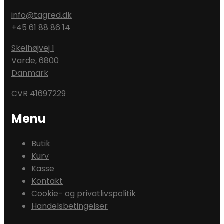
info@tagred.dk
+45 61 88 86 14
Skelhøjvej 1
Varde
,
6800
Danmark
CVR 41697229
Menu
Butik
Kurv
Kasse
Kontakt
Cookie- og privatlivspolitik
Handelsbetingelser