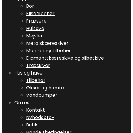
Bor
Flisetilbehør
Fræsere
Hulsave
Mejsler
Metalskæreskiver
Monteringstilbehør
Diamantskæreskive og slibeskive
Træskiver
Hus og have
Tilbehør
Økser og hamre
Vandpumper
Om os
Kontakt
Nyhedsbrev
Butik
Handelsbetingelser