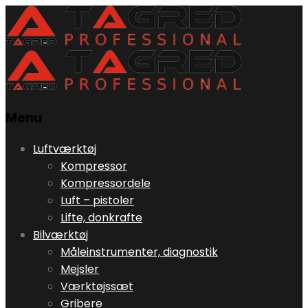
Menu
Skip
Luftværktøj
to
Kompressor
content
Kompressordele
Luft – pistoler
Lifte, donkrafte
Bilværktøj
Måleinstrumenter, diagnostik
Mejsler
Værktøjssæt
Gribere