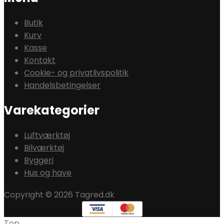
Butik
Kurv
Kasse
Kontakt
Cookie- og privatlivspolitik
Handelsbetingelser
Varekategorier
Luftværktøj
Bilværktøj
Byggeri
Hus og have
Copyright © 2026 Tagred.dk
Top