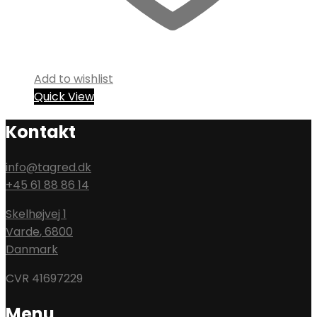
Add to wishlist
Quick View
Kontakt
info@tagred.dk
+45 61 88 86 14
Skelhøjvej 1
Varde
,
6800
Danmark
CVR 41697229
Menu