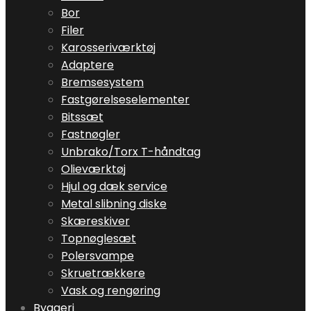
Bor
Filer
Karosseriværktøj
Adaptere
Bremsesystem
Fastgørelseselementer
Bitssæt
Fastnøgler
Unbrako/Torx T-håndtag
Olieværktøj
Hjul og dæk service
Metal slibning diske
Skæreskiver
Topnøglesæt
Polersvampe
Skruetrækkere
Vask og rengøring
Byggeri