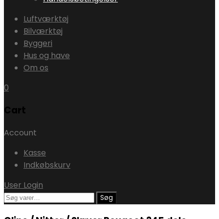
Luftværktøj
Bilværktøj
Byggeri
Hus og have
Om os
0
Cart
Account
Kasse
Indkøbskurv
User Login
Søg
Søg
efter: