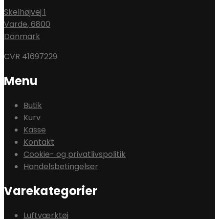
Skelhøjvej 1
Varde
,
6800
Danmark
CVR 41697229
Menu
Butik
Kurv
Kasse
Kontakt
Cookie- og privatlivspolitik
Handelsbetingelser
Varekategorier
Luftværktøj