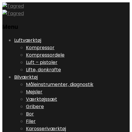
Menu
Skip
Luftværktøj
to
Kompressor
content
Kompressordele
Luft – pistoler
Lifte, donkrafte
Bilværktøj
Måleinstrumenter, diagnostik
Mejsler
Værktøjssæt
Gribere
Bor
Filer
Karosseriværktøj