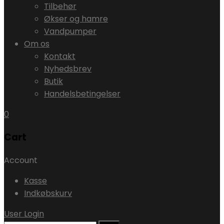
Tilbehør
Økser og hamre
Vandpumper
Om os
Kontakt
Nyhedsbrev
Butik
Handelsbetingelser
0
Cart
Account
Kasse
Indkøbskurv
User Login