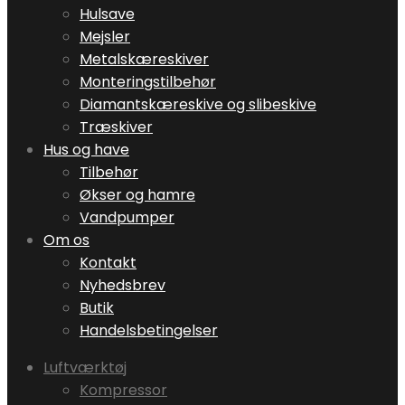
Hulsave
Mejsler
Metalskæreskiver
Monteringstilbehør
Diamantskæreskive og slibeskive
Træskiver
Hus og have
Tilbehør
Økser og hamre
Vandpumper
Om os
Kontakt
Nyhedsbrev
Butik
Handelsbetingelser
Luftværktøj
Kompressor