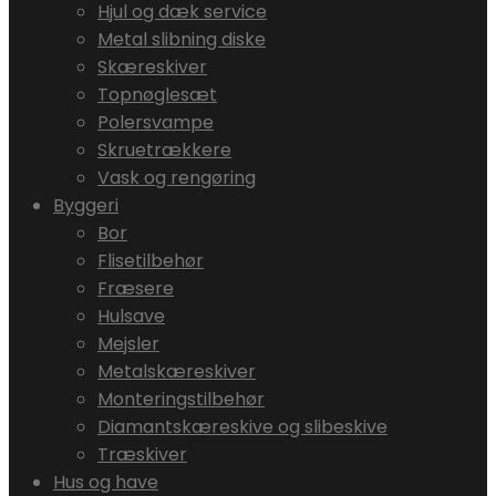
Hjul og dæk service
Metal slibning diske
Skæreskiver
Topnøglesæt
Polersvampe
Skruetrækkere
Vask og rengøring
Byggeri
Bor
Flisetilbehør
Fræsere
Hulsave
Mejsler
Metalskæreskiver
Monteringstilbehør
Diamantskæreskive og slibeskive
Træskiver
Hus og have