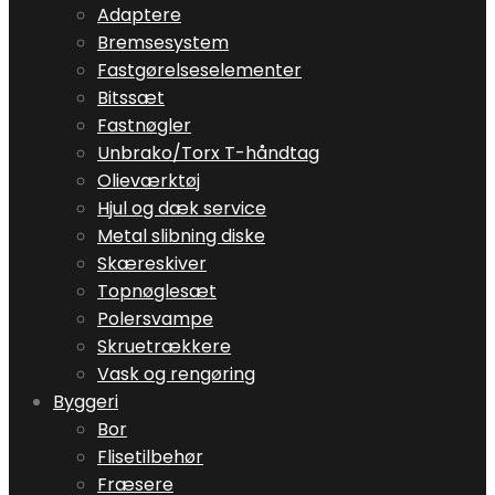
Adaptere
Bremsesystem
Fastgørelseselementer
Bitssæt
Fastnøgler
Unbrako/Torx T-håndtag
Olieværktøj
Hjul og dæk service
Metal slibning diske
Skæreskiver
Topnøglesæt
Polersvampe
Skruetrækkere
Vask og rengøring
Byggeri
Bor
Flisetilbehør
Fræsere