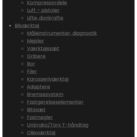
Kompressordele
Luft – pistoler
Lifte, donkrafte
Bilværktøj
Måleinstrumenter, diagnostik
Mejsler
Værktøjssæt
Gribere
Bor
Filer
Karosseriværktøj
Adaptere
Bremsesystem
Fastgørelseselementer
Bitssæt
Fastnøgler
Unbrako/Torx T-håndtag
Olieværktøj