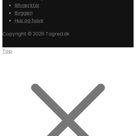
Bilværktøj
Byggeri
Hus og have
Copyright © 2026 Tagred.dk
Top