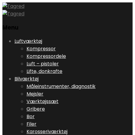
Menu
Skip
Luftværktøj
to
Kompressor
content
Kompressordele
Luft – pistoler
Lifte, donkrafte
Bilværktøj
Måleinstrumenter, diagnostik
Mejsler
Værktøjssæt
Gribere
Bor
Filer
Karosseriværktøj