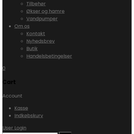
Tilbehør
Økser og hamre
Vandpumper
Om os
Kontakt
Nyhedsbrev
Butik
Handelsbetingelser
0
Cart
Account
Kasse
Indkøbskurv
User Login