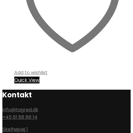
Add to wishlist
Quick View
Kontakt
info@tagred.dk
+45 61 88 86 14
Skelhøjvej 1