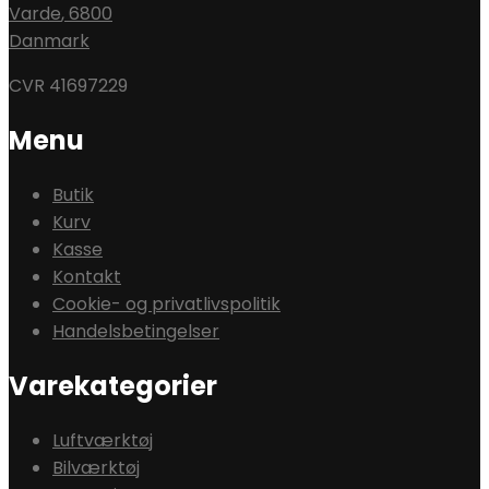
Varde
,
6800
Danmark
CVR 41697229
Menu
Butik
Kurv
Kasse
Kontakt
Cookie- og privatlivspolitik
Handelsbetingelser
Varekategorier
Luftværktøj
Bilværktøj