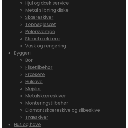
Hjul og dæk service
Metal slibning diske
Skæreskiver
Topnøglesæt
Polersvampe
Skruetrækkere
Vask og rengøring
Byggeri
Bor
Flisetilbehør
Fræsere
Hulsave
Mejsler
Metalskæreskiver
Monteringstilbehør
Diamantskæreskive og slibeskive
Træskiver
Hus og have