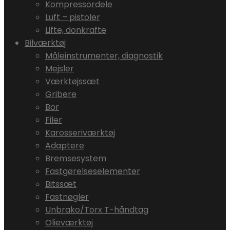
Kompressordele
Luft – pistoler
Lifte, donkrafte
Bilværktøj
Måleinstrumenter, diagnostik
Mejsler
Værktøjssæt
Gribere
Bor
Filer
Karosseriværktøj
Adaptere
Bremsesystem
Fastgørelseselementer
Bitssæt
Fastnøgler
Unbrako/Torx T-håndtag
Olieværktøj