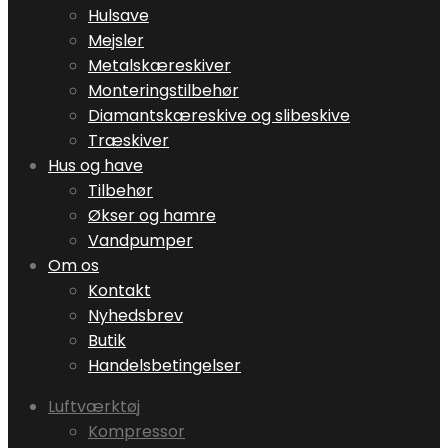
Hulsave
Mejsler
Metalskæreskiver
Monteringstilbehør
Diamantskæreskive og slibeskive
Træskiver
Hus og have
Tilbehør
Økser og hamre
Vandpumper
Om os
Kontakt
Nyhedsbrev
Butik
Handelsbetingelser
Luftværktøj
Kompressor