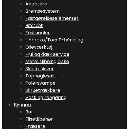
Adaptere
Bremsesystem
Fastgørelseselementer
Bitssæt
Fastnøgler
Unbrako/Torx T-håndtag
Olieværktøj
Hjul og dæk service
Metal slibning diske
Skæreskiver
Topnøglesæt
Polersvampe
Skruetrækkere
Vask og rengøring
Byggeri
Bor
Flisetilbehør
Fræsere