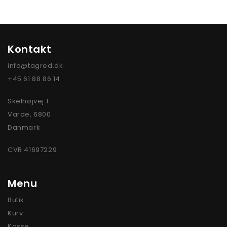
Kontakt
info@tagred.dk
+45 61 88 86 14
Skelhøjvej 1
Varde
,
6800
Danmark
CVR 41697229
Menu
Butik
Kurv
Kasse