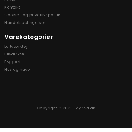
Kontakt
Cookie- og privatlivspolitik
Handelsbetingelser
Varekategorier
Luftværktøj
Bilværktøj
Byggeri
Hus og have
Copyright © 2026 Tagred.dk