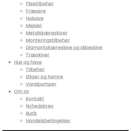
Flisetilbehør
Fræsere
Hulsave
Mejsler
Metalskæreskiver
Monteringstilbehør
Diamantskæreskive og slibeskive
Træskiver
Hus og have
Tilbehør
Økser og hamre
Vandpumper
Om os
Kontakt
Nyhedsbrev
Butik
Handelsbetingelser