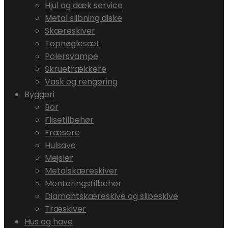
Hjul og dæk service
Metal slibning diske
Skæreskiver
Topnøglesæt
Polersvampe
Skruetrækkere
Vask og rengøring
Byggeri
Bor
Flisetilbehør
Fræsere
Hulsave
Mejsler
Metalskæreskiver
Monteringstilbehør
Diamantskæreskive og slibeskive
Træskiver
Hus og have