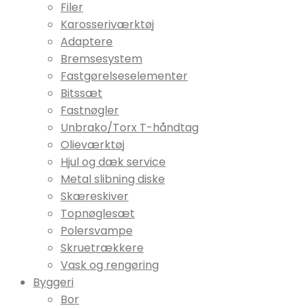
Filer
Karosseriværktøj
Adaptere
Bremsesystem
Fastgørelseselementer
Bitssæt
Fastnøgler
Unbrako/Torx T-håndtag
Olieværktøj
Hjul og dæk service
Metal slibning diske
Skæreskiver
Topnøglesæt
Polersvampe
Skruetrækkere
Vask og rengøring
Byggeri
Bor