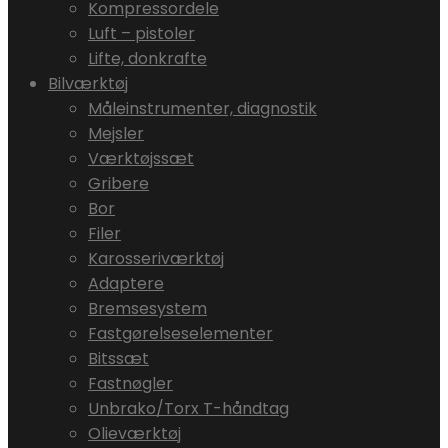
Kompressordele
Luft – pistoler
Lifte, donkrafte
Bilværktøj
Måleinstrumenter, diagnostik
Mejsler
Værktøjssæt
Gribere
Bor
Filer
Karosseriværktøj
Adaptere
Bremsesystem
Fastgørelseselementer
Bitssæt
Fastnøgler
Unbrako/Torx T-håndtag
Olieværktøj