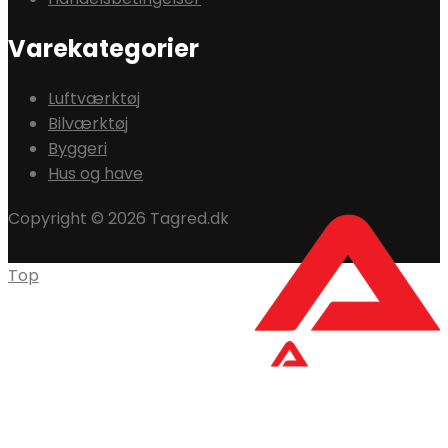
Varekategorier
Luftværktøj
Bilværktøj
Byggeri
Hus og have
Copyright © 2026 Tagred.dk
Top