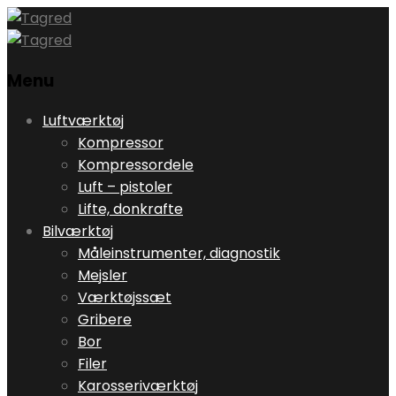
Menu
Skip
Luftværktøj
to
Kompressor
content
Kompressordele
Luft – pistoler
Lifte, donkrafte
Bilværktøj
Måleinstrumenter, diagnostik
Mejsler
Værktøjssæt
Gribere
Bor
Filer
Karosseriværktøj