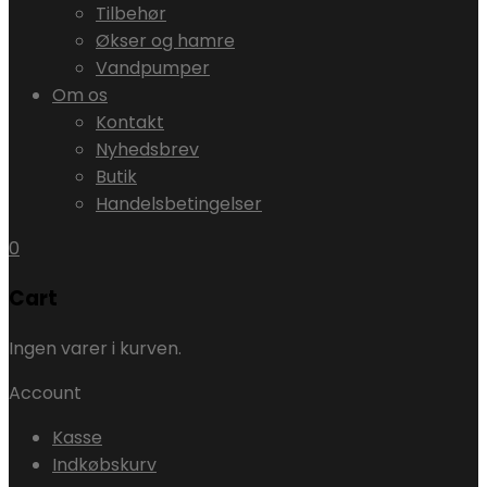
Tilbehør
Økser og hamre
Vandpumper
Om os
Kontakt
Nyhedsbrev
Butik
Handelsbetingelser
0
Cart
Ingen varer i kurven.
Account
Kasse
Indkøbskurv