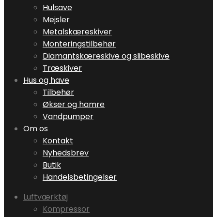
Hulsave
Mejsler
Metalskæreskiver
Monteringstilbehør
Diamantskæreskive og slibeskive
Træskiver
Hus og have
Tilbehør
Økser og hamre
Vandpumper
Om os
Kontakt
Nyhedsbrev
Butik
Handelsbetingelser
Luftværktøj
Kompressor