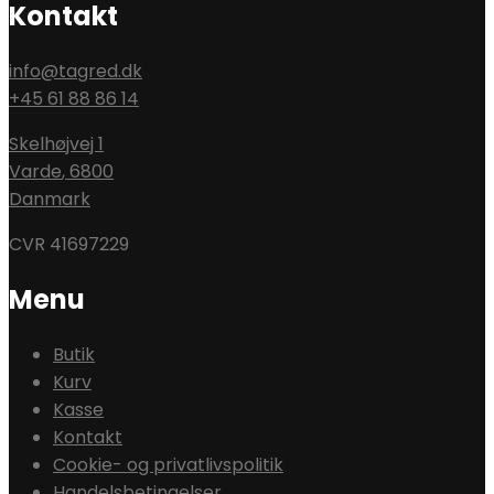
Kontakt
info@tagred.dk
+45 61 88 86 14
Skelhøjvej 1
Varde
,
6800
Danmark
CVR 41697229
Menu
Butik
Kurv
Kasse
Kontakt
Cookie- og privatlivspolitik
Handelsbetingelser