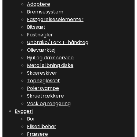
Adaptere
Bremsesystem
Fastgørelseselementer
Bitssæt
Fastnøgler
Unbrako/Torx T-håndtag
Olieværktøj
Hjul og dæk service
Metal slibning diske
Skæreskiver
Topnøglesæt
Polersvampe
Skruetrækkere
Vask og rengøring
Byggeri
Bor
Flisetilbehør
Fræsere