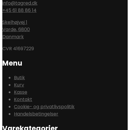
info@tagred.dk
+45 61 88 86 14
Skelhøjvej 1
Varde
,
6800
Danmark
CVR 41697229
Menu
Butik
Kurv
Kasse
Kontakt
Cookie- og privatlivspolitik
Handelsbetingelser
Varekategorier