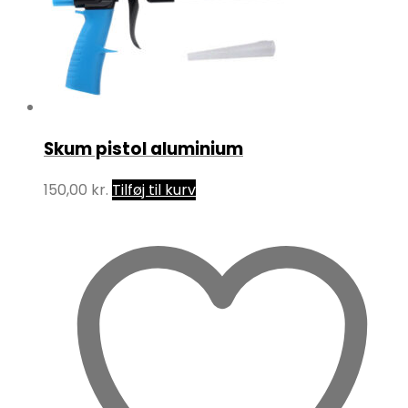
Skum pistol aluminium
150,00
kr.
Tilføj til kurv