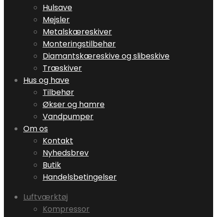
Hulsave
Mejsler
Metalskæreskiver
Monteringstilbehør
Diamantskæreskive og slibeskive
Træskiver
Hus og have
Tilbehør
Økser og hamre
Vandpumper
Om os
Kontakt
Nyhedsbrev
Butik
Handelsbetingelser
Luftværktøj
Kompressor