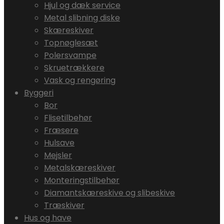
Hjul og dæk service
Metal slibning diske
Skæreskiver
Topnøglesæt
Polersvampe
Skruetrækkere
Vask og rengøring
Byggeri
Bor
Flisetilbehør
Fræsere
Hulsave
Mejsler
Metalskæreskiver
Monteringstilbehør
Diamantskæreskive og slibeskive
Træskiver
Hus og have