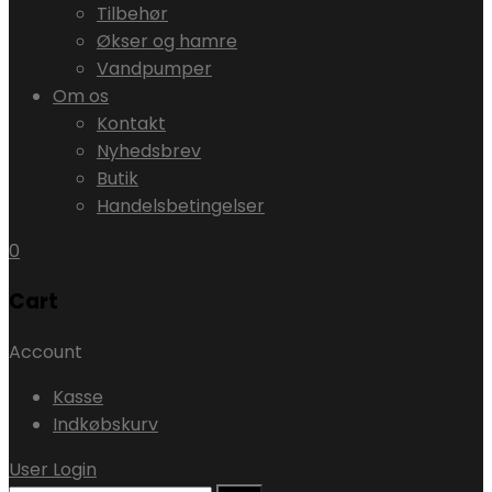
Tilbehør
Økser og hamre
Vandpumper
Om os
Kontakt
Nyhedsbrev
Butik
Handelsbetingelser
0
Cart
Account
Kasse
Indkøbskurv
User Login