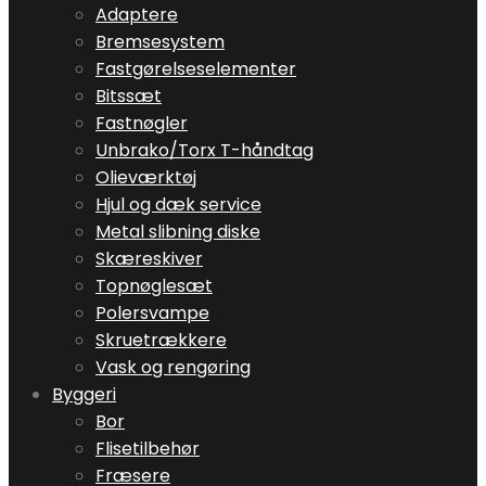
Adaptere
Bremsesystem
Fastgørelseselementer
Bitssæt
Fastnøgler
Unbrako/Torx T-håndtag
Olieværktøj
Hjul og dæk service
Metal slibning diske
Skæreskiver
Topnøglesæt
Polersvampe
Skruetrækkere
Vask og rengøring
Byggeri
Bor
Flisetilbehør
Fræsere