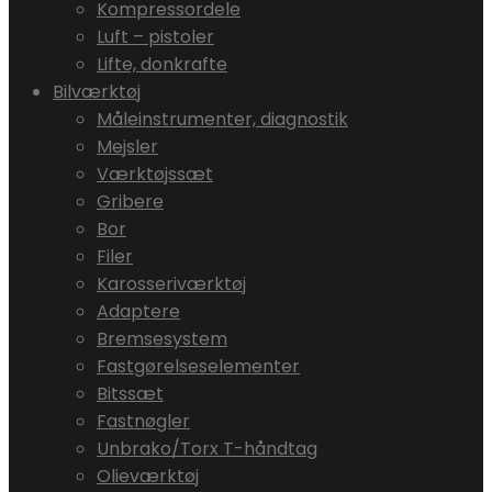
Kompressordele
Luft – pistoler
Lifte, donkrafte
Bilværktøj
Måleinstrumenter, diagnostik
Mejsler
Værktøjssæt
Gribere
Bor
Filer
Karosseriværktøj
Adaptere
Bremsesystem
Fastgørelseselementer
Bitssæt
Fastnøgler
Unbrako/Torx T-håndtag
Olieværktøj