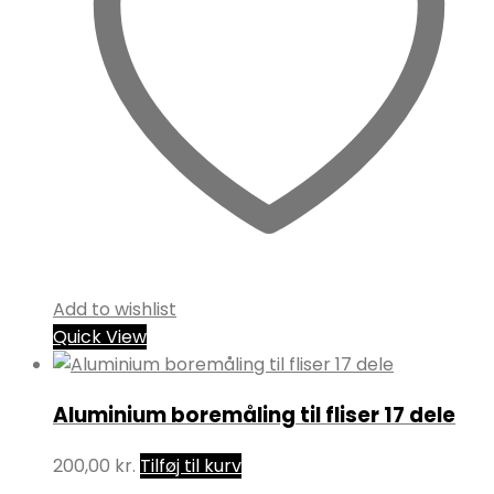
Add to wishlist
Quick View
Aluminium boremåling til fliser 17 dele
200,00
kr.
Tilføj til kurv