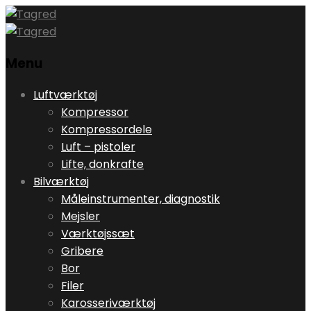
Menu
Skip
Luftværktøj
to
Kompressor
content
Kompressordele
Luft – pistoler
Lifte, donkrafte
Bilværktøj
Måleinstrumenter, diagnostik
Mejsler
Værktøjssæt
Gribere
Bor
Filer
Karosseriværktøj