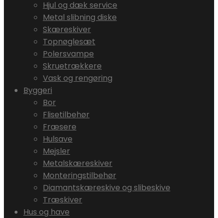
Hjul og dæk service
Metal slibning diske
Skæreskiver
Topnøglesæt
Polersvampe
Skruetrækkere
Vask og rengøring
Byggeri
Bor
Flisetilbehør
Fræsere
Hulsave
Mejsler
Metalskæreskiver
Monteringstilbehør
Diamantskæreskive og slibeskive
Træskiver
Hus og have