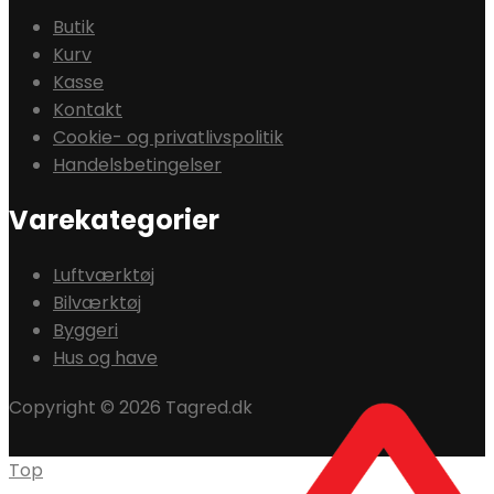
Butik
Kurv
Kasse
Kontakt
Cookie- og privatlivspolitik
Handelsbetingelser
Varekategorier
Luftværktøj
Bilværktøj
Byggeri
Hus og have
Copyright © 2026 Tagred.dk
Top