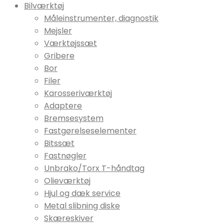
Bilværktøj
Måleinstrumenter, diagnostik
Mejsler
Værktøjssæt
Gribere
Bor
Filer
Karosseriværktøj
Adaptere
Bremsesystem
Fastgørelseselementer
Bitssæt
Fastnøgler
Unbrako/Torx T-håndtag
Olieværktøj
Hjul og dæk service
Metal slibning diske
Skæreskiver