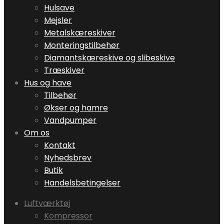
Hulsave
Mejsler
Metalskæreskiver
Monteringstilbehør
Diamantskæreskive og slibeskive
Træskiver
Hus og have
Tilbehør
Økser og hamre
Vandpumper
Om os
Kontakt
Nyhedsbrev
Butik
Handelsbetingelser
Luftværktøj
Kompressor