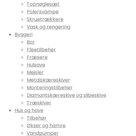
Topnøglesæt
Polersvampe
Skruetrækkere
Vask og rengøring
Byggeri
Bor
Flisetilbehør
Fræsere
Hulsave
Mejsler
Metalskæreskiver
Monteringstilbehør
Diamantskæreskive og slibeskive
Træskiver
Hus og have
Tilbehør
Økser og hamre
Vandpumper