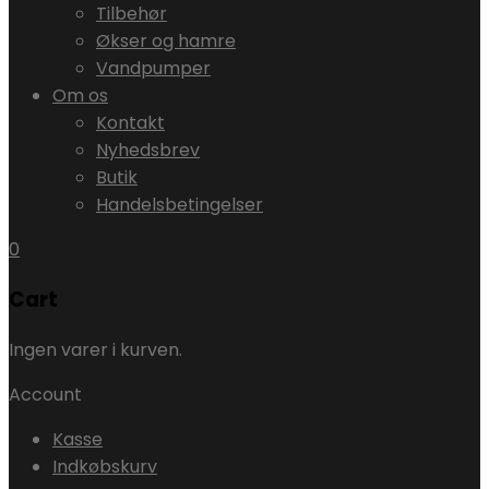
Tilbehør
Økser og hamre
Vandpumper
Om os
Kontakt
Nyhedsbrev
Butik
Handelsbetingelser
0
Cart
Ingen varer i kurven.
Account
Kasse
Indkøbskurv