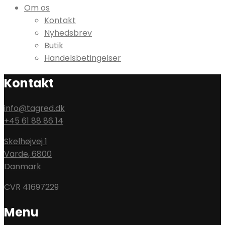
Om os
Kontakt
Nyhedsbrev
Butik
Handelsbetingelser
Kontakt
info@tagred.dk
+45 61 88 86 14
Skelhøjvej 1
Varde
,
6800
Danmark
CVR 41697229
Menu