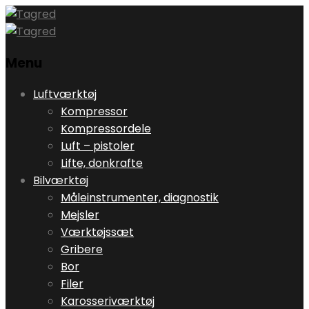
Menu
Skip
Luftværktøj
to
Kompressor
content
Kompressordele
Luft – pistoler
Lifte, donkrafte
Bilværktøj
Måleinstrumenter, diagnostik
Mejsler
Værktøjssæt
Gribere
Bor
Filer
Karosseriværktøj