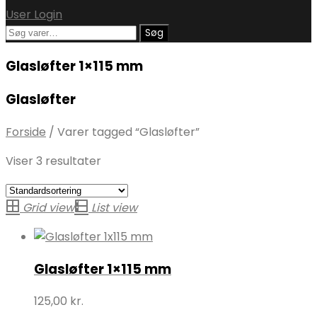
User Login
Søg
Søg
efter:
Glasløfter 1×115 mm
Glasløfter
Forside
/
Varer tagged “Glasløfter”
Viser 3 resultater
Grid view
List view
Glasløfter 1×115 mm
125,00
kr.