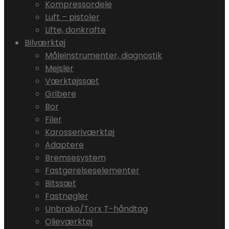
Kompressordele
Luft – pistoler
Lifte, donkrafte
Bilværktøj
Måleinstrumenter, diagnostik
Mejsler
Værktøjssæt
Gribere
Bor
Filer
Karosseriværktøj
Adaptere
Bremsesystem
Fastgørelseselementer
Bitssæt
Fastnøgler
Unbrako/Torx T-håndtag
Olieværktøj