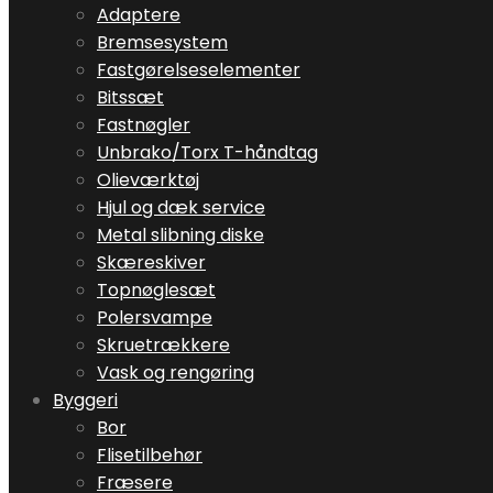
Adaptere
Bremsesystem
Fastgørelseselementer
Bitssæt
Fastnøgler
Unbrako/Torx T-håndtag
Olieværktøj
Hjul og dæk service
Metal slibning diske
Skæreskiver
Topnøglesæt
Polersvampe
Skruetrækkere
Vask og rengøring
Byggeri
Bor
Flisetilbehør
Fræsere