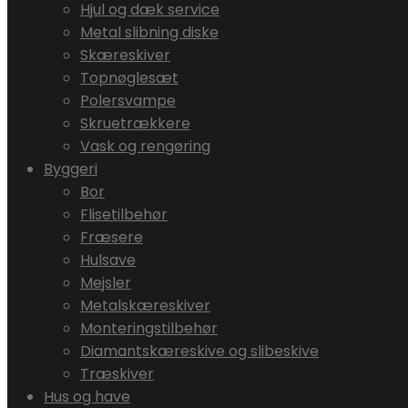
Hjul og dæk service
Metal slibning diske
Skæreskiver
Topnøglesæt
Polersvampe
Skruetrækkere
Vask og rengøring
Byggeri
Bor
Flisetilbehør
Fræsere
Hulsave
Mejsler
Metalskæreskiver
Monteringstilbehør
Diamantskæreskive og slibeskive
Træskiver
Hus og have