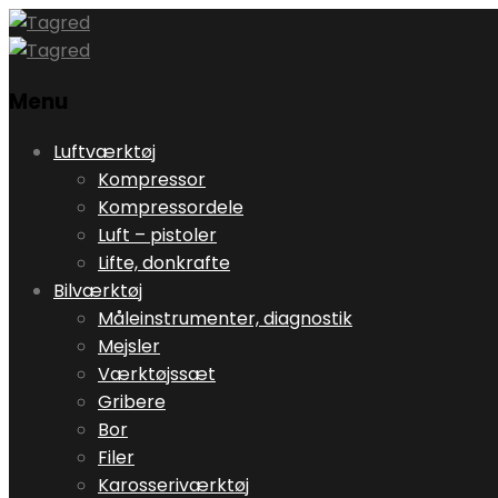
Menu
Skip
Luftværktøj
to
Kompressor
content
Kompressordele
Luft – pistoler
Lifte, donkrafte
Bilværktøj
Måleinstrumenter, diagnostik
Mejsler
Værktøjssæt
Gribere
Bor
Filer
Karosseriværktøj