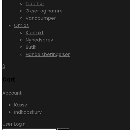
Tilbehør
Økser og hamre
Vandpumper
Om os
Kontakt
Nyhedsbrev
Butik
Handelsbetingelser
0
Cart
Account
Kasse
Indkøbskurv
User Login