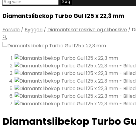
Søg
Søg
efter:
Diamantslibekop Turbo Gul 125 x 22,3 mm
Forside
/
Byggeri
/
Diamantskæreskive og slibeskive
/
D
🔍
Diamantslibekop Turbo Gul