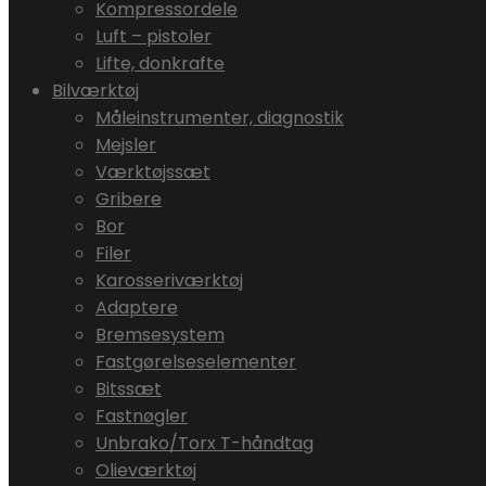
Kompressordele
Luft – pistoler
Lifte, donkrafte
Bilværktøj
Måleinstrumenter, diagnostik
Mejsler
Værktøjssæt
Gribere
Bor
Filer
Karosseriværktøj
Adaptere
Bremsesystem
Fastgørelseselementer
Bitssæt
Fastnøgler
Unbrako/Torx T-håndtag
Olieværktøj