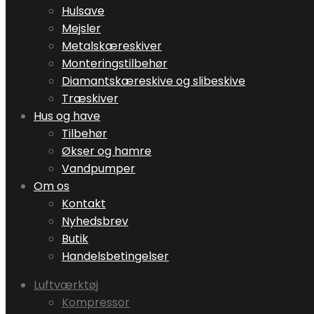
Hulsave
Mejsler
Metalskæreskiver
Monteringstilbehør
Diamantskæreskive og slibeskive
Træskiver
Hus og have
Tilbehør
Økser og hamre
Vandpumper
Om os
Kontakt
Nyhedsbrev
Butik
Handelsbetingelser
Luftværktøj
Kompressor