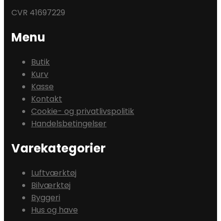
CVR 41697229
Menu
Butik
Kurv
Kasse
Kontakt
Cookie- og privatlivspolitik
Handelsbetingelser
Varekategorier
Luftværktøj
Bilværktøj
Byggeri
Hus og have