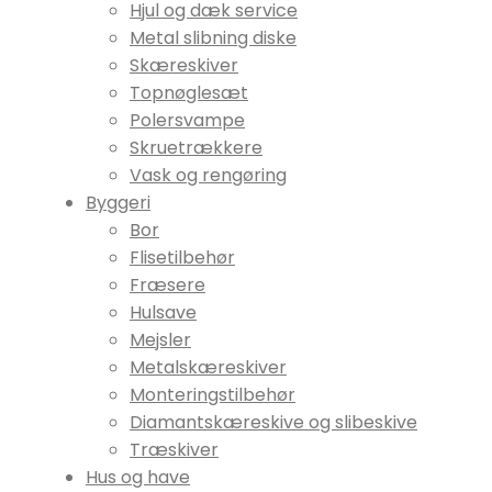
Hjul og dæk service
Metal slibning diske
Skæreskiver
Topnøglesæt
Polersvampe
Skruetrækkere
Vask og rengøring
Byggeri
Bor
Flisetilbehør
Fræsere
Hulsave
Mejsler
Metalskæreskiver
Monteringstilbehør
Diamantskæreskive og slibeskive
Træskiver
Hus og have