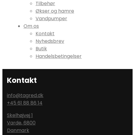
Tilbehør
Økser og hamre
Vandpumper
Om os
Kontakt
Nyhedsbrev
Butik
Handelsbetingelser
Kontakt
info@tagred.dk
+45 61 88 86 14
Skelhøjvej 1
Varde
,
6800
Danmark