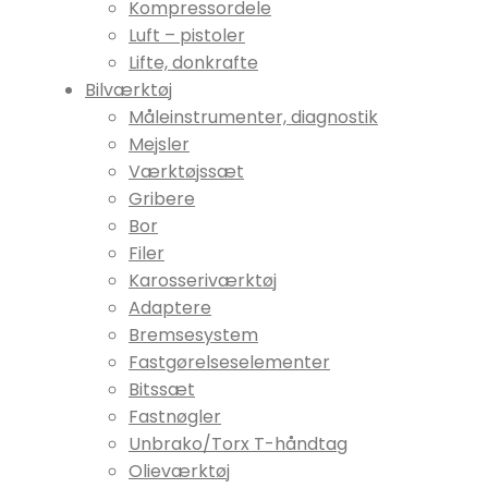
Kompressordele
Luft – pistoler
Lifte, donkrafte
Bilværktøj
Måleinstrumenter, diagnostik
Mejsler
Værktøjssæt
Gribere
Bor
Filer
Karosseriværktøj
Adaptere
Bremsesystem
Fastgørelseselementer
Bitssæt
Fastnøgler
Unbrako/Torx T-håndtag
Olieværktøj