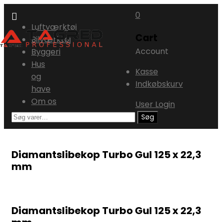
0
Skip
Luftværktøj
Cart
to
Bilværktøj
Account
content
Byggeri
Hus
Kasse
og
Indkøbskurv
have
Om os
User Login
Søg
Søg
efter:
Diamantslibekop Turbo Gul 125 x 22,3
mm
Diamantslibekop Turbo Gul 125 x 22,3