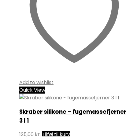
Add to wishlist
Quick View
Skraber silikone – fugemassefjerner
3 I 1
125,00
kr.
Tilføj til kurv