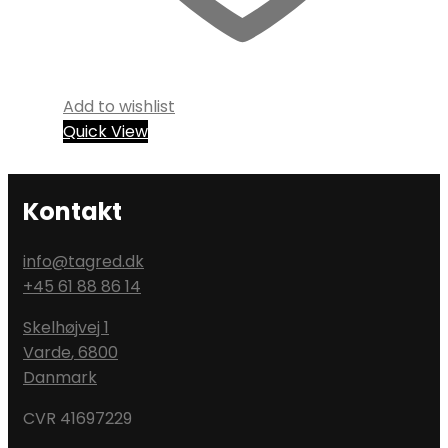
Add to wishlist
Quick View
Kontakt
info@tagred.dk
+45 61 88 86 14
Skelhøjvej 1
Varde
,
6800
Danmark
CVR 41697229