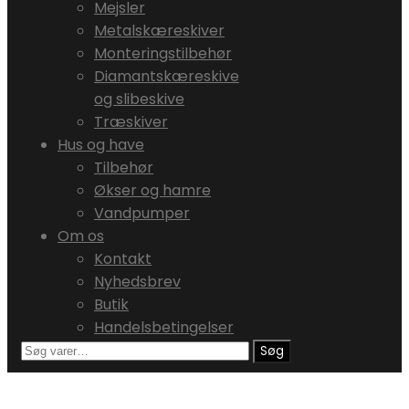
Mejsler
Metalskæreskiver
Monteringstilbehør
Diamantskæreskive
og slibeskive
Træskiver
Hus og have
Tilbehør
Økser og hamre
Vandpumper
Om os
Kontakt
Nyhedsbrev
Butik
Handelsbetingelser
Søg
Søg
efter: