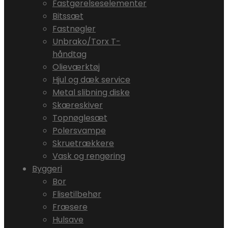
Fastgørelseselementer
Bitssæt
Fastnøgler
Unbrako/Torx T-
håndtag
Olieværktøj
Hjul og dæk service
Metal slibning diske
Skæreskiver
Topnøglesæt
Polersvampe
Skruetrækkere
Vask og rengøring
Byggeri
Bor
Flisetilbehør
Fræsere
Hulsave