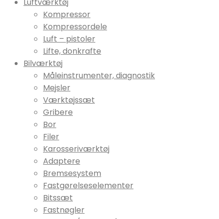
Luftværktøj
Kompressor
Kompressordele
Luft – pistoler
Lifte, donkrafte
Bilværktøj
Måleinstrumenter, diagnostik
Mejsler
Værktøjssæt
Gribere
Bor
Filer
Karosseriværktøj
Adaptere
Bremsesystem
Fastgørelseselementer
Bitssæt
Fastnøgler