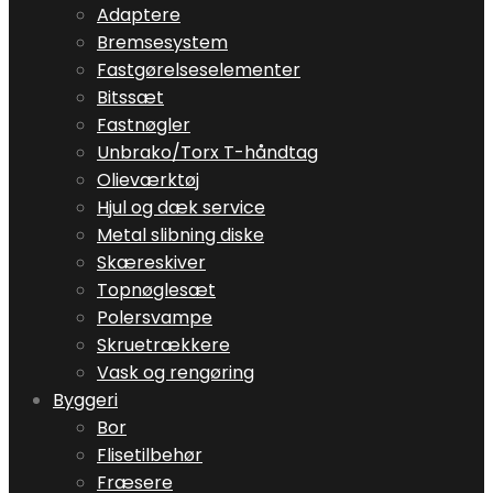
Adaptere
Bremsesystem
Fastgørelseselementer
Bitssæt
Fastnøgler
Unbrako/Torx T-håndtag
Olieværktøj
Hjul og dæk service
Metal slibning diske
Skæreskiver
Topnøglesæt
Polersvampe
Skruetrækkere
Vask og rengøring
Byggeri
Bor
Flisetilbehør
Fræsere