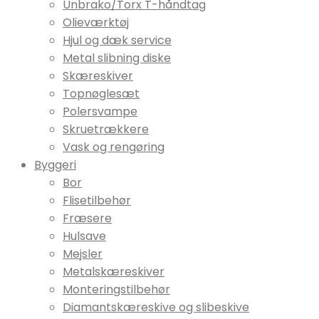
Unbrako/Torx T-håndtag
Olieværktøj
Hjul og dæk service
Metal slibning diske
Skæreskiver
Topnøglesæt
Polersvampe
Skruetrækkere
Vask og rengøring
Byggeri
Bor
Flisetilbehør
Fræsere
Hulsave
Mejsler
Metalskæreskiver
Monteringstilbehør
Diamantskæreskive og slibeskive