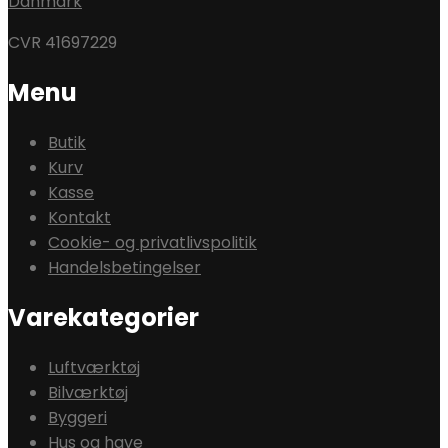
Danmark
CVR 41697229
Menu
Butik
Kurv
Kasse
Kontakt
Cookie- og privatlivspolitik
Handelsbetingelser
Varekategorier
Luftværktøj
Bilværktøj
Byggeri
Hus og have