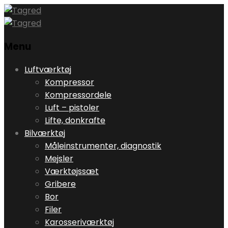
Menu
Skip
Luftværktøj
to
Kompressor
content
Kompressordele
Luft – pistoler
Lifte, donkrafte
Bilværktøj
Måleinstrumenter, diagnostik
Mejsler
Værktøjssæt
Gribere
Bor
Filer
Karosseriværktøj