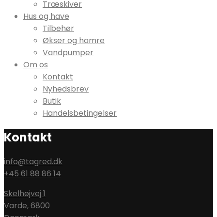
Træskiver
Hus og have
Tilbehør
Økser og hamre
Vandpumper
Om os
Kontakt
Nyhedsbrev
Butik
Handelsbetingelser
Kontakt
info@tagred.dk
+45 61 88 86 14
Skelhøjvej 1
Varde
,
6800