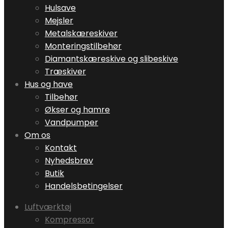
Hulsave
Mejsler
Metalskæreskiver
Monteringstilbehør
Diamantskæreskive og slibeskive
Træskiver
Hus og have
Tilbehør
Økser og hamre
Vandpumper
Om os
Kontakt
Nyhedsbrev
Butik
Handelsbetingelser
Luftværktøj
Kompressor