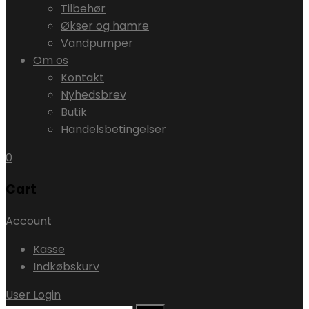
Tilbehør
Økser og hamre
Vandpumper
Om os
Kontakt
Nyhedsbrev
Butik
Handelsbetingelser
0
Cart
Account
Kasse
Indkøbskurv
User Login