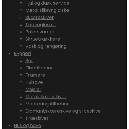
Hjul og dæk service
Metal slibning diske
Skæreskiver
Topnøglesæt
Polersvampe
Skruetrækkere
Vask og rengøring
Byggeri
Bor
Flisetilbehør
Fræsere
Hulsave
Mejsler
Metalskæreskiver
Monteringstilbehør
Diamantskæreskive og slibeskive
Træskiver
Hus og have