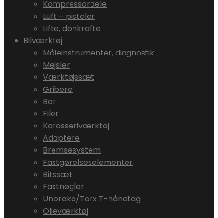
Kompressordele
Luft – pistoler
Lifte, donkrafte
Bilværktøj
Måleinstrumenter, diagnostik
Mejsler
Værktøjssæt
Gribere
Bor
Filer
Karosseriværktøj
Adaptere
Bremsesystem
Fastgørelseselementer
Bitssæt
Fastnøgler
Unbrako/Torx T-håndtag
Olieværktøj