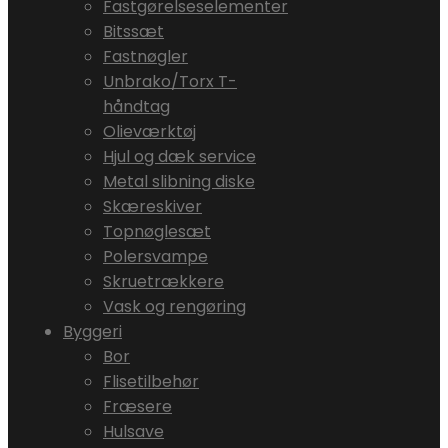
Fastgørelseselementer
Bitssæt
Fastnøgler
Unbrako/Torx T-
håndtag
Olieværktøj
Hjul og dæk service
Metal slibning diske
Skæreskiver
Topnøglesæt
Polersvampe
Skruetrækkere
Vask og rengøring
Byggeri
Bor
Flisetilbehør
Fræsere
Hulsave