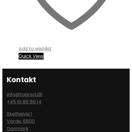
Add to wishlist
Quick View
Kontakt
info@tagred.dk
+45 61 88 86 14
Skelhøjvej 1
Varde
,
6800
Danmark