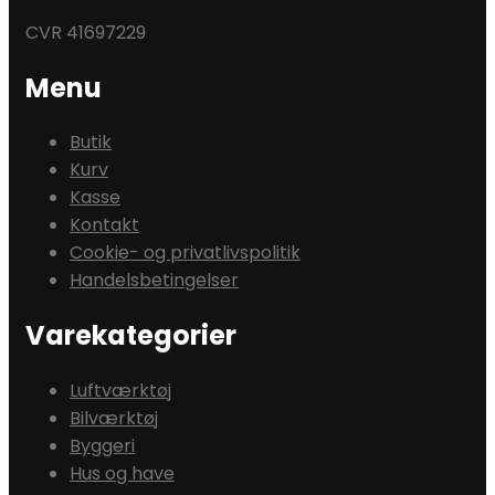
CVR 41697229
Menu
Butik
Kurv
Kasse
Kontakt
Cookie- og privatlivspolitik
Handelsbetingelser
Varekategorier
Luftværktøj
Bilværktøj
Byggeri
Hus og have