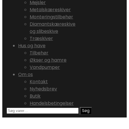
Mejsler
Metalskæreskiver
Monteringstilbehør
Diamantskæreskive
og slibeskive
Træskiver
Hus og have
Tilbehør
Økser og hamre
Vandpumper
Om os
Kontakt
Nyhedsbrev
Butik
Handelsbetingelser
Søg
Søg
efter: