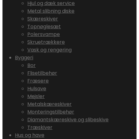
Hjul og dæk service
Metal slibning diske
Skæreskiver
Topnøglesæt
Polersvampe
Skruetrækkere
Vask og rengøring
Byggeri
Bor
Flisetilbehør
Fræsere
Hulsave
Mejsler
Metalskæreskiver
Monteringstilbehør
Diamantskæreskive og slibeskive
Træskiver
Hus og have