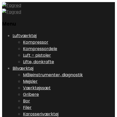
Menu
Skip
Luftværktøj
to
Kompressor
content
Kompressordele
Luft – pistoler
Lifte, donkrafte
Bilværktøj
Måleinstrumenter, diagnostik
Mejsler
Værktøjssæt
Gribere
Bor
Filer
Karosseriværktøj