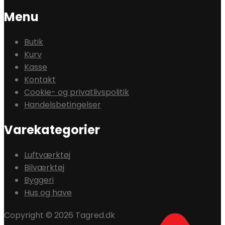
Menu
Butik
Kurv
Kasse
Kontakt
Cookie- og privatlivspolitik
Handelsbetingelser
Varekategorier
Luftværktøj
Bilværktøj
Byggeri
Hus og have
Copyright © 2026 Tagred.dk