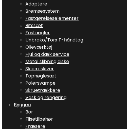
Adaptere
Bremsesystem
Fastgørelseselementer
Bitssæt
Fastnøgler
Unbrako/Torx T-håndtag
Olieværktøj
Hjul og dæk service
Metal slibning diske
Skæreskiver
Topnøglesæt
Polersvampe
Skruetrækkere
Vask og rengøring
Byggeri
Bor
Flisetilbehør
Fræsere