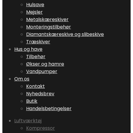
Hulsave
Mejsler
Metalskæreskiver
Monteringstilbehør
Diamantskæreskive og slibeskive
Træskiver
Hus og have
Tilbehør
Økser og hamre
Vandpumper
Om os
Kontakt
Nyhedsbrev
Butik
Handelsbetingelser
Luftværktøj
Kompressor