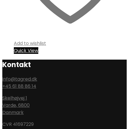
Add to wishlist
Quick View
Kontakt
info@tagred.dk
+45 61 88 86 14
Skelhøjvej 1
Varde
,
6800
Danmark
CVR 41697229