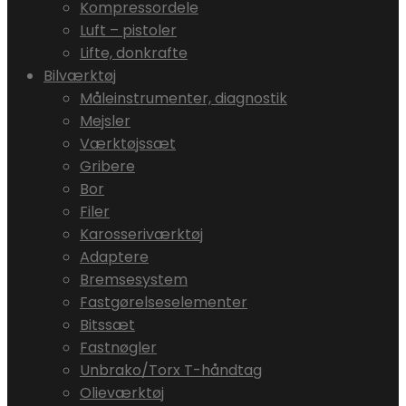
Kompressordele
Luft – pistoler
Lifte, donkrafte
Bilværktøj
Måleinstrumenter, diagnostik
Mejsler
Værktøjssæt
Gribere
Bor
Filer
Karosseriværktøj
Adaptere
Bremsesystem
Fastgørelseselementer
Bitssæt
Fastnøgler
Unbrako/Torx T-håndtag
Olieværktøj