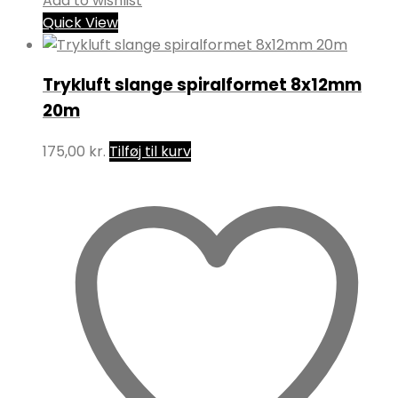
Add to wishlist
Quick View
Trykluft slange spiralformet 8x12mm
20m
175,00
kr.
Tilføj til kurv