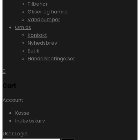
Tilbehør
Økser og hamre
Vandpumper
Om os
Kontakt
Nyhedsbrev
Butik
Handelsbetingelser
0
Cart
Account
Kasse
Indkøbskurv
User Login