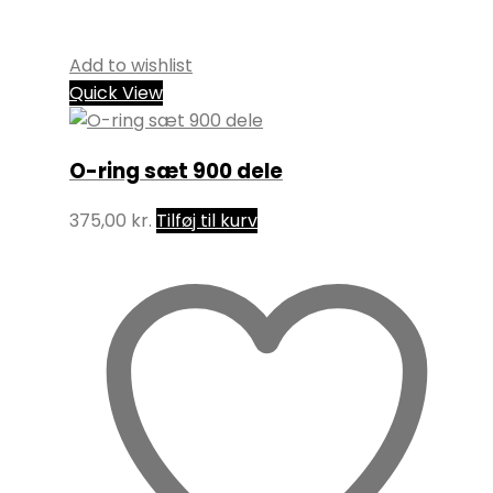
Add to wishlist
Quick View
O-ring sæt 900 dele
375,00
kr.
Tilføj til kurv