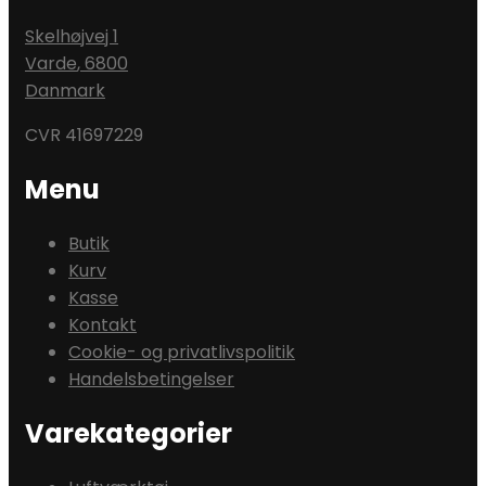
Skelhøjvej 1
Varde
,
6800
Danmark
CVR 41697229
Menu
Butik
Kurv
Kasse
Kontakt
Cookie- og privatlivspolitik
Handelsbetingelser
Varekategorier