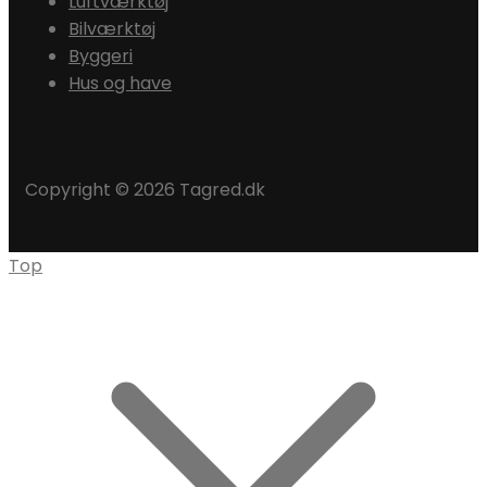
Luftværktøj
Bilværktøj
Byggeri
Hus og have
Copyright © 2026 Tagred.dk
Top