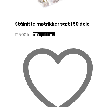
Stålnitte møtrikker sæt 150 dele
125,00
kr.
Tilføj til kurv