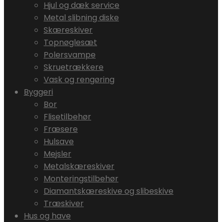
Hjul og dæk service
Metal slibning diske
Skæreskiver
Topnøglesæt
Polersvampe
Skruetrækkere
Vask og rengøring
Byggeri
Bor
Flisetilbehør
Fræsere
Hulsave
Mejsler
Metalskæreskiver
Monteringstilbehør
Diamantskæreskive og slibeskive
Træskiver
Hus og have