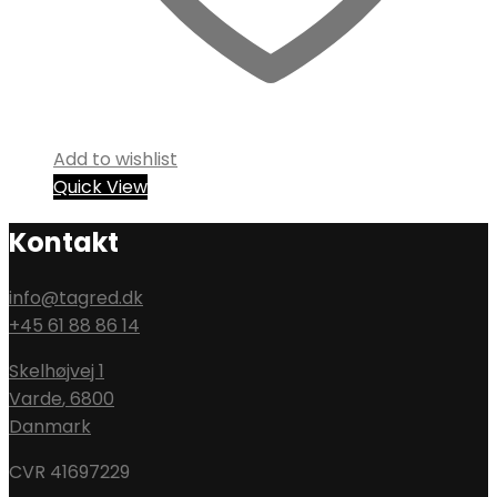
Add to wishlist
Quick View
Kontakt
info@tagred.dk
+45 61 88 86 14
Skelhøjvej 1
Varde
,
6800
Danmark
CVR 41697229