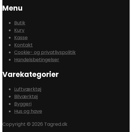
Menu
Butik
Kurv
Kasse
Kontakt
Cookie- og privatlivspolitik
Handelsbetingelser
Varekategorier
Luftværktøj
Bilværktøj
Byggeri
Hus og have
Copyright © 2026 Tagred.dk