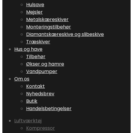
Hulsave
Mejsler
Metalskæreskiver
Monteringstilbehør
Diamantskæreskive og slibeskive
Træskiver
Hus og have
Tilbehør
Økser og hamre
Vandpumper
Om os
Kontakt
Nyhedsbrev
Butik
Handelsbetingelser
Luftværktøj
Kompressor