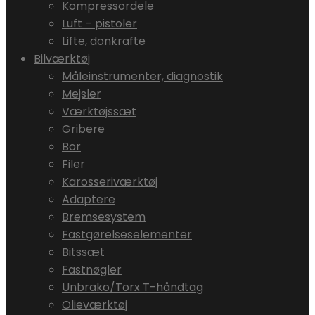
Kompressordele
Luft – pistoler
Lifte, donkrafte
Bilværktøj
Måleinstrumenter, diagnostik
Mejsler
Værktøjssæt
Gribere
Bor
Filer
Karosseriværktøj
Adaptere
Bremsesystem
Fastgørelseselementer
Bitssæt
Fastnøgler
Unbrako/Torx T-håndtag
Olieværktøj