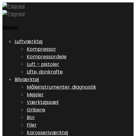
Menu
Skip
Luftværktøj
to
Kompressor
content
Kompressordele
Luft – pistoler
Lifte, donkrafte
Bilværktøj
Måleinstrumenter, diagnostik
Mejsler
Værktøjssæt
Gribere
Bor
Filer
Karosseriværktøj