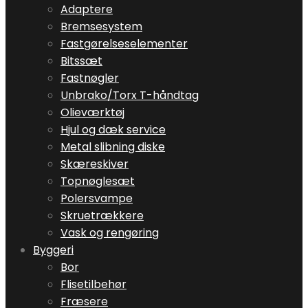
Adaptere
Bremsesystem
Fastgørelseselementer
Bitssæt
Fastnøgler
Unbrako/Torx T-håndtag
Olieværktøj
Hjul og dæk service
Metal slibning diske
Skæreskiver
Topnøglesæt
Polersvampe
Skruetrækkere
Vask og rengøring
Byggeri
Bor
Flisetilbehør
Fræsere