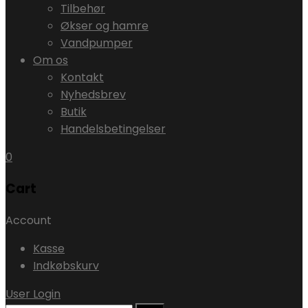
Tilbehør
Økser og hamre
Vandpumper
Om os
Kontakt
Nyhedsbrev
Butik
Handelsbetingelser
0
Cart
Account
Kasse
Indkøbskurv
User Login