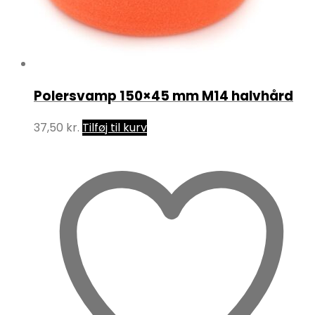
Polersvamp 150×45 mm M14 halvhård
37,50
kr.
Tilføj til kurv