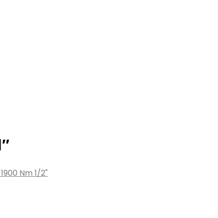
1″
1900 Nm 1/2"