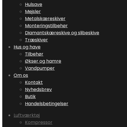
Hulsave
Mejsler
Metalskæreskiver
Monteringstilbehør
Diamantskæreskive og slibeskive
Træskiver
Hus og have
Tilbehør
Økser og hamre
Vandpumper
Om os
Kontakt
Nyhedsbrev
Butik
Handelsbetingelser
Luftværktøj
Kompressor