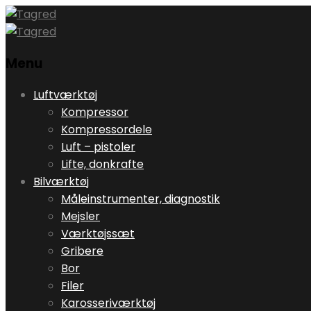
Menu
Skip
Luftværktøj
to
Kompressor
content
Kompressordele
Luft – pistoler
Lifte, donkrafte
Bilværktøj
Måleinstrumenter, diagnostik
Mejsler
Værktøjssæt
Gribere
Bor
Filer
Karosseriværktøj