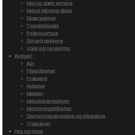
Hjul og dæk service
Metal slibning diske
Skæreskiver
Topnøglesæt
Polersvampe
Skruetrækkere
Vask og rengøring
Byggeri
Bor
Flisetilbehør
Fræsere
Hulsave
Mejsler
Metalskæreskiver
Monteringstilbehør
Diamantskæreskive og slibeskive
Træskiver
Hus og have