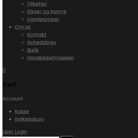
Tilbehør
Økser og hamre
Vandpumper
Om os
Kontakt
Nyhedsbrev
Butik
Handelsbetingelser
0
Cart
Account
Kasse
Indkøbskurv
User Login