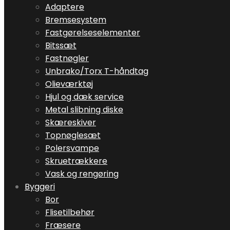
Adaptere
Bremsesystem
Fastgørelseselementer
Bitssæt
Fastnøgler
Unbrako/Torx T-håndtag
Olieværktøj
Hjul og dæk service
Metal slibning diske
Skæreskiver
Topnøglesæt
Polersvampe
Skruetrækkere
Vask og rengøring
Byggeri
Bor
Flisetilbehør
Fræsere