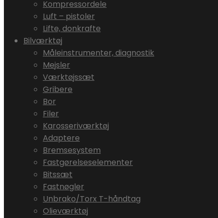
Kompressordele
Luft – pistoler
Lifte, donkrafte
Bilværktøj
Måleinstrumenter, diagnostik
Mejsler
Værktøjssæt
Gribere
Bor
Filer
Karosseriværktøj
Adaptere
Bremsesystem
Fastgørelseselementer
Bitssæt
Fastnøgler
Unbrako/Torx T-håndtag
Olieværktøj