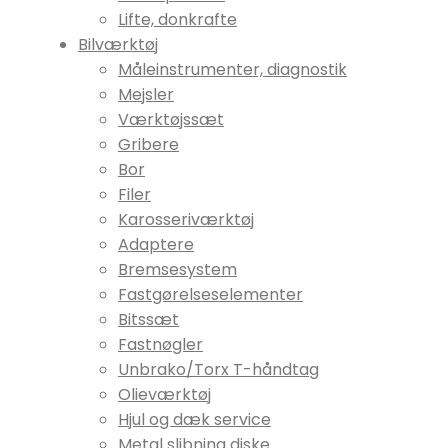
Lifte, donkrafte
Bilværktøj
Måleinstrumenter, diagnostik
Mejsler
Værktøjssæt
Gribere
Bor
Filer
Karosseriværktøj
Adaptere
Bremsesystem
Fastgørelseselementer
Bitssæt
Fastnøgler
Unbrako/Torx T-håndtag
Olieværktøj
Hjul og dæk service
Metal slibning diske