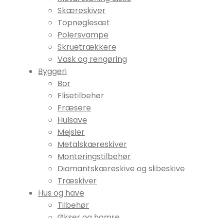
Skæreskiver
Topnøglesæt
Polersvampe
Skruetrækkere
Vask og rengøring
Byggeri
Bor
Flisetilbehør
Fræsere
Hulsave
Mejsler
Metalskæreskiver
Monteringstilbehør
Diamantskæreskive og slibeskive
Træskiver
Hus og have
Tilbehør
Økser og hamre