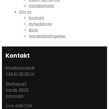
Vandpumper
Om os
Kontakt
Nyhedsbrev
Butik
Handelsbetingelser
Kontakt
info@tagred.dk
+45 61 88 86 14
Skelhøjvej 1
Varde
,
6800
Danmark
CVR 41697229