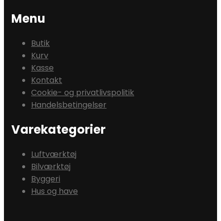
Menu
Butik
Kurv
Kasse
Kontakt
Cookie- og privatlivspolitik
Handelsbetingelser
Varekategorier
Luftværktøj
Bilværktøj
Byggeri
Hus og have