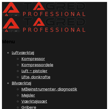
Menu
Skip
Luftværktøj
to
Kompressor
content
Kompressordele
Luft – pistoler
Lifte, donkrafte
Bilværktøj
Måleinstrumenter, diagnostik
Mejsler
Værktøjssæt
Gribere