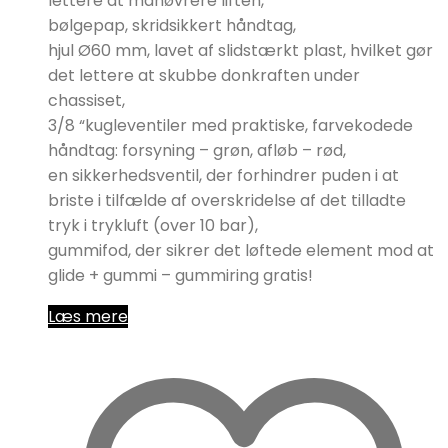
lettere at manøvrere liften,
bølgepap, skridsikkert håndtag,
hjul Ø60 mm, lavet af slidstærkt plast, hvilket gør
det lettere at skubbe donkraften under
chassiset,
3/8 “kugleventiler med praktiske, farvekodede
håndtag: forsyning – grøn, afløb – rød,
en sikkerhedsventil, der forhindrer puden i at
briste i tilfælde af overskridelse af det tilladte
tryk i trykluft (over 10 bar),
gummifod, der sikrer det løftede element mod at
glide + gummi – gummiring gratis!
Læs mere