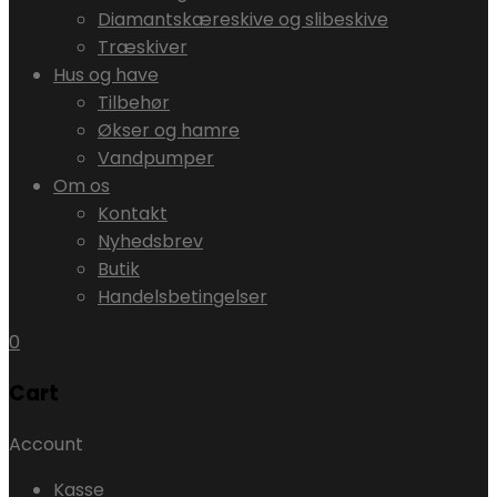
Diamantskæreskive og slibeskive
Træskiver
Hus og have
Tilbehør
Økser og hamre
Vandpumper
Om os
Kontakt
Nyhedsbrev
Butik
Handelsbetingelser
0
Cart
Account
Kasse