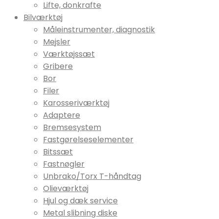
Lifte, donkrafte
Bilværktøj
Måleinstrumenter, diagnostik
Mejsler
Værktøjssæt
Gribere
Bor
Filer
Karosseriværktøj
Adaptere
Bremsesystem
Fastgørelseselementer
Bitssæt
Fastnøgler
Unbrako/Torx T-håndtag
Olieværktøj
Hjul og dæk service
Metal slibning diske