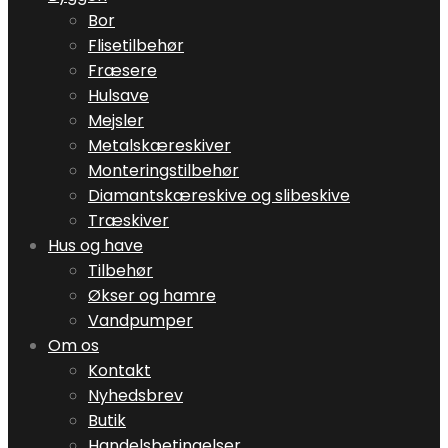
Bor
Flisetilbehør
Fræsere
Hulsave
Mejsler
Metalskæreskiver
Monteringstilbehør
Diamantskæreskive og slibeskive
Træskiver
Hus og have
Tilbehør
Økser og hamre
Vandpumper
Om os
Kontakt
Nyhedsbrev
Butik
Handelsbetingelser