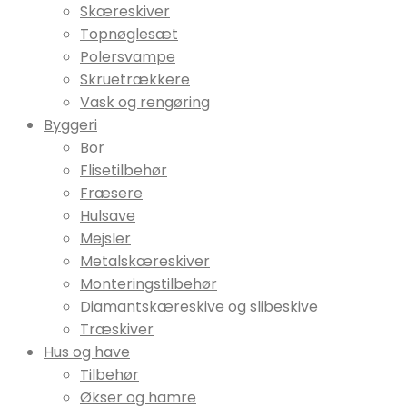
Skæreskiver
Topnøglesæt
Polersvampe
Skruetrækkere
Vask og rengøring
Byggeri
Bor
Flisetilbehør
Fræsere
Hulsave
Mejsler
Metalskæreskiver
Monteringstilbehør
Diamantskæreskive og slibeskive
Træskiver
Hus og have
Tilbehør
Økser og hamre