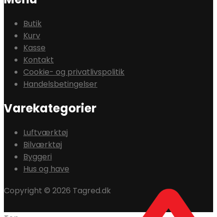
Butik
Kurv
Kasse
Kontakt
Cookie- og privatlivspolitik
Handelsbetingelser
Varekategorier
Luftværktøj
Bilværktøj
Byggeri
Hus og have
Copyright © 2026 Tagred.dk