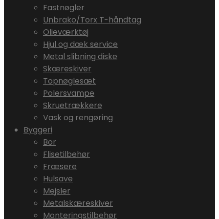
Fastnøgler
Unbrako/Torx T-håndtag
Olieværktøj
Hjul og dæk service
Metal slibning diske
Skæreskiver
Topnøglesæt
Polersvampe
Skruetrækkere
Vask og rengøring
Byggeri
Bor
Flisetilbehør
Fræsere
Hulsave
Mejsler
Metalskæreskiver
Monteringstilbehør