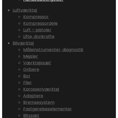
Luftværktøj
Kompressor
Kompressordele
Luft – pistoler
Lifte, donkrafte
Bilværktøj
Måleinstrumenter, diagnostik
Mejsler
Værktøjssæt
Gribere
Bor
Filer
Karosseriværktøj
Adaptere
Bremsesystem
Fastgørelseselementer
Bitssæt