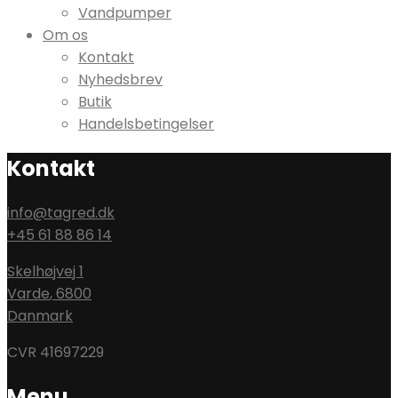
Vandpumper
Om os
Kontakt
Nyhedsbrev
Butik
Handelsbetingelser
Kontakt
info@tagred.dk
+45 61 88 86 14
Skelhøjvej 1
Varde
,
6800
Danmark
CVR 41697229
Menu