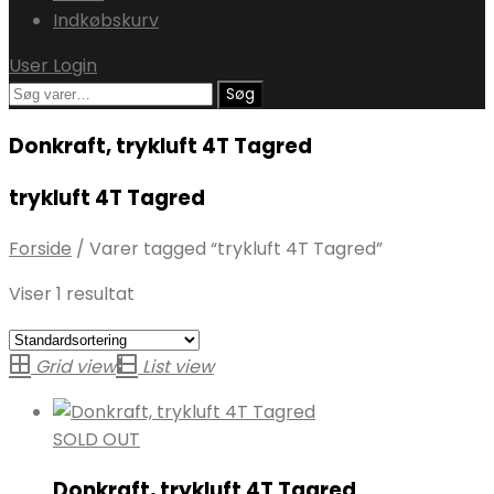
Indkøbskurv
User Login
Søg
Søg
efter:
Donkraft, trykluft 4T Tagred
trykluft 4T Tagred
Forside
/
Varer tagged “trykluft 4T Tagred”
Viser 1 resultat
Grid view
List view
SOLD OUT
Donkraft, trykluft 4T Tagred