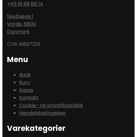
+45 61 88 86 14
Skelhøjvej 1
Varde
,
6800
Danmark
CVR 41697229
Menu
Butik
Kurv
Kasse
Kontakt
Cookie- og privatlivspolitik
Handelsbetingelser
Varekategorier