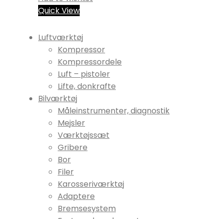
Quick View
Luftværktøj
Kompressor
Kompressordele
Luft – pistoler
Lifte, donkrafte
Bilværktøj
Måleinstrumenter, diagnostik
Mejsler
Værktøjssæt
Gribere
Bor
Filer
Karosseriværktøj
Adaptere
Bremsesystem