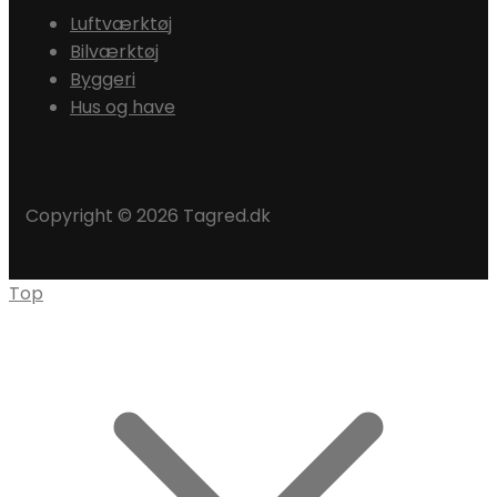
Luftværktøj
Bilværktøj
Byggeri
Hus og have
Copyright © 2026 Tagred.dk
Top