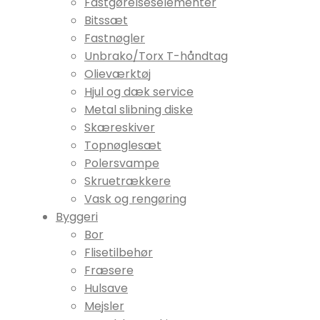
Fastgørelseselementer
Bitssæt
Fastnøgler
Unbrako/Torx T-håndtag
Olieværktøj
Hjul og dæk service
Metal slibning diske
Skæreskiver
Topnøglesæt
Polersvampe
Skruetrækkere
Vask og rengøring
Byggeri
Bor
Flisetilbehør
Fræsere
Hulsave
Mejsler