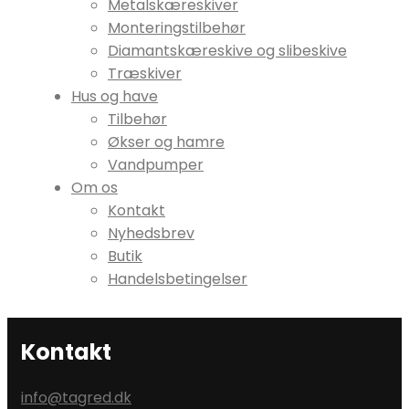
Metalskæreskiver
Monteringstilbehør
Diamantskæreskive og slibeskive
Træskiver
Hus og have
Tilbehør
Økser og hamre
Vandpumper
Om os
Kontakt
Nyhedsbrev
Butik
Handelsbetingelser
Kontakt
info@tagred.dk