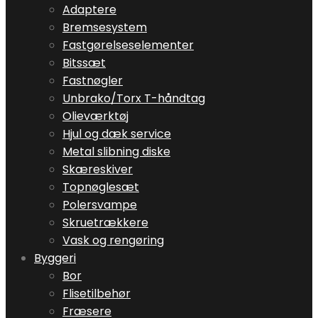
Adaptere
Bremsesystem
Fastgørelseselementer
Bitssæt
Fastnøgler
Unbrako/Torx T-håndtag
Olieværktøj
Hjul og dæk service
Metal slibning diske
Skæreskiver
Topnøglesæt
Polersvampe
Skruetrækkere
Vask og rengøring
Byggeri
Bor
Flisetilbehør
Fræsere