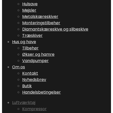
Hulsave
Mejsler
Metalskæreskiver
Monteringstilbehør
Diamantskæreskive og slibeskive
Træskiver
Hus og have
Tilbehør
Økser og hamre
Vandpumper
Om os
Kontakt
Nyhedsbrev
Butik
Handelsbetingelser
Luftværktøj
Kompressor