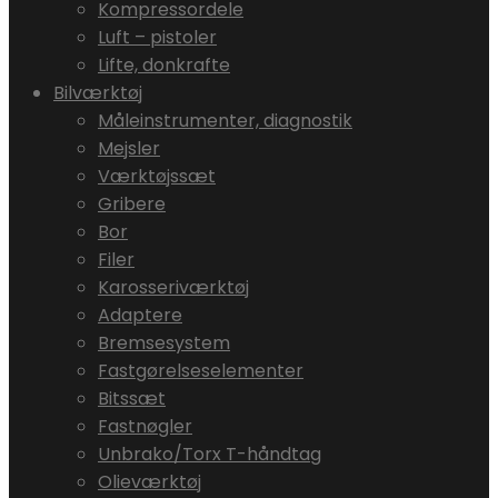
Kompressordele
Luft – pistoler
Lifte, donkrafte
Bilværktøj
Måleinstrumenter, diagnostik
Mejsler
Værktøjssæt
Gribere
Bor
Filer
Karosseriværktøj
Adaptere
Bremsesystem
Fastgørelseselementer
Bitssæt
Fastnøgler
Unbrako/Torx T-håndtag
Olieværktøj