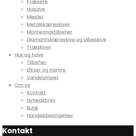
Fræsere
Hulsave
Mejsler
Metalskæreskiver
Monteringstilbehør
Diamantskæreskive og slibeskive
Træskiver
Hus og have
Tilbehør
Økser og hamre
Vandpumper
Om os
Kontakt
Nyhedsbrev
Butik
Handelsbetingelser
Kontakt