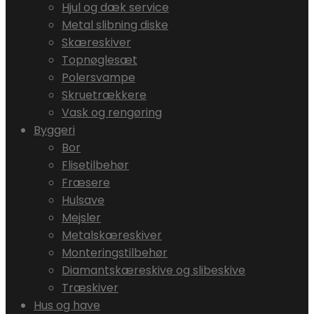
Hjul og dæk service
Metal slibning diske
Skæreskiver
Topnøglesæt
Polersvampe
Skruetrækkere
Vask og rengøring
Byggeri
Bor
Flisetilbehør
Fræsere
Hulsave
Mejsler
Metalskæreskiver
Monteringstilbehør
Diamantskæreskive og slibeskive
Træskiver
Hus og have