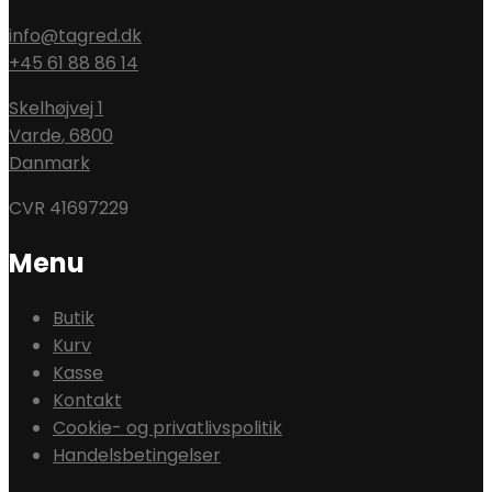
info@tagred.dk
+45 61 88 86 14
Skelhøjvej 1
Varde
,
6800
Danmark
CVR 41697229
Menu
Butik
Kurv
Kasse
Kontakt
Cookie- og privatlivspolitik
Handelsbetingelser