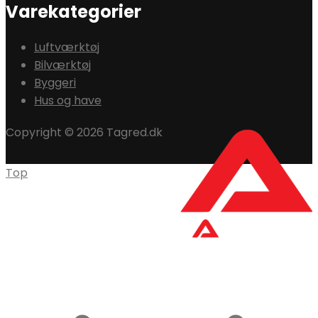
Varekategorier
Luftværktøj
Bilværktøj
Byggeri
Hus og have
Copyright © 2026 Tagred.dk
Top