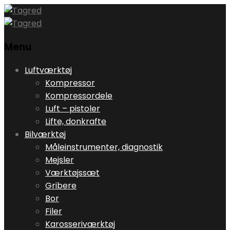
Menu
Skip
Luftværktøj
to
Kompressor
content
Kompressordele
Luft – pistoler
Lifte, donkrafte
Bilværktøj
Måleinstrumenter, diagnostik
Mejsler
Værktøjssæt
Gribere
Bor
Filer
Karosseriværktøj