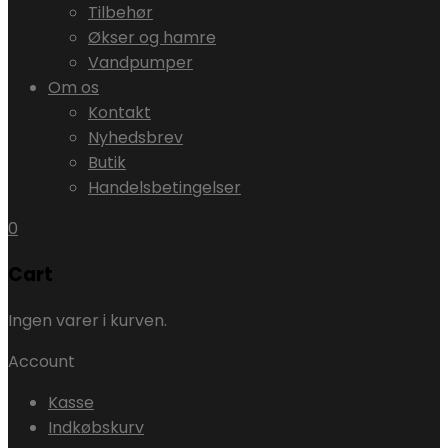
Tilbehør
Økser og hamre
Vandpumper
Om os
Kontakt
Nyhedsbrev
Butik
Handelsbetingelser
0
Cart
Ingen varer i kurven.
Account
Kasse
Indkøbskurv