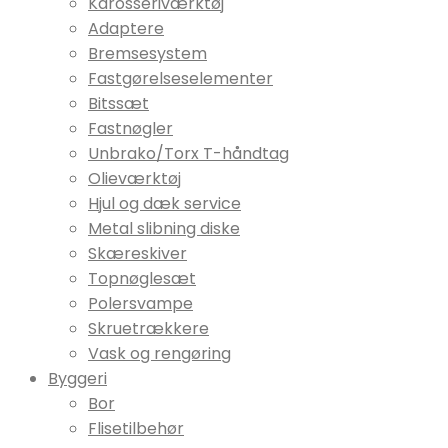
Karosseriværktøj
Adaptere
Bremsesystem
Fastgørelseselementer
Bitssæt
Fastnøgler
Unbrako/Torx T-håndtag
Olieværktøj
Hjul og dæk service
Metal slibning diske
Skæreskiver
Topnøglesæt
Polersvampe
Skruetrækkere
Vask og rengøring
Byggeri
Bor
Flisetilbehør