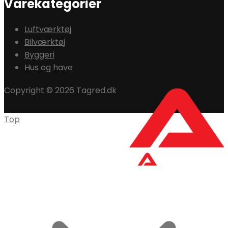
Varekategorier
Luftværktøj
Bilværktøj
Byggeri
Hus og have
Copyright © 2026 Tagred.dk
Top