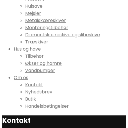
Hulsave
Mejsler
Metalskæreskiver
Monteringstilbehør
Diamantskæreskive og slibeskive
Træskiver
Hus og have
Tilbehør
Økser og hamre
Vandpumper
Om os
Kontakt
Nyhedsbrev
Butik
Handelsbetingelser
Kontakt