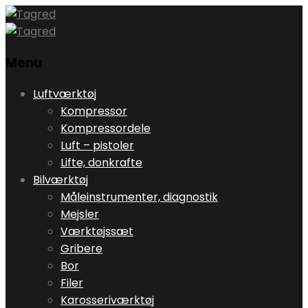
Menu
Skip
Luftværktøj
to
Kompressor
content
Kompressordele
Luft – pistoler
Lifte, donkrafte
Bilværktøj
Måleinstrumenter, diagnostik
Mejsler
Værktøjssæt
Gribere
Bor
Filer
Karosseriværktøj