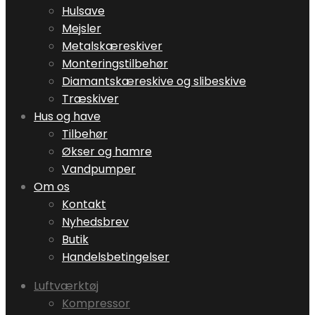
Hulsave
Mejsler
Metalskæreskiver
Monteringstilbehør
Diamantskæreskive og slibeskive
Træskiver
Hus og have
Tilbehør
Økser og hamre
Vandpumper
Om os
Kontakt
Nyhedsbrev
Butik
Handelsbetingelser
Luftværktøj
Kompressor