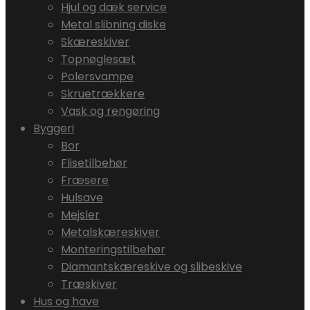
Hjul og dæk service
Metal slibning diske
Skæreskiver
Topnøglesæt
Polersvampe
Skruetrækkere
Vask og rengøring
Byggeri
Bor
Flisetilbehør
Fræsere
Hulsave
Mejsler
Metalskæreskiver
Monteringstilbehør
Diamantskæreskive og slibeskive
Træskiver
Hus og have