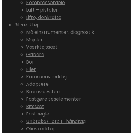
Kompressordele
Luft – pistoler
Lifte, donkrafte
Bilværktøj
Måleinstrumenter, diagnostik
Mejsler
Værktøjssæt
Gribere
Bor
Filer
Karosseriværktøj
Adaptere
Bremsesystem
Fastgørelseselementer
Bitssæt
Fastnøgler
Unbrako/Torx T-håndtag
Olieværktøj