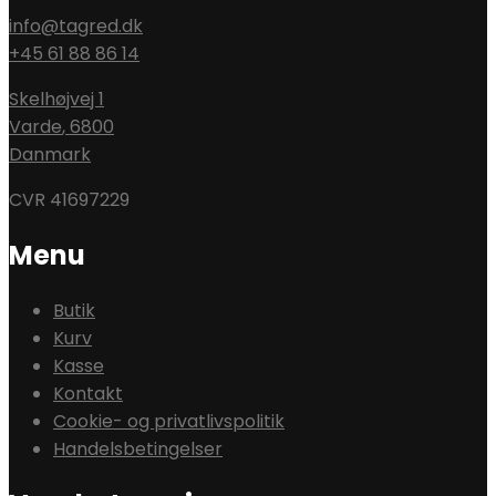
info@tagred.dk
+45 61 88 86 14
Skelhøjvej 1
Varde
,
6800
Danmark
CVR 41697229
Menu
Butik
Kurv
Kasse
Kontakt
Cookie- og privatlivspolitik
Handelsbetingelser