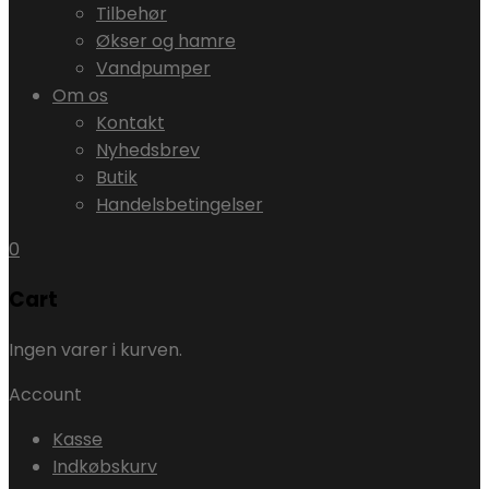
Tilbehør
Økser og hamre
Vandpumper
Om os
Kontakt
Nyhedsbrev
Butik
Handelsbetingelser
0
Cart
Ingen varer i kurven.
Account
Kasse
Indkøbskurv