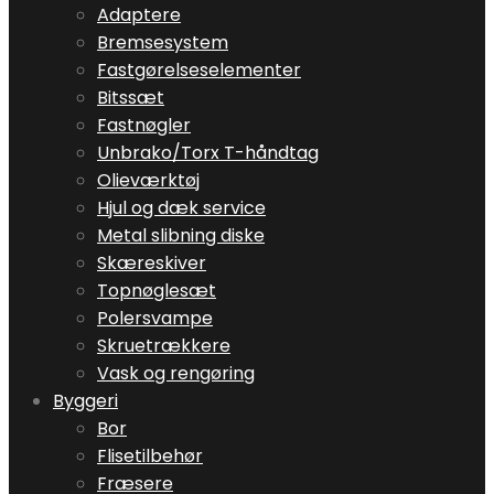
Adaptere
Bremsesystem
Fastgørelseselementer
Bitssæt
Fastnøgler
Unbrako/Torx T-håndtag
Olieværktøj
Hjul og dæk service
Metal slibning diske
Skæreskiver
Topnøglesæt
Polersvampe
Skruetrækkere
Vask og rengøring
Byggeri
Bor
Flisetilbehør
Fræsere