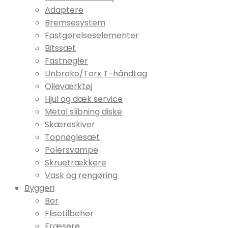
Adaptere
Bremsesystem
Fastgørelseselementer
Bitssæt
Fastnøgler
Unbrako/Torx T-håndtag
Olieværktøj
Hjul og dæk service
Metal slibning diske
Skæreskiver
Topnøglesæt
Polersvampe
Skruetrækkere
Vask og rengøring
Byggeri
Bor
Flisetilbehør
Fræsere