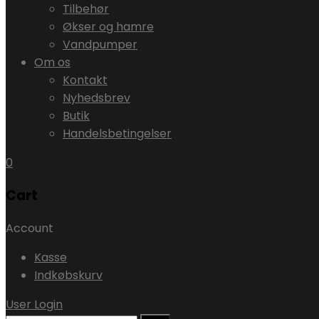
Tilbehør
Økser og hamre
Vandpumper
Om os
Kontakt
Nyhedsbrev
Butik
Handelsbetingelser
0
Cart
Account
Kasse
Indkøbskurv
User Login