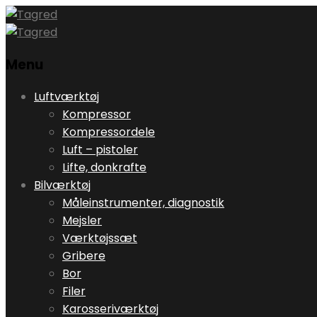
Menu
Skip
Luftværktøj
to
Kompressor
content
Kompressordele
Luft – pistoler
Lifte, donkrafte
Bilværktøj
Måleinstrumenter, diagnostik
Mejsler
Værktøjssæt
Gribere
Bor
Filer
Karosseriværktøj