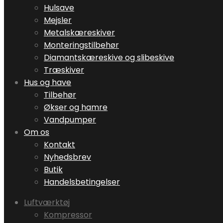
Hulsave
Mejsler
Metalskæreskiver
Monteringstilbehør
Diamantskæreskive og slibeskive
Træskiver
Hus og have
Tilbehør
Økser og hamre
Vandpumper
Om os
Kontakt
Nyhedsbrev
Butik
Handelsbetingelser
Luftværktøj
Kompressor