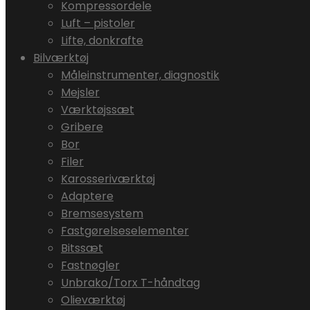
Kompressordele
Luft – pistoler
Lifte, donkrafte
Bilværktøj
Måleinstrumenter, diagnostik
Mejsler
Værktøjssæt
Gribere
Bor
Filer
Karosseriværktøj
Adaptere
Bremsesystem
Fastgørelseselementer
Bitssæt
Fastnøgler
Unbrako/Torx T-håndtag
Olieværktøj