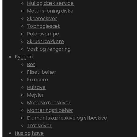
Hjul og dæk service
Metal slibning diske
Skæreskiver
Topnøglesæt
Polersvampe
Skruetrækkere
Vask og rengøring
Byggeri
Bor
Flisetilbehør
Fræsere
Hulsave
Mejsler
Metalskæreskiver
Monteringstilbehør
Diamantskæreskive og slibeskive
Træskiver
Hus og have