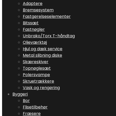
Adaptere
Bremsesystem
Fastgørelseselementer
Bitssæt
Fastnøgler
Unbrako/Torx T-håndtag
Olieværktøj
Hjul og dæk service
Metal slibning diske
Skæreskiver
Topnøglesæt
Polersvampe
Skruetrækkere
Vask og rengøring
Byggeri
Bor
Flisetilbehør
Fræsere