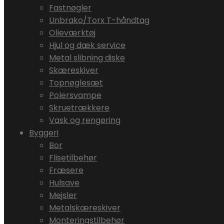
Fastnøgler
Unbrako/Torx T-håndtag
Olieværktøj
Hjul og dæk service
Metal slibning diske
Skæreskiver
Topnøglesæt
Polersvampe
Skruetrækkere
Vask og rengøring
Byggeri
Bor
Flisetilbehør
Fræsere
Hulsave
Mejsler
Metalskæreskiver
Monteringstilbehør