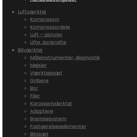
Luftværktøj
Kompressor
Kompressordele
Luft – pistoler
Lifte, donkrafte
Bilværktøj
Måleinstrumenter, diagnostik
Mejsler
Værktøjssæt
Gribere
Bor
Filer
Karosseriværktøj
Adaptere
Bremsesystem
Fastgørelseselementer
Bitssæt