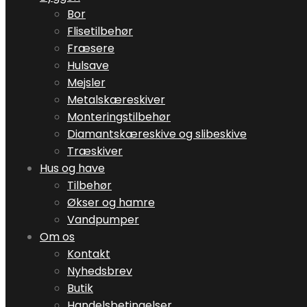
Bor
Flisetilbehør
Fræsere
Hulsave
Mejsler
Metalskæreskiver
Monteringstilbehør
Diamantskæreskive og slibeskive
Træskiver
Hus og have
Tilbehør
Økser og hamre
Vandpumper
Om os
Kontakt
Nyhedsbrev
Butik
Handelsbetingelser