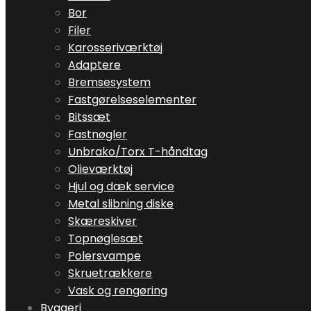
Bor
Filer
Karosseriværktøj
Adaptere
Bremsesystem
Fastgørelseselementer
Bitssæt
Fastnøgler
Unbrako/Torx T-håndtag
Olieværktøj
Hjul og dæk service
Metal slibning diske
Skæreskiver
Topnøglesæt
Polersvampe
Skruetrækkere
Vask og rengøring
Byggeri