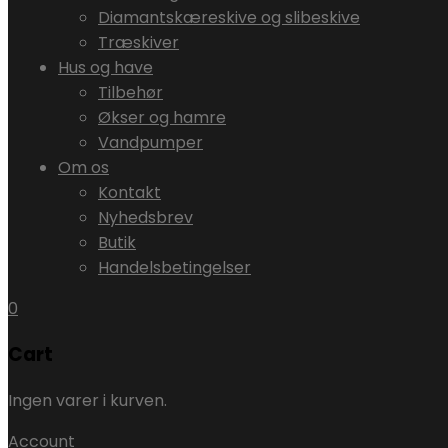
Diamantskæreskive og slibeskive
Træskiver
Hus og have
Tilbehør
Økser og hamre
Vandpumper
Om os
Kontakt
Nyhedsbrev
Butik
Handelsbetingelser
0
Cart
Ingen varer i kurven.
Account