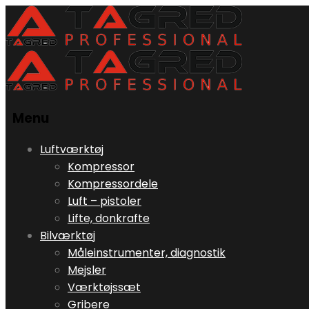
Menu
Skip
Luftværktøj
to
Kompressor
content
Kompressordele
Luft – pistoler
Lifte, donkrafte
Bilværktøj
Måleinstrumenter, diagnostik
Mejsler
Værktøjssæt
Gribere