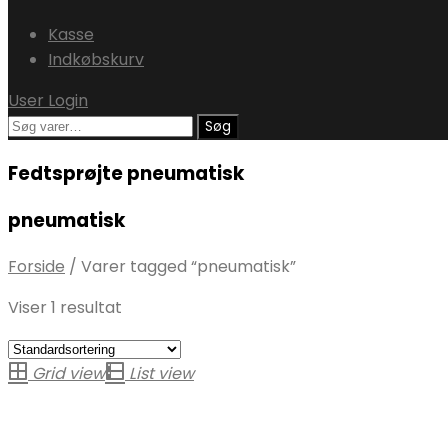
Kasse
Indkøbskurv
User Login
Søg
Søg
efter:
Fedtsprøjte pneumatisk
pneumatisk
Forside
/
Varer tagged “pneumatisk”
Viser 1 resultat
Grid view
List view