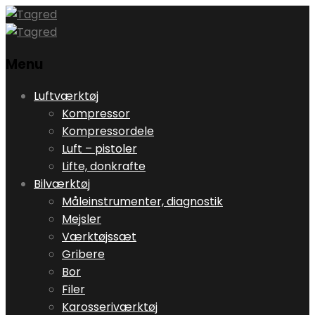
Menu
Skip
Luftværktøj
to
Kompressor
content
Kompressordele
Luft – pistoler
Lifte, donkrafte
Bilværktøj
Måleinstrumenter, diagnostik
Mejsler
Værktøjssæt
Gribere
Bor
Filer
Karosseriværktøj