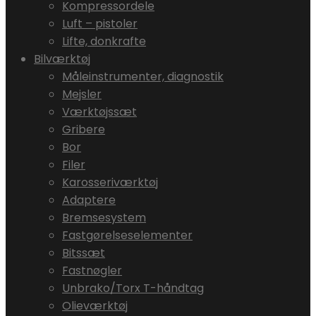
Kompressordele
Luft – pistoler
Lifte, donkrafte
Bilværktøj
Måleinstrumenter, diagnostik
Mejsler
Værktøjssæt
Gribere
Bor
Filer
Karosseriværktøj
Adaptere
Bremsesystem
Fastgørelseselementer
Bitssæt
Fastnøgler
Unbrako/Torx T-håndtag
Olieværktøj