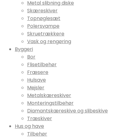
Metal slibning diske
Skæreskiver
Topnøglesæt
Polersvampe
Skruetrækkere
Vask og rengøring
Byggeri
Bor
Flisetilbehør
Fræsere
Hulsave
Mejsler
Metalskæreskiver
Monteringstilbehør
Diamantskæreskive og slibeskive
Træskiver
Hus og have
Tilbehør