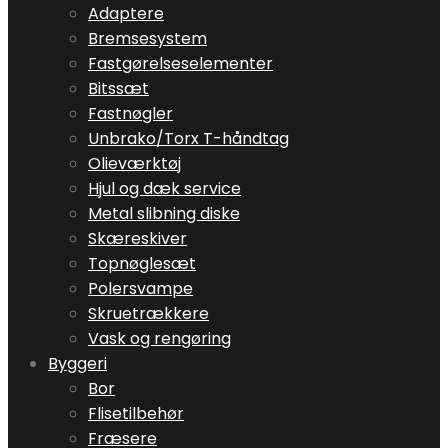
Adaptere
Bremsesystem
Fastgørelseselementer
Bitssæt
Fastnøgler
Unbrako/Torx T-håndtag
Olieværktøj
Hjul og dæk service
Metal slibning diske
Skæreskiver
Topnøglesæt
Polersvampe
Skruetrækkere
Vask og rengøring
Byggeri
Bor
Flisetilbehør
Fræsere