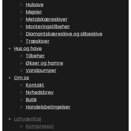
Hulsave
Mejsler
Metalskæreskiver
Monteringstilbehør
Diamantskæreskive og slibeskive
Træskiver
Hus og have
Tilbehør
Økser og hamre
Vandpumper
Om os
Kontakt
Nyhedsbrev
Butik
Handelsbetingelser
Luftværktøj
Kompressor