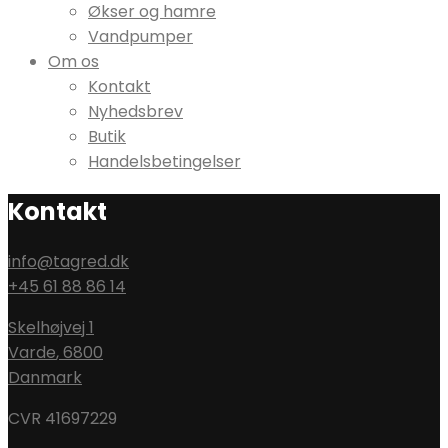
Økser og hamre
Vandpumper
Om os
Kontakt
Nyhedsbrev
Butik
Handelsbetingelser
Kontakt
info@tagred.dk
+45 61 88 86 14
Skelhøjvej 1
Varde
,
6800
Danmark
CVR 41697229