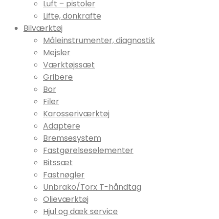
Luft – pistoler
Lifte, donkrafte
Bilværktøj
Måleinstrumenter, diagnostik
Mejsler
Værktøjssæt
Gribere
Bor
Filer
Karosseriværktøj
Adaptere
Bremsesystem
Fastgørelseselementer
Bitssæt
Fastnøgler
Unbrako/Torx T-håndtag
Olieværktøj
Hjul og dæk service