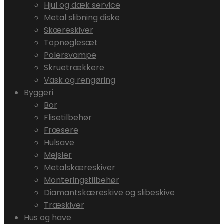
Hjul og dæk service
Metal slibning diske
Skæreskiver
Topnøglesæt
Polersvampe
Skruetrækkere
Vask og rengøring
Byggeri
Bor
Flisetilbehør
Fræsere
Hulsave
Mejsler
Metalskæreskiver
Monteringstilbehør
Diamantskæreskive og slibeskive
Træskiver
Hus og have