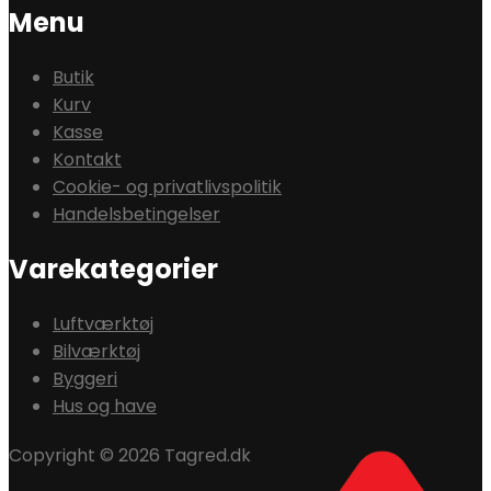
Menu
Butik
Kurv
Kasse
Kontakt
Cookie- og privatlivspolitik
Handelsbetingelser
Varekategorier
Luftværktøj
Bilværktøj
Byggeri
Hus og have
Copyright © 2026 Tagred.dk