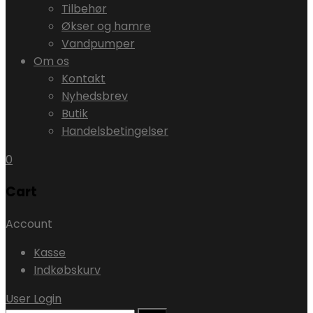
Tilbehør
Økser og hamre
Vandpumper
Om os
Kontakt
Nyhedsbrev
Butik
Handelsbetingelser
0
Cart
Account
Kasse
Indkøbskurv
User Login