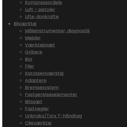
Kompressordele
Luft – pistoler
Lifte, donkrafte
Bilværktøj
Måleinstrumenter, diagnostik
Mejsler
Værktøjssæt
Gribere
Bor
Filer
Karosseriværktøj
Adaptere
Bremsesystem
Fastgørelseselementer
Bitssæt
Fastnøgler
Unbrako/Torx T-håndtag
Olieværktøj