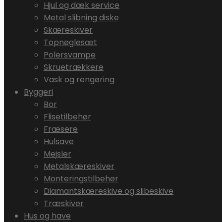
Hjul og dæk service
Metal slibning diske
Skæreskiver
Topnøglesæt
Polersvampe
Skruetrækkere
Vask og rengøring
Byggeri
Bor
Flisetilbehør
Fræsere
Hulsave
Mejsler
Metalskæreskiver
Monteringstilbehør
Diamantskæreskive og slibeskive
Træskiver
Hus og have