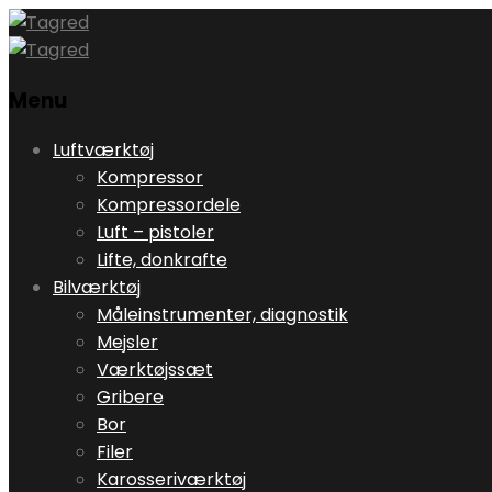
Menu
Skip
Luftværktøj
to
Kompressor
content
Kompressordele
Luft – pistoler
Lifte, donkrafte
Bilværktøj
Måleinstrumenter, diagnostik
Mejsler
Værktøjssæt
Gribere
Bor
Filer
Karosseriværktøj