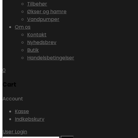
Tilbehør
Økser og hamre
Vandpumper
Om os
Kontakt
Nyhedsbrev
Butik
Handelsbetingelser
0
Cart
Account
Kasse
Indkøbskurv
User Login