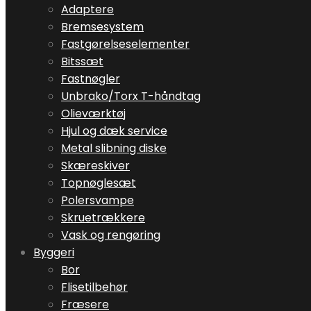
Adaptere
Bremsesystem
Fastgørelseselementer
Bitssæt
Fastnøgler
Unbrako/Torx T-håndtag
Olieværktøj
Hjul og dæk service
Metal slibning diske
Skæreskiver
Topnøglesæt
Polersvampe
Skruetrækkere
Vask og rengøring
Byggeri
Bor
Flisetilbehør
Fræsere