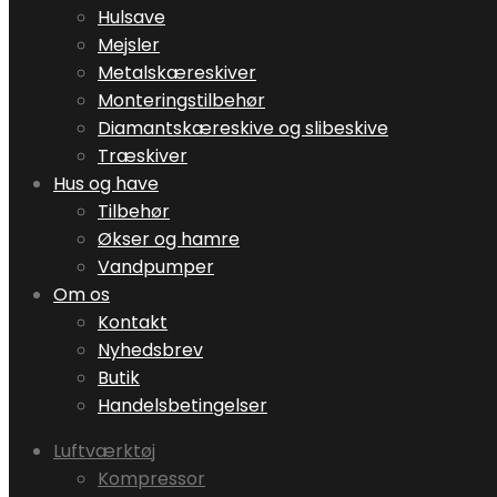
Hulsave
Mejsler
Metalskæreskiver
Monteringstilbehør
Diamantskæreskive og slibeskive
Træskiver
Hus og have
Tilbehør
Økser og hamre
Vandpumper
Om os
Kontakt
Nyhedsbrev
Butik
Handelsbetingelser
Luftværktøj
Kompressor