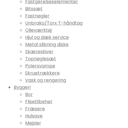
Fastgørelseselementer
Bitssæt
Fastnøgler
Unbrako/Torx T-håndtag
Olieværktøj
Hjul og dæk service
Metal slibning diske
Skæreskiver
Topnøglesæt
Polersvampe
Skruetrækkere
Vask og rengøring
Byggeri
Bor
Flisetilbehør
Fræsere
Hulsave
Mejsler