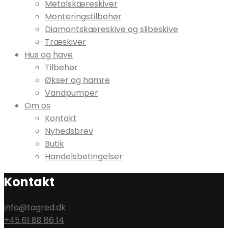
Metalskæreskiver
Monteringstilbehør
Diamantskæreskive og slibeskive
Træskiver
Hus og have
Tilbehør
Økser og hamre
Vandpumper
Om os
Kontakt
Nyhedsbrev
Butik
Handelsbetingelser
Kontakt
info@tagred.dk
+45 61 88 86 14