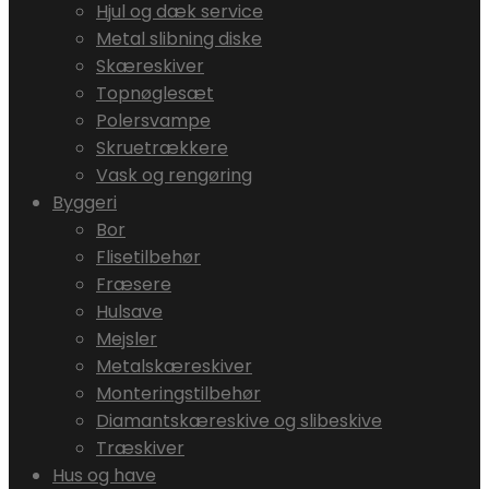
Hjul og dæk service
Metal slibning diske
Skæreskiver
Topnøglesæt
Polersvampe
Skruetrækkere
Vask og rengøring
Byggeri
Bor
Flisetilbehør
Fræsere
Hulsave
Mejsler
Metalskæreskiver
Monteringstilbehør
Diamantskæreskive og slibeskive
Træskiver
Hus og have