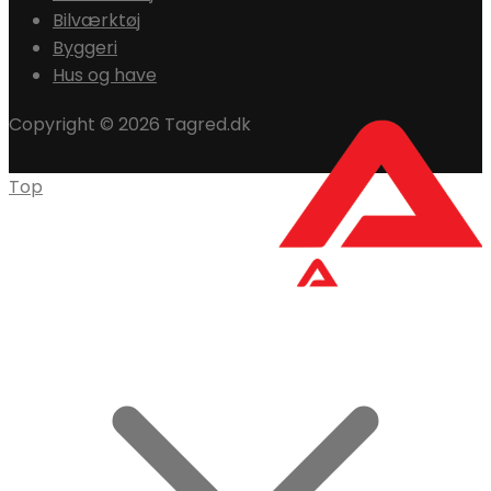
Bilværktøj
Byggeri
Hus og have
Copyright © 2026 Tagred.dk
Top