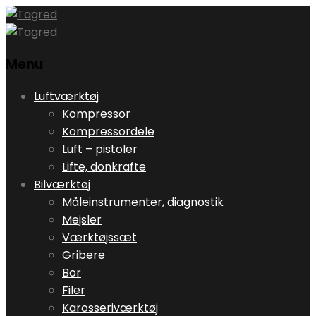
Menu
Skip
Luftværktøj
to
Kompressor
content
Kompressordele
Luft – pistoler
Lifte, donkrafte
Bilværktøj
Måleinstrumenter, diagnostik
Mejsler
Værktøjssæt
Gribere
Bor
Filer
Karosseriværktøj