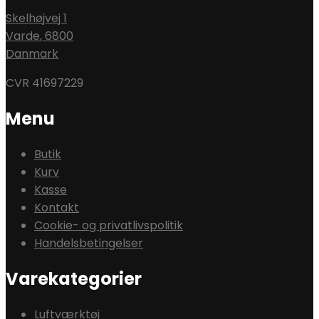
Skelhøjvej 1
Varde
,
6800
Danmark
CVR 41697229
Menu
Butik
Kurv
Kasse
Kontakt
Cookie- og privatlivspolitik
Handelsbetingelser
Varekategorier
Luftværktøj