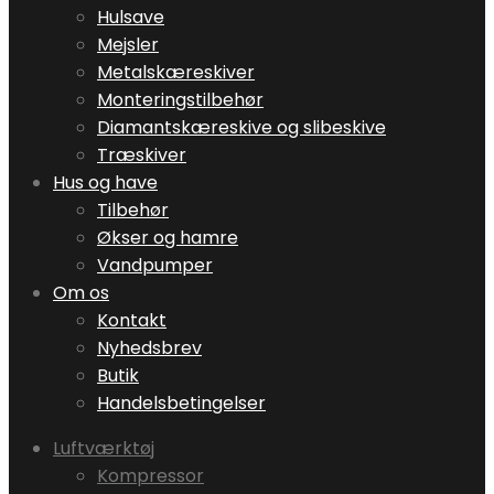
Hulsave
Mejsler
Metalskæreskiver
Monteringstilbehør
Diamantskæreskive og slibeskive
Træskiver
Hus og have
Tilbehør
Økser og hamre
Vandpumper
Om os
Kontakt
Nyhedsbrev
Butik
Handelsbetingelser
Luftværktøj
Kompressor