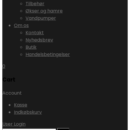
Tilbehør
Økser og hamre
Vandpumper
Om os
Kontakt
Nyhedsbrev
Butik
Handelsbetingelser
0
Cart
Account
Kasse
Indkøbskurv
User Login