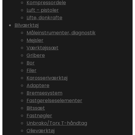
Kompressordele
Luft – pistoler
Lifte, donkrafte
Bilværktøj
Måleinstrumenter, diagnostik
Mejsler
Værktøjssæt
Gribere
Bor
Filer
Karosseriværktøj
Adaptere
Bremsesystem
Fastgørelseselementer
Bitssæt
Fastnøgler
Unbrako/Torx T-håndtag
Olieværktøj