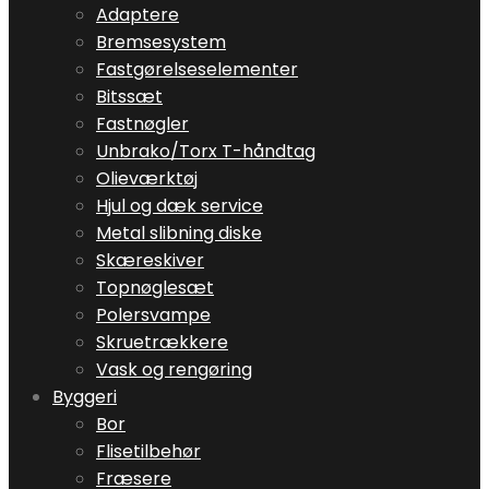
Adaptere
Bremsesystem
Fastgørelseselementer
Bitssæt
Fastnøgler
Unbrako/Torx T-håndtag
Olieværktøj
Hjul og dæk service
Metal slibning diske
Skæreskiver
Topnøglesæt
Polersvampe
Skruetrækkere
Vask og rengøring
Byggeri
Bor
Flisetilbehør
Fræsere