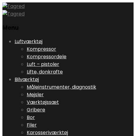
Menu
Skip
Luftværktøj
to
Kompressor
content
Kompressordele
Luft – pistoler
Lifte, donkrafte
Bilværktøj
Måleinstrumenter, diagnostik
Mejsler
Værktøjssæt
Gribere
Bor
Filer
Karosseriværktøj