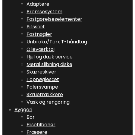
Adaptere
Bremsesystem
Fastgørelseselementer
Bitssæt
Fastnøgler
Unbrako/Torx T-håndtag
Olieværktøj
Hjul og dæk service
Metal slibning diske
Skæreskiver
Topnøglesæt
Polersvampe
Skruetrækkere
Vask og rengøring
Byggeri
Bor
Flisetilbehør
Fræsere