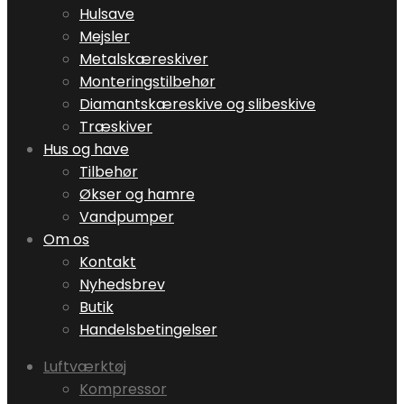
Hulsave
Mejsler
Metalskæreskiver
Monteringstilbehør
Diamantskæreskive og slibeskive
Træskiver
Hus og have
Tilbehør
Økser og hamre
Vandpumper
Om os
Kontakt
Nyhedsbrev
Butik
Handelsbetingelser
Luftværktøj
Kompressor