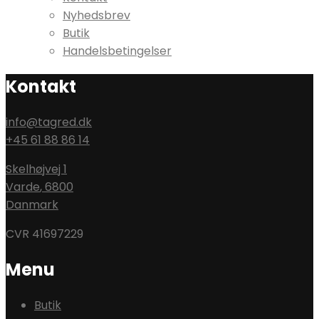
Nyhedsbrev
Butik
Handelsbetingelser
Kontakt
info@tagred.dk
+45 61 88 86 14
Skelhøjvej 1
Varde
,
6800
Danmark
CVR 41697229
Menu
Butik