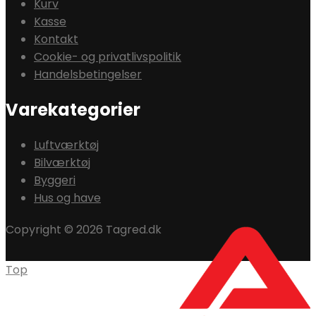
Kurv
Kasse
Kontakt
Cookie- og privatlivspolitik
Handelsbetingelser
Varekategorier
Luftværktøj
Bilværktøj
Byggeri
Hus og have
Copyright © 2026 Tagred.dk
Top