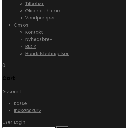
Tilbehør
Økser og hamre
Vandpumper
Om os
Kontakt
Nyhedsbrev
Butik
Handelsbetingelser
0
Cart
Account
Kasse
Indkøbskurv
User Login