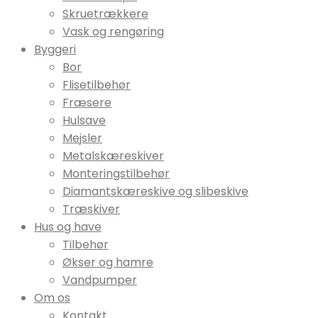
Skruetrækkere
Vask og rengøring
Byggeri
Bor
Flisetilbehør
Fræsere
Hulsave
Mejsler
Metalskæreskiver
Monteringstilbehør
Diamantskæreskive og slibeskive
Træskiver
Hus og have
Tilbehør
Økser og hamre
Vandpumper
Om os
Kontakt