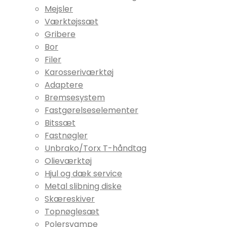
Mejsler
Værktøjssæt
Gribere
Bor
Filer
Karosseriværktøj
Adaptere
Bremsesystem
Fastgørelseselementer
Bitssæt
Fastnøgler
Unbrako/Torx T-håndtag
Olieværktøj
Hjul og dæk service
Metal slibning diske
Skæreskiver
Topnøglesæt
Polersvampe