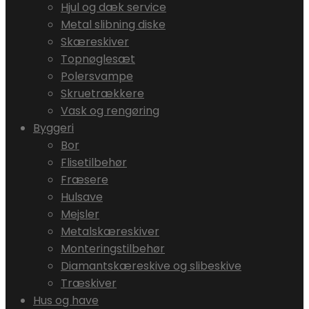
Hjul og dæk service
Metal slibning diske
Skæreskiver
Topnøglesæt
Polersvampe
Skruetrækkere
Vask og rengøring
Byggeri
Bor
Flisetilbehør
Fræsere
Hulsave
Mejsler
Metalskæreskiver
Monteringstilbehør
Diamantskæreskive og slibeskive
Træskiver
Hus og have