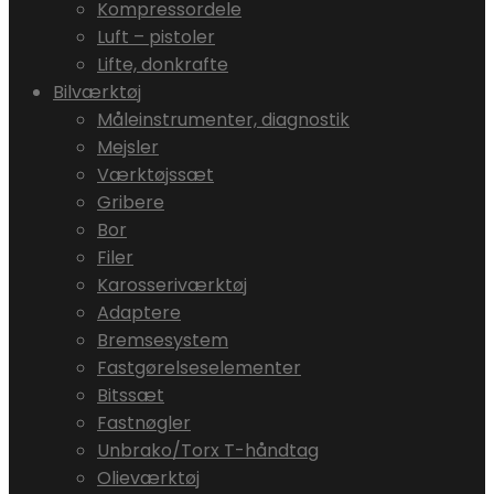
Kompressordele
Luft – pistoler
Lifte, donkrafte
Bilværktøj
Måleinstrumenter, diagnostik
Mejsler
Værktøjssæt
Gribere
Bor
Filer
Karosseriværktøj
Adaptere
Bremsesystem
Fastgørelseselementer
Bitssæt
Fastnøgler
Unbrako/Torx T-håndtag
Olieværktøj