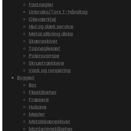
Fastnøgler
Unbrako/Torx T-håndtag
Olieværktøj
Hjul og dæk service
Metal slibning diske
Skæreskiver
Topnøglesæt
Polersvampe
Skruetrækkere
Vask og rengøring
Byggeri
Bor
Flisetilbehør
Fræsere
Hulsave
Mejsler
Metalskæreskiver
Monteringstilbehør