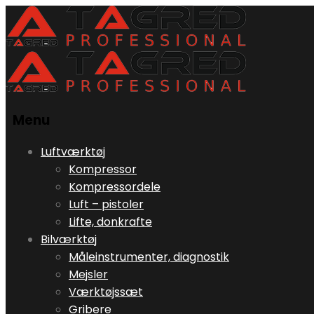
Menu
Skip
Luftværktøj
to
Kompressor
content
Kompressordele
Luft – pistoler
Lifte, donkrafte
Bilværktøj
Måleinstrumenter, diagnostik
Mejsler
Værktøjssæt
Gribere