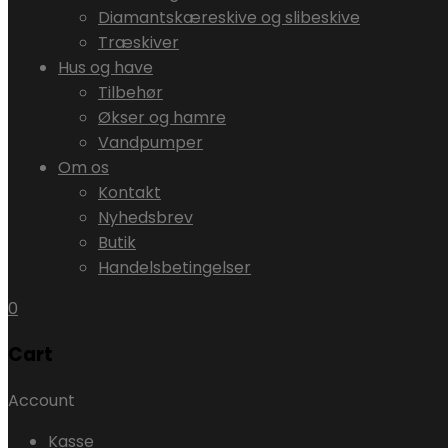
Diamantskæreskive og slibeskive
Træskiver
Hus og have
Tilbehør
Økser og hamre
Vandpumper
Om os
Kontakt
Nyhedsbrev
Butik
Handelsbetingelser
0
Cart
Account
Kasse