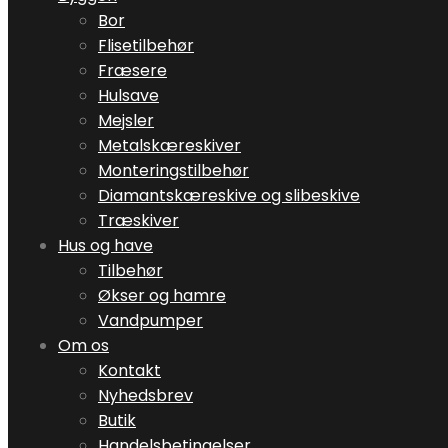
Bor
Flisetilbehør
Fræsere
Hulsave
Mejsler
Metalskæreskiver
Monteringstilbehør
Diamantskæreskive og slibeskive
Træskiver
Hus og have
Tilbehør
Økser og hamre
Vandpumper
Om os
Kontakt
Nyhedsbrev
Butik
Handelsbetingelser