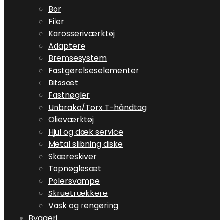
Bor
Filer
Karosseriværktøj
Adaptere
Bremsesystem
Fastgørelseselementer
Bitssæt
Fastnøgler
Unbrako/Torx T-håndtag
Olieværktøj
Hjul og dæk service
Metal slibning diske
Skæreskiver
Topnøglesæt
Polersvampe
Skruetrækkere
Vask og rengøring
Byggeri