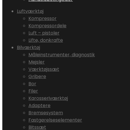
Luftværktøj
Kompressor
Kompressordele
Luft – pistoler
Lifte, donkrafte
Bilværktøj
Måleinstrumenter, diagnostik
Mejsler
Værktøjssæt
Gribere
Bor
Filer
Karosseriværktøj
Adaptere
Bremsesystem
Fastgørelseselementer
Bitssæt