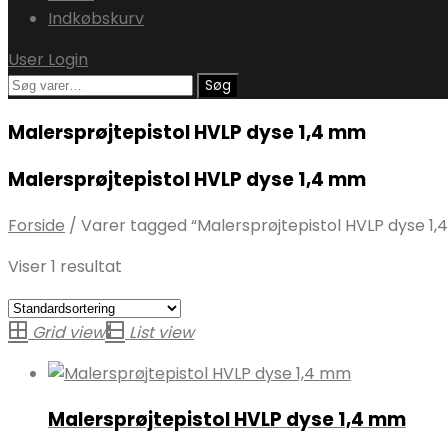
Indkøbskurv
User Login
Søg
Søg
efter:
Malersprøjtepistol HVLP dyse 1,4 mm
Malersprøjtepistol HVLP dyse 1,4 mm
Forside
/
Varer tagged “Malersprøjtepistol HVLP dyse 1
Viser 1 resultat
Grid view
List view
Malersprøjtepistol HVLP dyse 1,4 mm